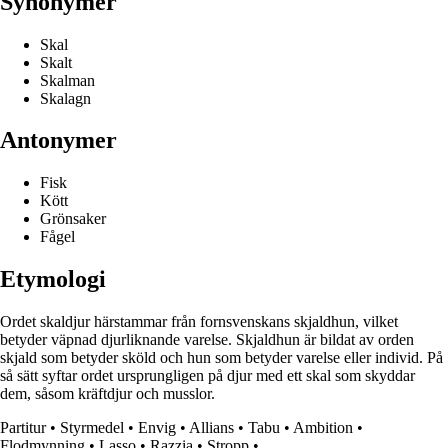
Synonymer
Skal
Skalt
Skalman
Skalagn
Antonymer
Fisk
Kött
Grönsaker
Fågel
Etymologi
Ordet skaldjur härstammar från fornsvenskans skjaldhun, vilket
betyder väpnad djurliknande varelse. Skjaldhun är bildat av orden
skjald som betyder sköld och hun som betyder varelse eller individ. På
så sätt syftar ordet ursprungligen på djur med ett skal som skyddar
dem, såsom kräftdjur och musslor.
Partitur
•
Styrmedel
•
Envig
•
Allians
•
Tabu
•
Ambition
•
Flodmynning
•
Lasso
•
Razzia
•
Stropp
•