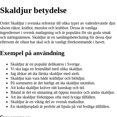
Skaldjur betydelse
Ordet Skaldjur i svenska refererar till olika typer av vattenlevande djur
såsom räkor, kräftor, musslor och krabbor. Dessa är vanliga
ingredienser i svensk matlagning och är populära för sin goda smak
och näringsämnen. Skaldjur är en samlingsbeteckning för dessa djur
eftersom de oftast har skal och är vanligt förekommande i havet.
Exempel på användning
Skaldjur är en populär delikatess i Sverige.
Vi ska laga en festmåltid med olika skaldjur.
Jag älskar att äta färska skaldjur med aioli.
Skaldjur kan vara både kräftdjur och blötdjur.
På sommaren är det härligt att äta skaldjur utomhus.
Att koka skaldjur kräver rätt kunskap och tid.
Ibland är det en utmaning att öppna musslor och andra skaldjur.
Att äta skaldjur förknippas ofta med lyxiga tillfällen.
Skaldjur är en viktig del av svensk matkultur.
En skaldjursplatå är perfekt att bjuda på vid festliga tillfällen.