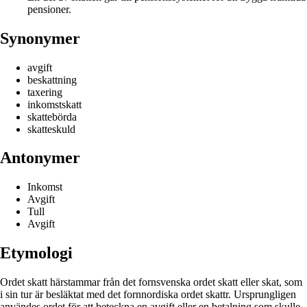
pensioner.
Synonymer
avgift
beskattning
taxering
inkomstskatt
skattebörda
skatteskuld
Antonymer
Inkomst
Avgift
Tull
Avgift
Etymologi
Ordet skatt härstammar från det fornsvenska ordet skatt eller skat, som
i sin tur är besläktat med det fornnordiska ordet skattr. Ursprungligen
användes ordet för att beteckna en avgift eller en betalning som skulle