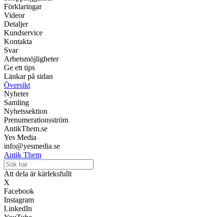
Förklaringar
Videor
Detaljer
Kundservice
Kontakta
Svar
Arbetsmöjligheter
Ge ett tips
Länkar på sidan
Översikt
Nyheter
Samling
Nyhetssektion
Prenumerationsström
AntikThem.se
Yes Media
info@yesmedia.se
Antik Them
Att dela är kärleksfullt
X
Facebook
Instagram
LinkedIn