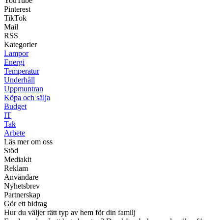
YouTube
Pinterest
TikTok
Mail
RSS
Kategorier
Lampor
Energi
Temperatur
Underhåll
Uppmuntran
Köpa och sälja
Budget
IT
Tak
Arbete
Läs mer om oss
Stöd
Mediakit
Reklam
Användare
Nyhetsbrev
Partnerskap
Gör ett bidrag
Hur du väljer rätt typ av hem för din familj