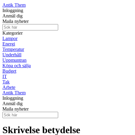
Antik Them
Inloggning
Anmäl dig
Maila nyheter
Kategorier
Lampor
Energi
Temperatur
Underhåll
Uppmuntran
Köpa och sälja
Budget
IT
Tak
Arbete
Antik Them
Inloggning
Anmäl dig
Maila nyheter
Skrivelse betydelse