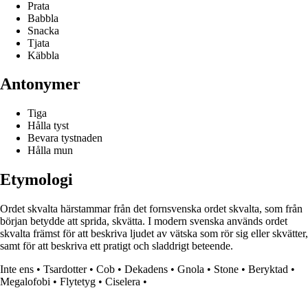
Prata
Babbla
Snacka
Tjata
Käbbla
Antonymer
Tiga
Hålla tyst
Bevara tystnaden
Hålla mun
Etymologi
Ordet skvalta härstammar från det fornsvenska ordet skvalta, som från
början betydde att sprida, skvätta. I modern svenska används ordet
skvalta främst för att beskriva ljudet av vätska som rör sig eller skvätter,
samt för att beskriva ett pratigt och sladdrigt beteende.
Inte ens
•
Tsardotter
•
Cob
•
Dekadens
•
Gnola
•
Stone
•
Beryktad
•
Megalofobi
•
Flytetyg
•
Ciselera
•