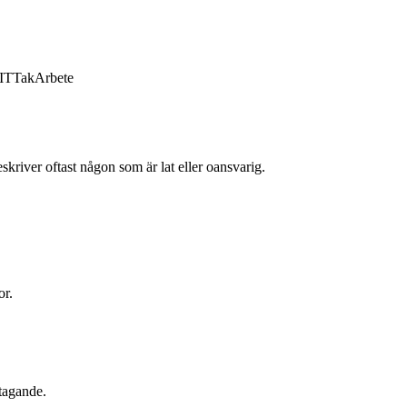
IT
Tak
Arbete
skriver oftast någon som är lat eller oansvarig.
or.
stagande.