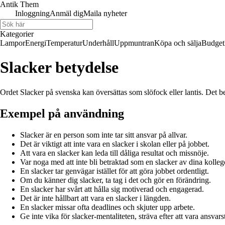
Antik Them
Inloggning
Anmäl dig
Maila nyheter
Kategorier
Lampor
Energi
Temperatur
Underhåll
Uppmuntran
Köpa och sälja
Budget
Slacker betydelse
Ordet Slacker på svenska kan översättas som slöfock eller lantis. Det be
Exempel på användning
Slacker är en person som inte tar sitt ansvar på allvar.
Det är viktigt att inte vara en slacker i skolan eller på jobbet.
Att vara en slacker kan leda till dåliga resultat och missnöje.
Var noga med att inte bli betraktad som en slacker av dina kolleg
En slacker tar genvägar istället för att göra jobbet ordentligt.
Om du känner dig slacker, ta tag i det och gör en förändring.
En slacker har svårt att hålla sig motiverad och engagerad.
Det är inte hållbart att vara en slacker i längden.
En slacker missar ofta deadlines och skjuter upp arbete.
Ge inte vika för slacker-mentaliteten, sträva efter att vara ansvar