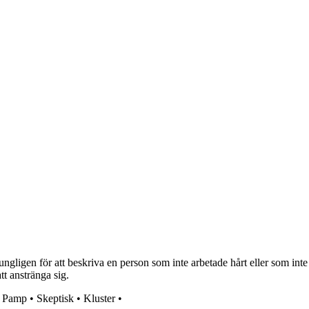
igen för att beskriva en person som inte arbetade hårt eller som inte to
att anstränga sig.
•
Pamp
•
Skeptisk
•
Kluster
•