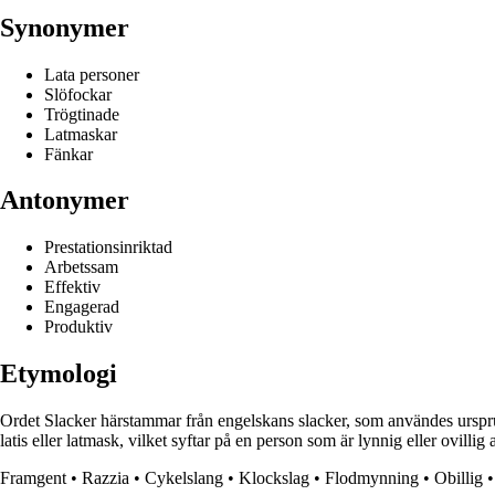
Synonymer
Lata personer
Slöfockar
Trögtinade
Latmaskar
Fänkar
Antonymer
Prestationsinriktad
Arbetssam
Effektiv
Engagerad
Produktiv
Etymologi
Ordet Slacker härstammar från engelskans slacker, som användes ursprungl
latis eller latmask, vilket syftar på en person som är lynnig eller ovillig 
Framgent
•
Razzia
•
Cykelslang
•
Klockslag
•
Flodmynning
•
Obillig