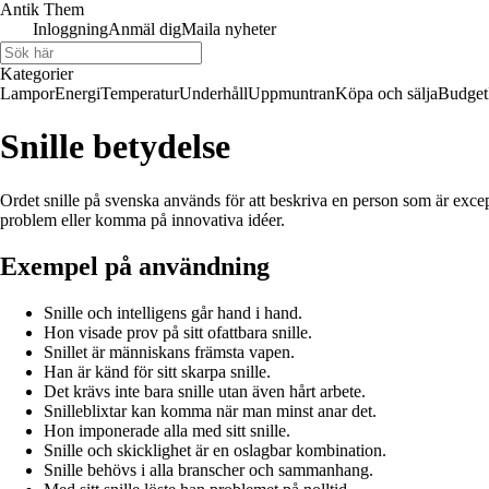
Antik Them
Inloggning
Anmäl dig
Maila nyheter
Kategorier
Lampor
Energi
Temperatur
Underhåll
Uppmuntran
Köpa och sälja
Budget
Snille betydelse
Ordet snille på svenska används för att beskriva en person som är excepti
problem eller komma på innovativa idéer.
Exempel på användning
Snille och intelligens går hand i hand.
Hon visade prov på sitt ofattbara snille.
Snillet är människans främsta vapen.
Han är känd för sitt skarpa snille.
Det krävs inte bara snille utan även hårt arbete.
Snilleblixtar kan komma när man minst anar det.
Hon imponerade alla med sitt snille.
Snille och skicklighet är en oslagbar kombination.
Snille behövs i alla branscher och sammanhang.