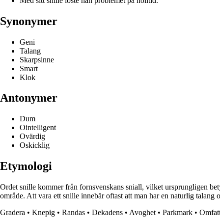
Med sitt snille löste han problemet på nolltid.
Synonymer
Geni
Talang
Skarpsinne
Smart
Klok
Antonymer
Dum
Ointelligent
Ovärdig
Oskicklig
Etymologi
Ordet snille kommer från fornsvenskans sniall, vilket ursprungligen betyd
område. Att vara ett snille innebär oftast att man har en naturlig talang 
Gradera
•
Knepig
•
Randas
•
Dekadens
•
Avoghet
•
Parkmark
•
Omfat