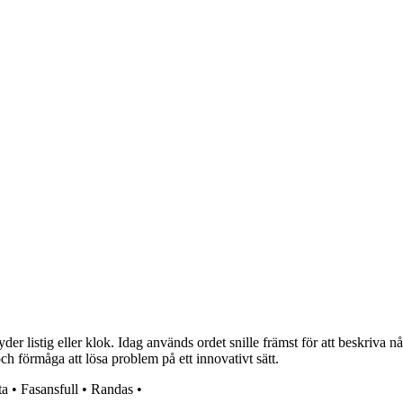
er listig eller klok. Idag används ordet snille främst för att beskriva nå
och förmåga att lösa problem på ett innovativt sätt.
ta
•
Fasansfull
•
Randas
•