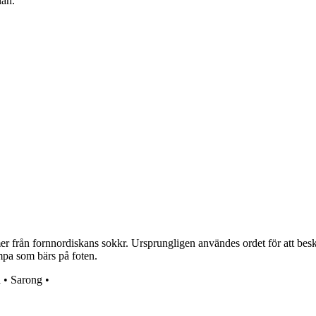
lan.
 från fornnordiskans sokkr. Ursprungligen användes ordet för att beskr
umpa som bärs på foten.
a
•
Sarong
•