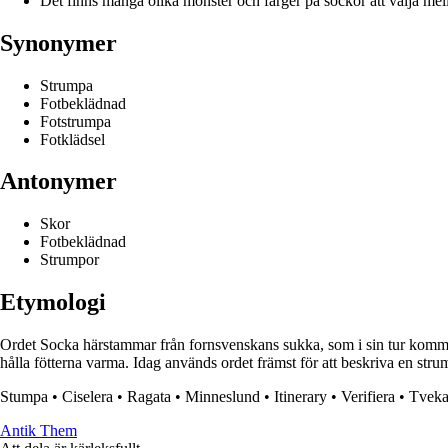
Det finns många olika mönster och färger på sockor att välja mel
Synonymer
Strumpa
Fotbeklädnad
Fotstrumpa
Fotklädsel
Antonymer
Skor
Fotbeklädnad
Strumpor
Etymologi
Ordet Socka härstammar från fornsvenskans sukka, som i sin tur kommer
hålla fötterna varma. Idag används ordet främst för att beskriva en str
Stumpa
•
Ciselera
•
Ragata
•
Minneslund
•
Itinerary
•
Verifiera
•
Tvek
Antik Them