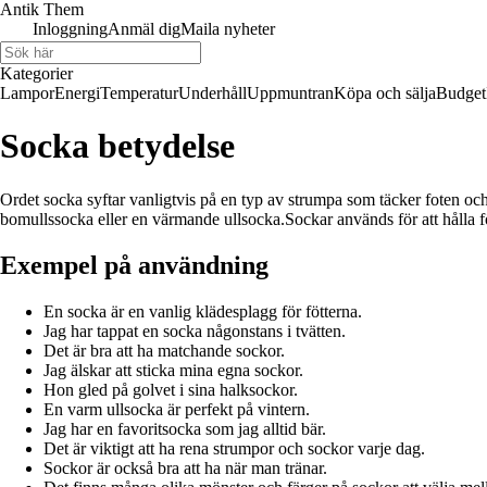
Antik Them
Inloggning
Anmäl dig
Maila nyheter
Kategorier
Lampor
Energi
Temperatur
Underhåll
Uppmuntran
Köpa och sälja
Budget
Socka betydelse
Ordet socka syftar vanligtvis på en typ av strumpa som täcker foten oc
bomullssocka eller en värmande ullsocka.Sockar används för att hålla 
Exempel på användning
En socka är en vanlig klädesplagg för fötterna.
Jag har tappat en socka någonstans i tvätten.
Det är bra att ha matchande sockor.
Jag älskar att sticka mina egna sockor.
Hon gled på golvet i sina halksockor.
En varm ullsocka är perfekt på vintern.
Jag har en favoritsocka som jag alltid bär.
Det är viktigt att ha rena strumpor och sockor varje dag.
Sockor är också bra att ha när man tränar.