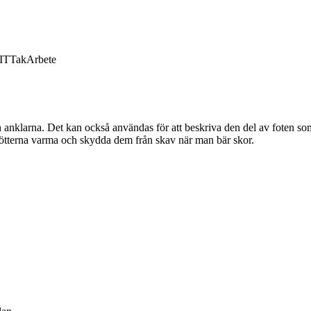
IT
Tak
Arbete
h anklarna. Det kan också användas för att beskriva den del av foten so
fötterna varma och skydda dem från skav när man bär skor.