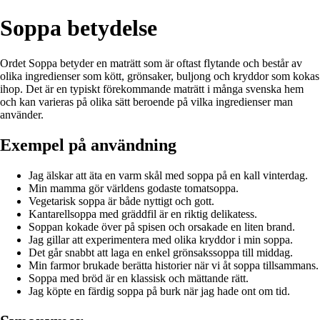
Soppa betydelse
Ordet Soppa betyder en maträtt som är oftast flytande och består av
olika ingredienser som kött, grönsaker, buljong och kryddor som kokas
ihop. Det är en typiskt förekommande maträtt i många svenska hem
och kan varieras på olika sätt beroende på vilka ingredienser man
använder.
Exempel på användning
Jag älskar att äta en varm skål med soppa på en kall vinterdag.
Min mamma gör världens godaste tomatsoppa.
Vegetarisk soppa är både nyttigt och gott.
Kantarellsoppa med gräddfil är en riktig delikatess.
Soppan kokade över på spisen och orsakade en liten brand.
Jag gillar att experimentera med olika kryddor i min soppa.
Det går snabbt att laga en enkel grönsakssoppa till middag.
Min farmor brukade berätta historier när vi åt soppa tillsammans.
Soppa med bröd är en klassisk och mättande rätt.
Jag köpte en färdig soppa på burk när jag hade ont om tid.