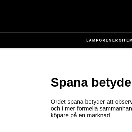
LAMPOR
ENERGI
TE
Spana betyde
Ordet spana betyder att observ
och i mer formella sammanhang.
köpare på en marknad.