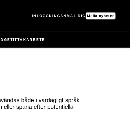
INLOGGNING
ANMÄL DIG
Maila nyheter
UDGET
IT
TAK
ARBETE
nvändas både i vardagligt språk
ller spana efter potentiella