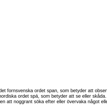
t fornsvenska ordet span, som betyder att observ
nnordiska ordet spá, som betyder att se eller skåd
gen att noggrant söka efter eller övervaka något el