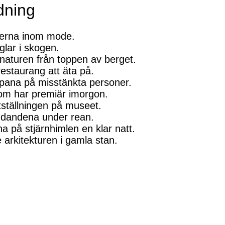
dning
derna inom mode.
glar i skogen.
naturen från toppen av berget.
restaurang att äta på.
 spana på misstänkta personer.
om har premiär imorgon.
ställningen på museet.
udandena under rean.
na på stjärnhimlen en klar natt.
arkitekturen i gamla stan.