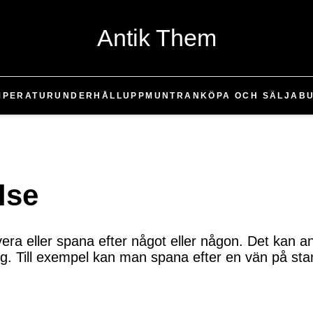
Antik Them
MPERATUR
UNDERHÅLL
UPPMUNTRAN
KÖPA OCH SÄLJA
B
lse
era eller spana efter något eller någon. Det kan a
 Till exempel kan man spana efter en vän på stan e