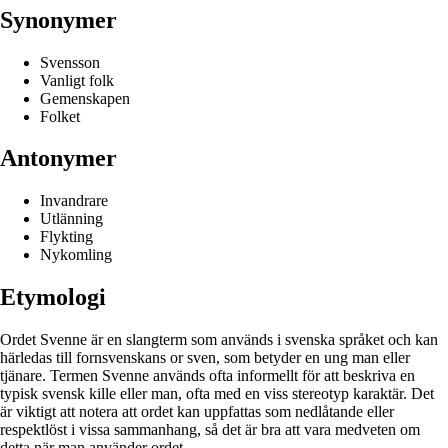
Synonymer
Svensson
Vanligt folk
Gemenskapen
Folket
Antonymer
Invandrare
Utlänning
Flykting
Nykomling
Etymologi
Ordet Svenne är en slangterm som används i svenska språket och kan
härledas till fornsvenskans or sven, som betyder en ung man eller
tjänare. Termen Svenne används ofta informellt för att beskriva en
typisk svensk kille eller man, ofta med en viss stereotyp karaktär. Det
är viktigt att notera att ordet kan uppfattas som nedlåtande eller
respektlöst i vissa sammanhang, så det är bra att vara medveten om
detta när man använder ordet.