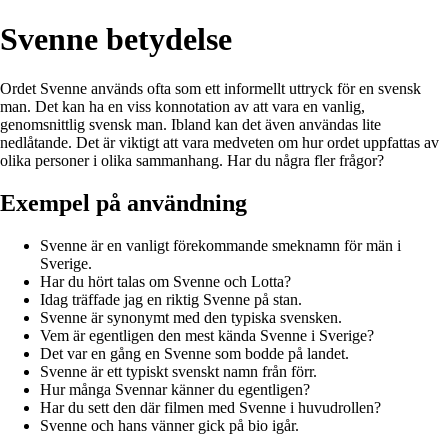
Svenne betydelse
Ordet Svenne används ofta som ett informellt uttryck för en svensk
man. Det kan ha en viss konnotation av att vara en vanlig,
genomsnittlig svensk man. Ibland kan det även användas lite
nedlåtande. Det är viktigt att vara medveten om hur ordet uppfattas av
olika personer i olika sammanhang. Har du några fler frågor?
Exempel på användning
Svenne är en vanligt förekommande smeknamn för män i
Sverige.
Har du hört talas om Svenne och Lotta?
Idag träffade jag en riktig Svenne på stan.
Svenne är synonymt med den typiska svensken.
Vem är egentligen den mest kända Svenne i Sverige?
Det var en gång en Svenne som bodde på landet.
Svenne är ett typiskt svenskt namn från förr.
Hur många Svennar känner du egentligen?
Har du sett den där filmen med Svenne i huvudrollen?
Svenne och hans vänner gick på bio igår.