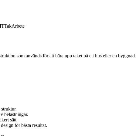
IT
Tak
Arbete
uktion som används för att bära upp taket på ett hus eller en byggnad. T
 struktur.
av belastningar.
kert sätt.
sign för bästa resultat.