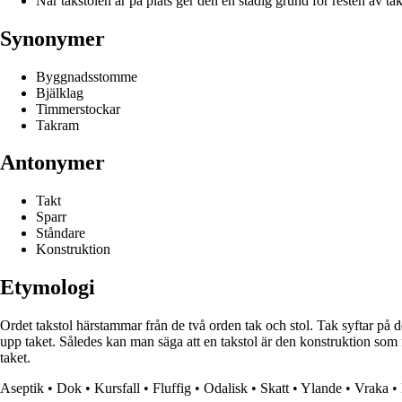
När takstolen är på plats ger den en stadig grund för resten av tak
Synonymer
Byggnadsstomme
Bjälklag
Timmerstockar
Takram
Antonymer
Takt
Sparr
Ståndare
Konstruktion
Etymologi
Ordet takstol härstammar från de två orden tak och stol. Tak syftar p
upp taket. Således kan man säga att en takstol är den konstruktion som 
taket.
Aseptik
•
Dok
•
Kursfall
•
Fluffig
•
Odalisk
•
Skatt
•
Ylande
•
Vraka
•