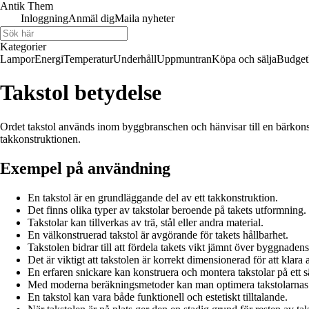
Antik Them
Inloggning
Anmäl dig
Maila nyheter
Kategorier
Lampor
Energi
Temperatur
Underhåll
Uppmuntran
Köpa och sälja
Budget
Takstol betydelse
Ordet takstol används inom byggbranschen och hänvisar till en bärkonstr
takkonstruktionen.
Exempel på användning
En takstol är en grundläggande del av ett takkonstruktion.
Det finns olika typer av takstolar beroende på takets utformning.
Takstolar kan tillverkas av trä, stål eller andra material.
En välkonstruerad takstol är avgörande för takets hållbarhet.
Takstolen bidrar till att fördela takets vikt jämnt över byggnadens
Det är viktigt att takstolen är korrekt dimensionerad för att klara 
En erfaren snickare kan konstruera och montera takstolar på ett sä
Med moderna beräkningsmetoder kan man optimera takstolarnas de
En takstol kan vara både funktionell och estetiskt tilltalande.