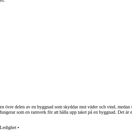
et.
å den övre delen av en byggnad som skyddar mot väder och vind, medan s
fungerar som en ramverk för att hålla upp taket på en byggnad. Det är e
Ledighet
•