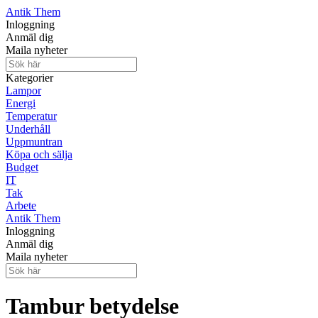
Antik Them
Inloggning
Anmäl dig
Maila nyheter
Kategorier
Lampor
Energi
Temperatur
Underhåll
Uppmuntran
Köpa och sälja
Budget
IT
Tak
Arbete
Antik Them
Inloggning
Anmäl dig
Maila nyheter
Tambur betydelse