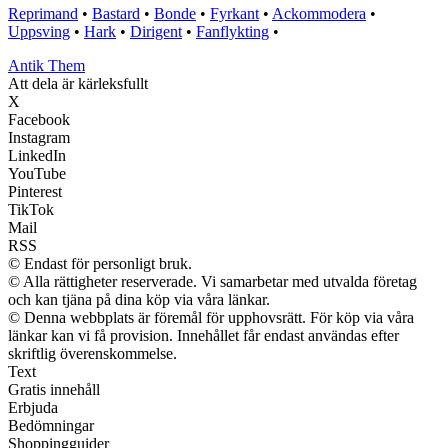
Reprimand
•
Bastard
•
Bonde
•
Fyrkant
•
Ackommodera
•
Uppsving
•
Hark
•
Dirigent
•
Fanflykting
•
Antik Them
Att dela är kärleksfullt
X
Facebook
Instagram
LinkedIn
YouTube
Pinterest
TikTok
Mail
RSS
© Endast för personligt bruk.
© Alla rättigheter reserverade. Vi samarbetar med utvalda företag
och kan tjäna på dina köp via våra länkar.
© Denna webbplats är föremål för upphovsrätt. För köp via våra
länkar kan vi få provision. Innehållet får endast användas efter
skriftlig överenskommelse.
Text
Gratis innehåll
Erbjuda
Bedömningar
Shoppingguider