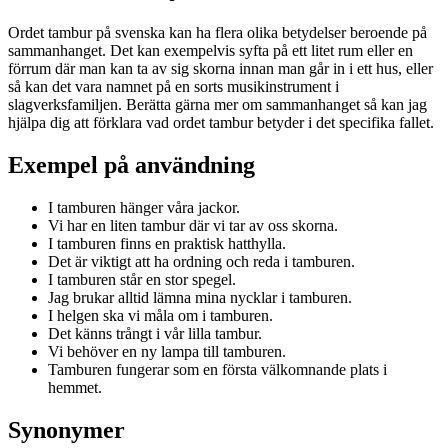
Ordet tambur på svenska kan ha flera olika betydelser beroende på
sammanhanget. Det kan exempelvis syfta på ett litet rum eller en
förrum där man kan ta av sig skorna innan man går in i ett hus, eller
så kan det vara namnet på en sorts musikinstrument i
slagverksfamiljen. Berätta gärna mer om sammanhanget så kan jag
hjälpa dig att förklara vad ordet tambur betyder i det specifika fallet.
Exempel på användning
I tamburen hänger våra jackor.
Vi har en liten tambur där vi tar av oss skorna.
I tamburen finns en praktisk hatthylla.
Det är viktigt att ha ordning och reda i tamburen.
I tamburen står en stor spegel.
Jag brukar alltid lämna mina nycklar i tamburen.
I helgen ska vi måla om i tamburen.
Det känns trångt i vår lilla tambur.
Vi behöver en ny lampa till tamburen.
Tamburen fungerar som en första välkomnande plats i
hemmet.
Synonymer