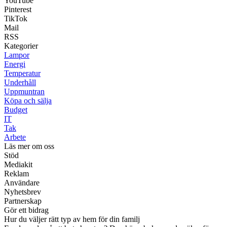
YouTube
Pinterest
TikTok
Mail
RSS
Kategorier
Lampor
Energi
Temperatur
Underhåll
Uppmuntran
Köpa och sälja
Budget
IT
Tak
Arbete
Läs mer om oss
Stöd
Mediakit
Reklam
Användare
Nyhetsbrev
Partnerskap
Gör ett bidrag
Hur du väljer rätt typ av hem för din familj