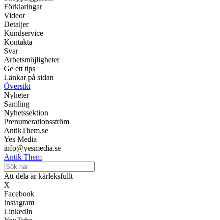
Förklaringar
Videor
Detaljer
Kundservice
Kontakta
Svar
Arbetsmöjligheter
Ge ett tips
Länkar på sidan
Översikt
Nyheter
Samling
Nyhetssektion
Prenumerationsström
AntikThem.se
Yes Media
info@yesmedia.se
Antik Them
Att dela är kärleksfullt
X
Facebook
Instagram
LinkedIn