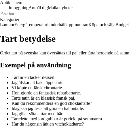
Antik Them
Inloggning
Anmäl dig
Maila nyheter
Kategorier
Lampor
Energi
Temperatur
Underhåll
Uppmuntran
Köpa och sälja
Budget
Tart betydelse
Ordet tart på svenska kan översättas till paj eller tårta beroende på s
Exempel på användning
Tart är en läcker dessert.
Jag älskar att baka äppeltarte.
Vi köpte en färsk citrontarte.
Hon gjorde en fantastisk rabarbertarte.
Tarte tatin är en klassisk fransk paj.
Kan du rekommendera en god chokladtarte?
Idag ska jag testa att göra en hallontarte.
Jag gillar söta tartar med bär.
Tartelette med jordgubbar är perfekt på sommaren.
Har du någonsin ätit en vitchokladtarte?