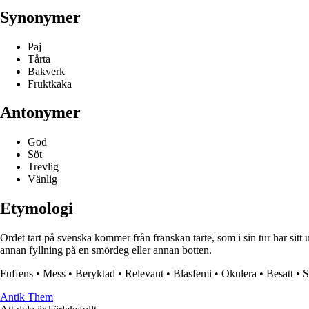
Synonymer
Paj
Tårta
Bakverk
Fruktkaka
Antonymer
God
Söt
Trevlig
Vänlig
Etymologi
Ordet tart på svenska kommer från franskan tarte, som i sin tur har sitt u
annan fyllning på en smördeg eller annan botten.
Fuffens
•
Mess
•
Beryktad
•
Relevant
•
Blasfemi
•
Okulera
•
Besatt
•
S
Antik Them