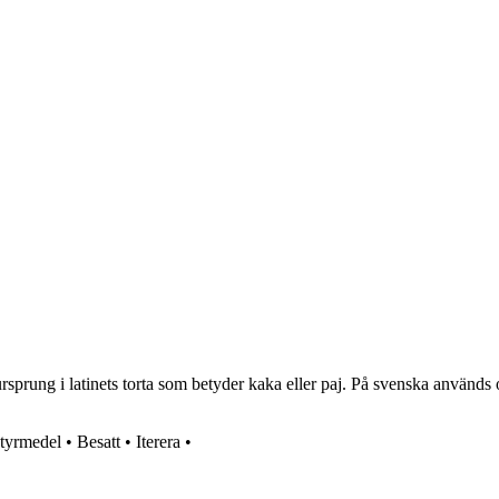
rsprung i latinets torta som betyder kaka eller paj. På svenska används or
tyrmedel
•
Besatt
•
Iterera
•