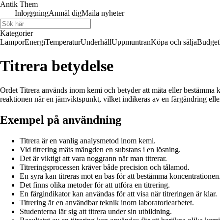
Antik Them
Inloggning
Anmäl dig
Maila nyheter
Kategorier
Lampor
Energi
Temperatur
Underhåll
Uppmuntran
Köpa och sälja
Budget
Titrera betydelse
Ordet Titrera används inom kemi och betyder att mäta eller bestämma kon
reaktionen når en jämviktspunkt, vilket indikeras av en färgändring ell
Exempel på användning
Titrera är en vanlig analysmetod inom kemi.
Vid titrering mäts mängden en substans i en lösning.
Det är viktigt att vara noggrann när man titrerar.
Titreringsprocessen kräver både precision och tålamod.
En syra kan titreras mot en bas för att bestämma koncentrationen
Det finns olika metoder för att utföra en titrering.
En färgindikator kan användas för att visa när titreringen är klar.
Titrering är en användbar teknik inom laboratoriearbetet.
Studenterna lär sig att titrera under sin utbildning.