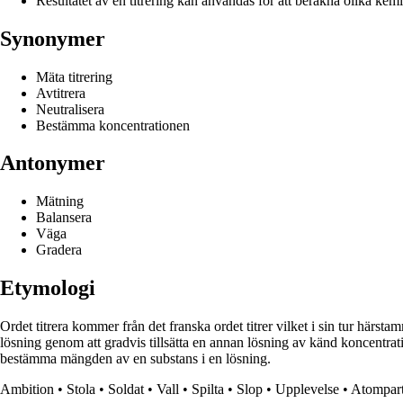
Resultatet av en titrering kan användas för att beräkna olika kem
Synonymer
Mäta titrering
Avtitrera
Neutralisera
Bestämma koncentrationen
Antonymer
Mätning
Balansera
Väga
Gradera
Etymologi
Ordet titrera kommer från det franska ordet titrer vilket i sin tur härsta
lösning genom att gradvis tillsätta en annan lösning av känd koncentratio
bestämma mängden av en substans i en lösning.
Ambition
•
Stola
•
Soldat
•
Vall
•
Spilta
•
Slop
•
Upplevelse
•
Atompart