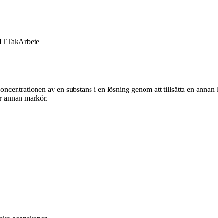
IT
Tak
Arbete
centrationen av en substans i en lösning genom att tillsätta en annan lö
er annan markör.
.