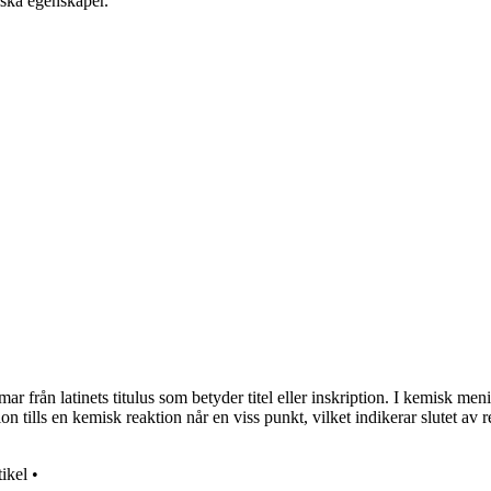
iska egenskaper.
mmar från latinets titulus som betyder titel eller inskription. I kemisk me
n tills en kemisk reaktion når en viss punkt, vilket indikerar slutet av 
ikel
•