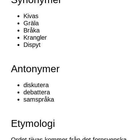
Kivas
Gräla
Bråka
Krangler
Dispyt
Antonymer
diskutera
debattera
samspråka
Etymologi
Ordet tjivas kommer från det fornsvenska