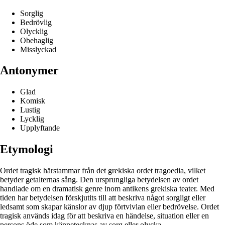
Sorglig
Bedrövlig
Olycklig
Obehaglig
Misslyckad
Antonymer
Glad
Komisk
Lustig
Lycklig
Upplyftande
Etymologi
Ordet tragisk härstammar från det grekiska ordet tragoedia, vilket
betyder getalternas sång. Den ursprungliga betydelsen av ordet
handlade om en dramatisk genre inom antikens grekiska teater. Med
tiden har betydelsen förskjutits till att beskriva något sorgligt eller
ledsamt som skapar känslor av djup förtvivlan eller bedrövelse. Ordet
tragisk används idag för att beskriva en händelse, situation eller en
persons öde som kännetecknas av sorg eller olycka.