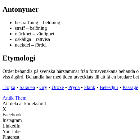
Antonymer
bestraffning – belöning
straff – belöning
otäckhet – vänlighet
oskäliga – rättvisa
nackdel – fördel
Etymologi
Ordet behandla på svenska härstammar från fornsvenskans behanda och h
viss åtgärd. Behandla har med tiden utvecklats till att få en bredare be
Trojka
•
Saracen
•
Gry
•
Uroxe
•
Pryda
•
Flank
•
Betesdjur
•
Passage
Antik Them
Att dela är kärleksfullt
X
Facebook
Instagram
LinkedIn
YouTube
Pinterest