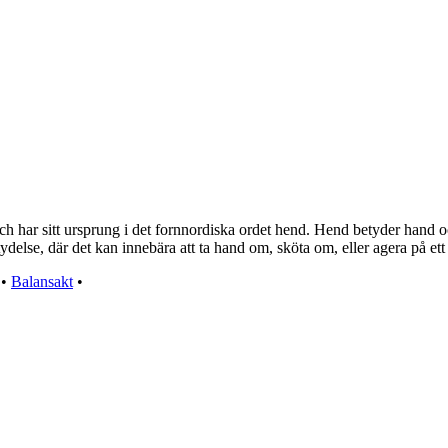
ar sitt ursprung i det fornnordiska ordet hend. Hend betyder hand och s
tydelse, där det kan innebära att ta hand om, sköta om, eller agera på ett
•
Balansakt
•