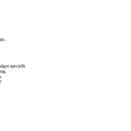
älv.
något speciellt.
ing.
n.
?