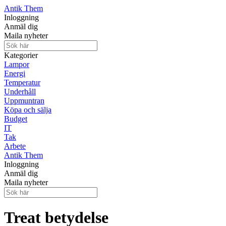
Antik Them
Inloggning
Anmäl dig
Maila nyheter
Kategorier
Lampor
Energi
Temperatur
Underhåll
Uppmuntran
Köpa och sälja
Budget
IT
Tak
Arbete
Antik Them
Inloggning
Anmäl dig
Maila nyheter
Treat betydelse