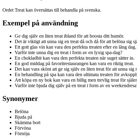
Ordet Treat kan översättas till behandla på svenska.
Exempel på användning
Ge dig själv en liten treat ibland för att boosta ditt humör.
Det är viktigt att unna sig en treat då och då för att belöna sig sj
Ett gott glas vin kan vara den perfekta treaten efter en lång dag.
Varför inte unna dig en treat i form av en lyxig spa-dag?
En chokladbit kan vara den perfekta treaten när suget sätter in.
En god middag på favoritrestaurangen kan vara en riktig treat.
Det kan vara skönt att ge sig själv en liten treat för att unna sig 
En behandling på spa kan vara den ultimata treaten för avkoppl
Att köpa en ny bok kan vara en billig men trevlig treat för själe
Varför inte bjuda dig själv på en treat i form av en weekendresa
Synonymer
Belöna
Bjuda på
Skämma bort
Förvöna
Förnöja