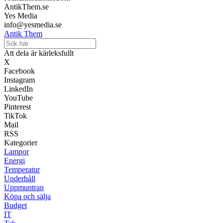
AntikThem.se
Yes Media
info@yesmedia.se
Antik Them
Att dela är kärleksfullt
X
Facebook
Instagram
LinkedIn
YouTube
Pinterest
TikTok
Mail
RSS
Kategorier
Lampor
Energi
Temperatur
Underhåll
Uppmuntran
Köpa och sälja
Budget
IT