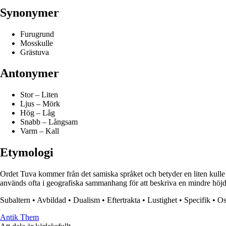
Synonymer
Furugrund
Mosskulle
Grästuva
Antonymer
Stor – Liten
Ljus – Mörk
Hög – Låg
Snabb – Långsam
Varm – Kall
Etymologi
Ordet Tuva kommer från det samiska språket och betyder en liten kulle el
används ofta i geografiska sammanhang för att beskriva en mindre höjd e
Subaltern
•
Avbildad
•
Dualism
•
Eftertrakta
•
Lustighet
•
Specifik
•
Os
Antik Them