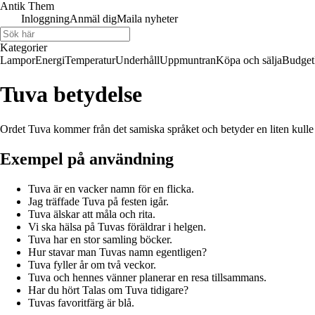
Antik Them
Inloggning
Anmäl dig
Maila nyheter
Kategorier
Lampor
Energi
Temperatur
Underhåll
Uppmuntran
Köpa och sälja
Budget
Tuva betydelse
Ordet Tuva kommer från det samiska språket och betyder en liten kulle
Exempel på användning
Tuva är en vacker namn för en flicka.
Jag träffade Tuva på festen igår.
Tuva älskar att måla och rita.
Vi ska hälsa på Tuvas föräldrar i helgen.
Tuva har en stor samling böcker.
Hur stavar man Tuvas namn egentligen?
Tuva fyller år om två veckor.
Tuva och hennes vänner planerar en resa tillsammans.
Har du hört Talas om Tuva tidigare?
Tuvas favoritfärg är blå.