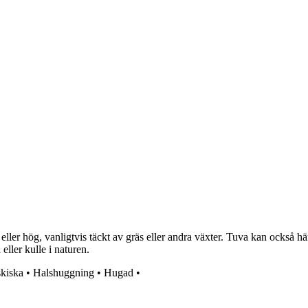
ler hög, vanligtvis täckt av gräs eller andra växter. Tuva kan också hän
ller kulle i naturen.
kiska
•
Halshuggning
•
Hugad
•