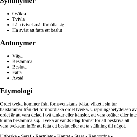
Synonymer
Osäkra
Tvivla
Låta tvivelsmål förhålla sig
Ha svårt att fatta ett beslut
Antonymer
Våga
Bestämma
Besluta
Fatta
Avstå
Etymologi
Ordet tveka kommer från fornsvenskans tvika, vilket i sin tur
härstammar från det fornnordiska ordet tveika. Ursprungsbetydelsen av
ordet är att vara delad i två tankar eller känslor, att vara osäker eller inte
kunna bestämma sig. Tveka används idag främst för att beskriva att
vara tveksam inför att fatta ett beslut eller att ta ställning till något.
Utforska
•
Seraf
•
Rastplats
•
Kantat
•
Stass
•
Rangordna
•