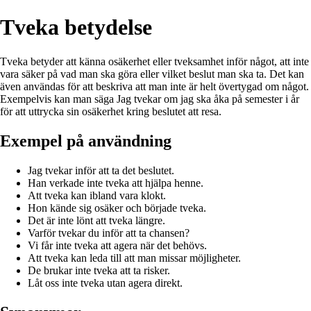
Tveka betydelse
Tveka betyder att känna osäkerhet eller tveksamhet inför något, att inte
vara säker på vad man ska göra eller vilket beslut man ska ta. Det kan
även användas för att beskriva att man inte är helt övertygad om något.
Exempelvis kan man säga Jag tvekar om jag ska åka på semester i år
för att uttrycka sin osäkerhet kring beslutet att resa.
Exempel på användning
Jag tvekar inför att ta det beslutet.
Han verkade inte tveka att hjälpa henne.
Att tveka kan ibland vara klokt.
Hon kände sig osäker och började tveka.
Det är inte lönt att tveka längre.
Varför tvekar du inför att ta chansen?
Vi får inte tveka att agera när det behövs.
Att tveka kan leda till att man missar möjligheter.
De brukar inte tveka att ta risker.
Låt oss inte tveka utan agera direkt.