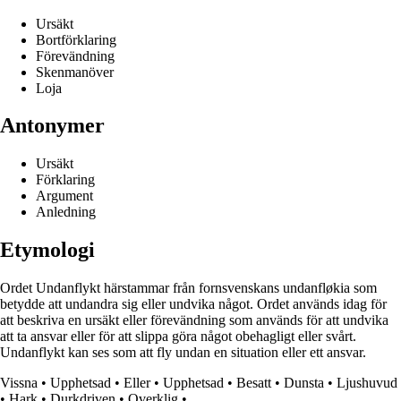
Ursäkt
Bortförklaring
Förevändning
Skenmanöver
Loja
Antonymer
Ursäkt
Förklaring
Argument
Anledning
Etymologi
Ordet Undanflykt härstammar från fornsvenskans undanfløkia som
betydde att undandra sig eller undvika något. Ordet används idag för
att beskriva en ursäkt eller förevändning som används för att undvika
att ta ansvar eller för att slippa göra något obehagligt eller svårt.
Undanflykt kan ses som att fly undan en situation eller ett ansvar.
Vissna
•
Upphetsad
•
Eller
•
Upphetsad
•
Besatt
•
Dunsta
•
Ljushuvud
•
Hark
•
Durkdriven
•
Overklig
•