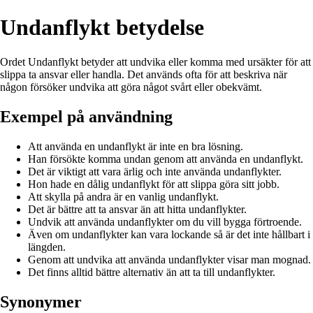
Undanflykt betydelse
Ordet Undanflykt betyder att undvika eller komma med ursäkter för att
slippa ta ansvar eller handla. Det används ofta för att beskriva när
någon försöker undvika att göra något svårt eller obekvämt.
Exempel på användning
Att använda en undanflykt är inte en bra lösning.
Han försökte komma undan genom att använda en undanflykt.
Det är viktigt att vara ärlig och inte använda undanflykter.
Hon hade en dålig undanflykt för att slippa göra sitt jobb.
Att skylla på andra är en vanlig undanflykt.
Det är bättre att ta ansvar än att hitta undanflykter.
Undvik att använda undanflykter om du vill bygga förtroende.
Även om undanflykter kan vara lockande så är det inte hållbart i
längden.
Genom att undvika att använda undanflykter visar man mognad.
Det finns alltid bättre alternativ än att ta till undanflykter.
Synonymer