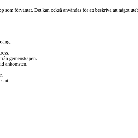
 upp som förväntat. Det kan också användas för att beskriva att något utebl
poäng.
tress.
n från gemenskapen.
vid ankomsten.
r.
eslut.