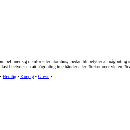
m befinner sig utanför eller utomhus, medan bli betyder att någonting ske
s oftast i betydelsen att någonting inte händer eller förekommer vid en för
•
Hemlig
•
Knepig
•
Greve
•