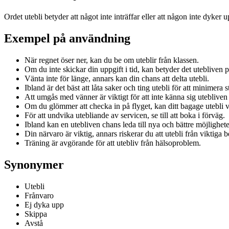
Ordet utebli betyder att något inte inträffar eller att någon inte dyker
Exempel på användning
När regnet öser ner, kan du be om uteblir från klassen.
Om du inte skickar din uppgift i tid, kan betyder det utebliven 
Vänta inte för länge, annars kan din chans att delta utebli.
Ibland är det bäst att låta saker och ting utebli för att minimera s
Att umgås med vänner är viktigt för att inte känna sig uteblive
Om du glömmer att checka in på flyget, kan ditt bagage utebli 
För att undvika utebliande av servicen, se till att boka i förväg.
Ibland kan en utebliven chans leda till nya och bättre möjlighete
Din närvaro är viktig, annars riskerar du att utebli från viktiga b
Träning är avgörande för att utebliv från hälsoproblem.
Synonymer
Utebli
Frånvaro
Ej dyka upp
Skippa
Avstå