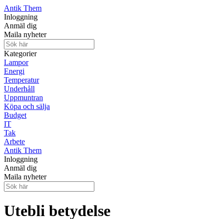
Antik Them
Inloggning
Anmäl dig
Maila nyheter
Kategorier
Lampor
Energi
Temperatur
Underhåll
Uppmuntran
Köpa och sälja
Budget
IT
Tak
Arbete
Antik Them
Inloggning
Anmäl dig
Maila nyheter
Utebli betydelse