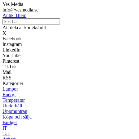
Yes Media
info@yesmedia.se
Antik Them
Att dela är kärleksfullt
X
Facebook
Instagram
LinkedIn
YouTube
Pinterest
TikTok
Mail
RSS
Kategorier
Lampor
Energi
Temperatur
Underhåll
Uppmuntran
Köpa och sälja
Budget
IT
Tak