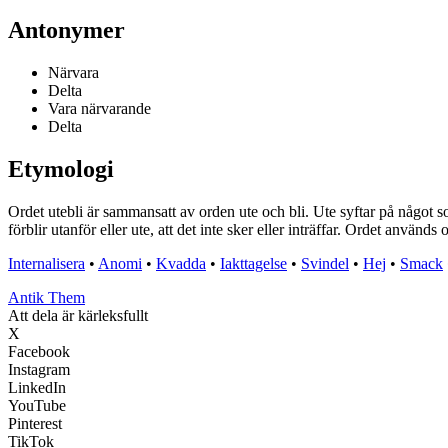
Antonymer
Närvara
Delta
Vara närvarande
Delta
Etymologi
Ordet utebli är sammansatt av orden ute och bli. Ute syftar på något so
förblir utanför eller ute, att det inte sker eller inträffar. Ordet använd
Internalisera
•
Anomi
•
Kvadda
•
Iakttagelse
•
Svindel
•
Hej
•
Smack
Antik Them
Att dela är kärleksfullt
X
Facebook
Instagram
LinkedIn
YouTube
Pinterest
TikTok