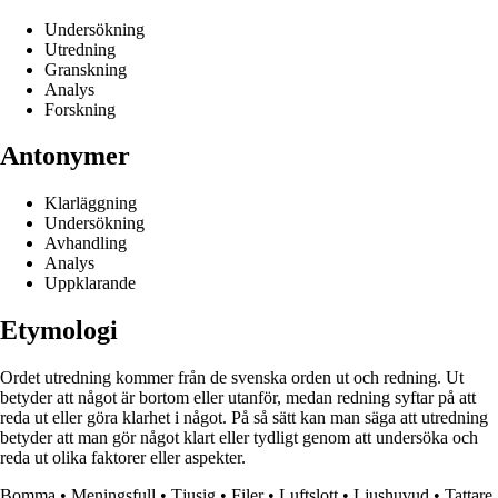
Undersökning
Utredning
Granskning
Analys
Forskning
Antonymer
Klarläggning
Undersökning
Avhandling
Analys
Uppklarande
Etymologi
Ordet utredning kommer från de svenska orden ut och redning. Ut
betyder att något är bortom eller utanför, medan redning syftar på att
reda ut eller göra klarhet i något. På så sätt kan man säga att utredning
betyder att man gör något klart eller tydligt genom att undersöka och
reda ut olika faktorer eller aspekter.
Bomma
•
Meningsfull
•
Tjusig
•
Filer
•
Luftslott
•
Ljushuvud
•
Tattare