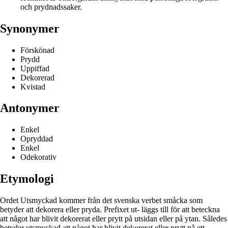
och prydnadssaker.
Synonymer
Förskönad
Prydd
Uppiffad
Dekorerad
Kvistad
Antonymer
Enkel
Opryddad
Enkel
Odekorativ
Etymologi
Ordet Utsmyckad kommer från det svenska verbet småcka som
betyder att dekorera eller pryda. Prefixet ut- läggs till för att beteckna
att något har blivit dekorerat eller prytt på utsidan eller på ytan. Således
betyder utsmyckad att något har blivit dekorerat eller prytt på ett