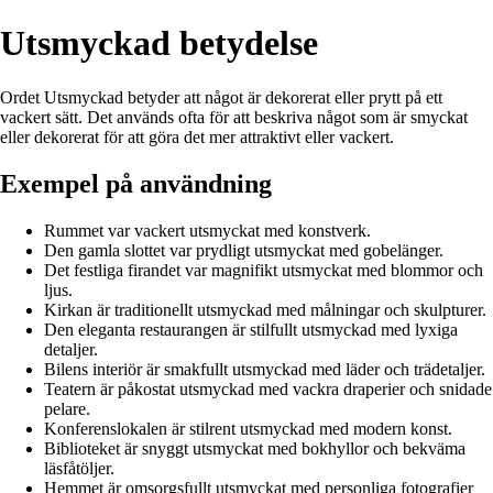
Utsmyckad betydelse
Ordet Utsmyckad betyder att något är dekorerat eller prytt på ett
vackert sätt. Det används ofta för att beskriva något som är smyckat
eller dekorerat för att göra det mer attraktivt eller vackert.
Exempel på användning
Rummet var vackert utsmyckat med konstverk.
Den gamla slottet var prydligt utsmyckat med gobelänger.
Det festliga firandet var magnifikt utsmyckat med blommor och
ljus.
Kirkan är traditionellt utsmyckad med målningar och skulpturer.
Den eleganta restaurangen är stilfullt utsmyckad med lyxiga
detaljer.
Bilens interiör är smakfullt utsmyckad med läder och trädetaljer.
Teatern är påkostat utsmyckad med vackra draperier och snidade
pelare.
Konferenslokalen är stilrent utsmyckad med modern konst.
Biblioteket är snyggt utsmyckat med bokhyllor och bekväma
läsfåtöljer.
Hemmet är omsorgsfullt utsmyckat med personliga fotografier