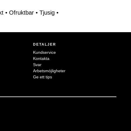
kt
•
Ofruktbar
•
Tjusig
•
DETALJER
Kundservice
Kontakta
Svar
Arbetsmöjligheter
Ge ett tips