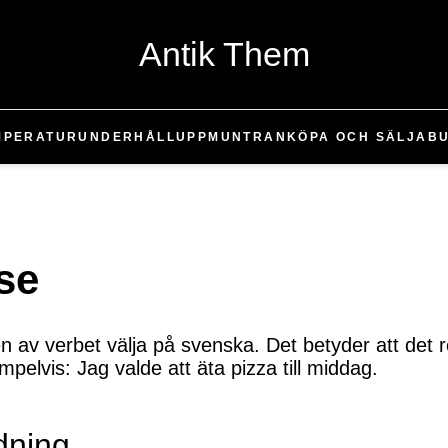
Antik Them
MPERATUR
UNDERHÅLL
UPPMUNTRAN
KÖPA OCH SÄLJA
B
se
 av verbet välja på svenska. Det betyder att det ref
empelvis: Jag valde att äta pizza till middag.
dning