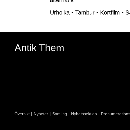
alternativ.
Urholka
•
Tambur
•
Kortfilm
•
S
Antik Them
Översikt
Nyheter
Samling
Nyhetssektion
Prenumeration