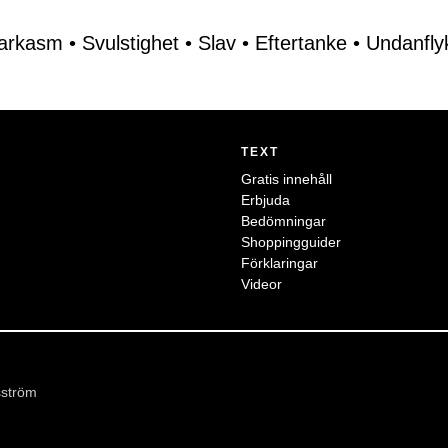
arkasm
•
Svulstighet
•
Slav
•
Eftertanke
•
Undanfly
TEXT
Gratis innehåll
Erbjuda
Bedömningar
Shoppingguider
Förklaringar
Videor
sström