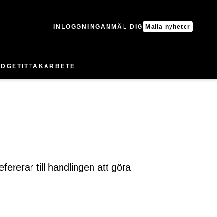
INLOGGNING
ANMÄL DIG
Maila nyheter
UDGET
IT
TAK
ARBETE
ererar till handlingen att göra