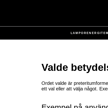
LAMPOR
ENERGI
TE
Valde betydel
Ordet valde är preteritumformen
ett val eller att välja något. Ex
Exempel på använ