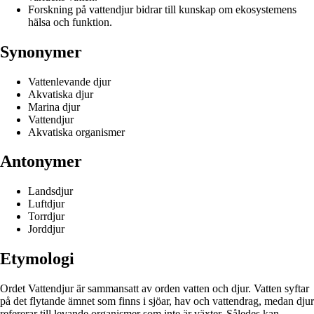
Forskning på vattendjur bidrar till kunskap om ekosystemens
hälsa och funktion.
Synonymer
Vattenlevande djur
Akvatiska djur
Marina djur
Vattendjur
Akvatiska organismer
Antonymer
Landsdjur
Luftdjur
Torrdjur
Jorddjur
Etymologi
Ordet Vattendjur är sammansatt av orden vatten och djur. Vatten syftar
på det flytande ämnet som finns i sjöar, hav och vattendrag, medan djur
refererar till levande organismer som inte är växter. Således kan