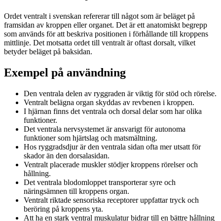
Ordet ventralt i svenskan refererar till något som är beläget på
framsidan av kroppen eller organet. Det är ett anatomiskt begrepp
som används för att beskriva positionen i förhållande till kroppens
mittlinje. Det motsatta ordet till ventralt är oftast dorsalt, vilket
betyder beläget på baksidan.
Exempel på användning
Den ventrala delen av ryggraden är viktig för stöd och rörelse.
Ventralt belägna organ skyddas av revbenen i kroppen.
I hjärnan finns det ventrala och dorsal delar som har olika
funktioner.
Det ventrala nervsystemet är ansvarigt för autonoma
funktioner som hjärtslag och matsmältning.
Hos ryggradsdjur är den ventrala sidan ofta mer utsatt för
skador än den dorsalasidan.
Ventralt placerade muskler stödjer kroppens rörelser och
hållning.
Det ventrala blodomloppet transporterar syre och
näringsämnen till kroppens organ.
Ventralt riktade sensoriska receptorer uppfattar tryck och
beröring på kroppens yta.
Att ha en stark ventral muskulatur bidrar till en bättre hållning