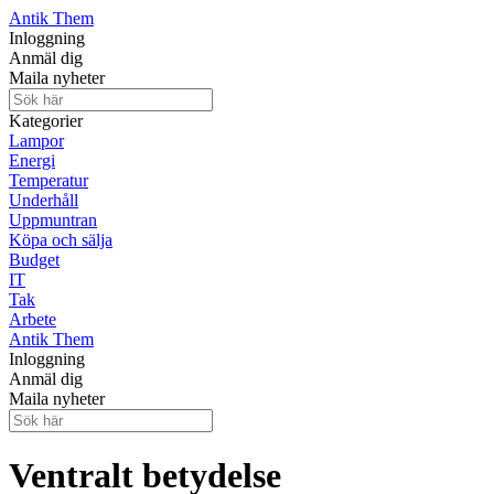
Antik Them
Inloggning
Anmäl dig
Maila nyheter
Kategorier
Lampor
Energi
Temperatur
Underhåll
Uppmuntran
Köpa och sälja
Budget
IT
Tak
Arbete
Antik Them
Inloggning
Anmäl dig
Maila nyheter
Ventralt betydelse