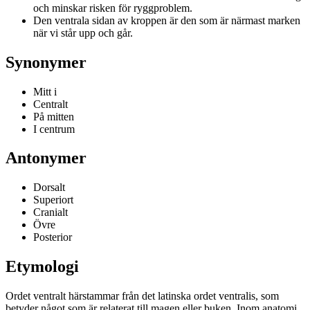
och minskar risken för ryggproblem.
Den ventrala sidan av kroppen är den som är närmast marken
när vi står upp och går.
Synonymer
Mitt i
Centralt
På mitten
I centrum
Antonymer
Dorsalt
Superiort
Cranialt
Övre
Posterior
Etymologi
Ordet ventralt härstammar från det latinska ordet ventralis, som
betyder något som är relaterat till magen eller buken. Inom anatomi