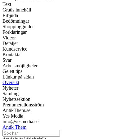
Text
Gratis innehåll
Erbjuda
Bedömningar
Shoppingguider
Förklaringar
Videor
Detaljer
Kundservice
Kontakta
Svar
Arbetsmöjligheter
Ge ett tips
Länkar på sidan
Översikt
Nyheter
Samling
Nyhetssektion
Prenumerationsström
AntikThem.se
Yes Media
info@yesmedia.se
Antik Them