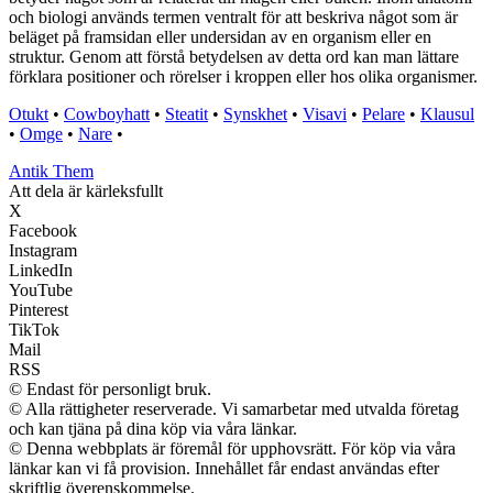
och biologi används termen ventralt för att beskriva något som är
beläget på framsidan eller undersidan av en organism eller en
struktur. Genom att förstå betydelsen av detta ord kan man lättare
förklara positioner och rörelser i kroppen eller hos olika organismer.
Otukt
•
Cowboyhatt
•
Steatit
•
Synskhet
•
Visavi
•
Pelare
•
Klausul
•
Omge
•
Nare
•
Antik Them
Att dela är kärleksfullt
X
Facebook
Instagram
LinkedIn
YouTube
Pinterest
TikTok
Mail
RSS
© Endast för personligt bruk.
© Alla rättigheter reserverade. Vi samarbetar med utvalda företag
och kan tjäna på dina köp via våra länkar.
© Denna webbplats är föremål för upphovsrätt. För köp via våra
länkar kan vi få provision. Innehållet får endast användas efter
skriftlig överenskommelse.