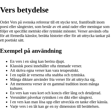
Vers betydelse
Ordet Vers på svenska refererar till ett stycke text, framförallt inom
poesi eller sångtexter, som består av ett antal rader eller meningar som
följer ett specifikt metriskt eller rytmiskt mönster. Verser används ofta
för att förmedla känslor, berätta historier eller för att uttrycka tankar på
ett poetiskt sätt.
Exempel på användning
En vers i en sång kan beröra djupt.
Klassisk poesi innehåller ofta rimmade verser.
Att skriva egna verser kan vara terapeutiskt.
I en raplåt är verserna ofta snabba och rytmiska.
Många diktare använder fria verser för att uttrycka sig.
Att memorera verser är en gammal tradition inom många
kulturer.
En vers kan vara kort och koncis eller lång och detaljerad.
Versmåttet påverkar rytmiken i en dikt eller sångtext.
I en vers kan man lösa upp eller utveckla en tanke eller känsla.
Varje vers i en låt kan ge en ny dimension till berättelsen.