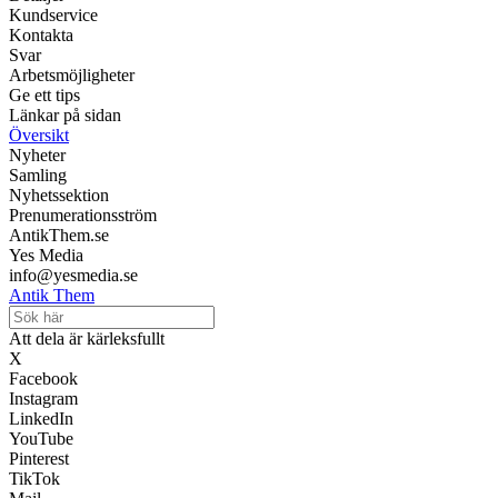
Kundservice
Kontakta
Svar
Arbetsmöjligheter
Ge ett tips
Länkar på sidan
Översikt
Nyheter
Samling
Nyhetssektion
Prenumerationsström
AntikThem.se
Yes Media
info@yesmedia.se
Antik Them
Att dela är kärleksfullt
X
Facebook
Instagram
LinkedIn
YouTube
Pinterest
TikTok