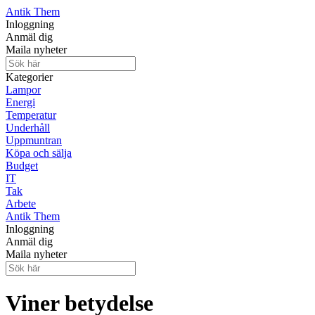
Antik Them
Inloggning
Anmäl dig
Maila nyheter
Kategorier
Lampor
Energi
Temperatur
Underhåll
Uppmuntran
Köpa och sälja
Budget
IT
Tak
Arbete
Antik Them
Inloggning
Anmäl dig
Maila nyheter
Viner betydelse