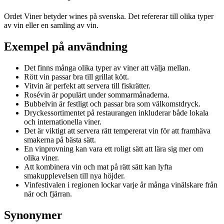
Ordet Viner betyder wines på svenska. Det refererar till olika typer
av vin eller en samling av vin.
Exempel på användning
Det finns många olika typer av viner att välja mellan.
Rött vin passar bra till grillat kött.
Vitvin är perfekt att servera till fiskrätter.
Rosévin är populärt under sommarmånaderna.
Bubbelvin är festligt och passar bra som välkomstdryck.
Dryckessortimentet på restaurangen inkluderar både lokala
och internationella viner.
Det är viktigt att servera rätt tempererat vin för att framhäva
smakerna på bästa sätt.
En vinprovning kan vara ett roligt sätt att lära sig mer om
olika viner.
Att kombinera vin och mat på rätt sätt kan lyfta
smakupplevelsen till nya höjder.
Vinfestivalen i regionen lockar varje år många vinälskare från
när och fjärran.
Synonymer