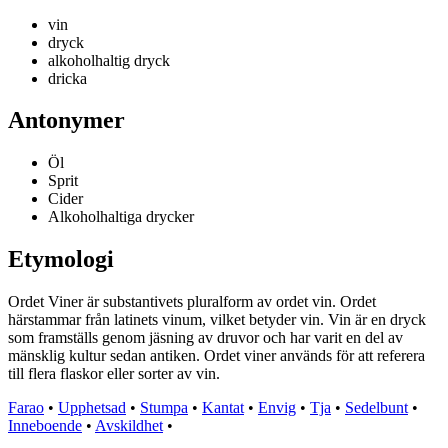
vin
dryck
alkoholhaltig dryck
dricka
Antonymer
Öl
Sprit
Cider
Alkoholhaltiga drycker
Etymologi
Ordet Viner är substantivets pluralform av ordet vin. Ordet
härstammar från latinets vinum, vilket betyder vin. Vin är en dryck
som framställs genom jäsning av druvor och har varit en del av
mänsklig kultur sedan antiken. Ordet viner används för att referera
till flera flaskor eller sorter av vin.
Farao
•
Upphetsad
•
Stumpa
•
Kantat
•
Envig
•
Tja
•
Sedelbunt
•
Inneboende
•
Avskildhet
•