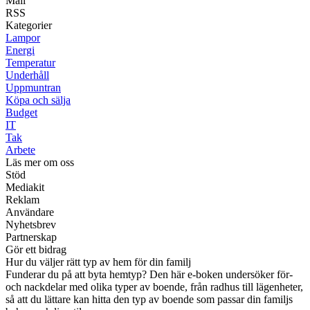
Mail
RSS
Kategorier
Lampor
Energi
Temperatur
Underhåll
Uppmuntran
Köpa och sälja
Budget
IT
Tak
Arbete
Läs mer om oss
Stöd
Mediakit
Reklam
Användare
Nyhetsbrev
Partnerskap
Gör ett bidrag
Hur du väljer rätt typ av hem för din familj
Funderar du på att byta hemtyp? Den här e-boken undersöker för-
och nackdelar med olika typer av boende, från radhus till lägenheter,
så att du lättare kan hitta den typ av boende som passar din familjs