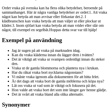
Ordet vraka på svenska kan ha flera olika betydelser, beroende på
sammanhanget. Här är några vanliga betydelser av ordet:1. Att vraka
något kan betyda att man avvisar eller förkastar det.2. I
klädbranschen kan vraka betyda att man väljer ut eller plockar ut
kläder.3. Inom sjöfart kan vraka betyda att man vrider eller slår om
något, till exempel en segelbåt.Hoppas detta svar var till hjälp!
Exempel på användning
Jag är sugen på att vraka på marknaden idag.
Kan du vraka kläderna innan du lägger dem i tvätten?
Det är viktigt att vraka ur svampen ordentligt innan du steker
den.
Vraka ut de gamla blommorna och plantera nya i krukan.
Har du råkat vraka bort nycklarna någonstans?
Vi måste vraka igenom alla dokumenten för att hitta felet.
Är det dags att vraka bort de gamla möblerna och köpa nya?
Låt oss vraka ut vad som är viktigt och fokusera på det.
Hon valde att vraka bort det som inte längre gav henne glädje.
Det är svårt att vraka bland alla olika alternativ.
Synonymer