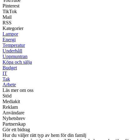
YouTube
Pinterest
TikTok
Mail
RSS
Kategorier
Lampor
Energi
Temperatur
Underhåll
Uppmuntran
Köpa och sälja
Budget
IT
Tak
Arbete
Läs mer om oss
Stöd
Mediakit
Reklam
Användare
Nyhetsbrev
Partnerskap
Gör ett bidrag
Hur du väljer rätt typ av hem för din familj