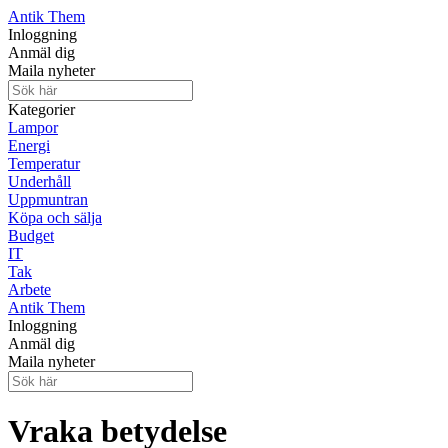
Antik Them
Inloggning
Anmäl dig
Maila nyheter
Kategorier
Lampor
Energi
Temperatur
Underhåll
Uppmuntran
Köpa och sälja
Budget
IT
Tak
Arbete
Antik Them
Inloggning
Anmäl dig
Maila nyheter
Vraka betydelse