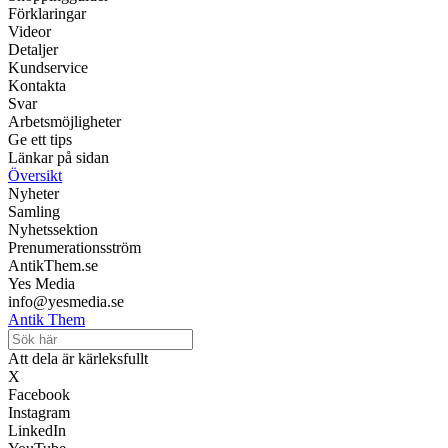
Förklaringar
Videor
Detaljer
Kundservice
Kontakta
Svar
Arbetsmöjligheter
Ge ett tips
Länkar på sidan
Översikt
Nyheter
Samling
Nyhetssektion
Prenumerationsström
AntikThem.se
Yes Media
info@yesmedia.se
Antik Them
Att dela är kärleksfullt
X
Facebook
Instagram
LinkedIn