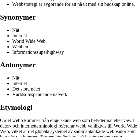
Webbstrategi är avgörande för att nå ut med sitt budskap online.
Synonymer
Nät
Internät
World Wide Web
Webben
Informationssuperhighway
Antonymer
Nät
Internet
Det stora nätet
Världsomspännande nätverk
Etymologi
Ordet webb kommer från engelskans web som betyder nät eller väv. I
dator- och internetterminologi refererar webb vanligtvis till World Wide
Web, vilket är det globala systemet av sammanlänkade webbsidor som
kan nås via internet. Termen används också i sammanhang som