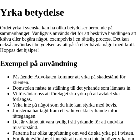
Yrka betydelse
Ordet yrka i svenska kan ha olika betydelser beroende på
sammanhanget. Vanligtvis används det för att beskriva handlingen att
kräva eller begära något, exempelvis i en rättslig process. Det kan
också användas i betydelsen av att påstå eller hävda något med kraft.
Hoppas det hjälper!
Exempel på användning
Påstående: Advokaten kommer att yrka på skadestånd för
klienten.
Domstolen måste ta ställning till det yrkande som lämnats in.
Vi förväntar oss att företaget ska yrka på att avtalet ska
förlängas.
Yrka inte på något som du inte kan styrka med bevis.
Juristerna har tagit fram ett välutvecklat yrkande inför
rättegången.
Det är viktigt att vara tydlig i sitt yrkande för att undvika
missförstånd.
Parterna har olika uppfattning om vad de ska yrka på i tvisten.
Förlikningsförslaget innebär att parterna inte behöver yrka om