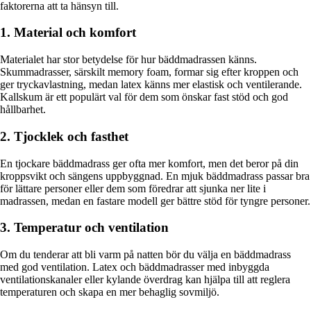
faktorerna att ta hänsyn till.
1. Material och komfort
Materialet har stor betydelse för hur bäddmadrassen känns.
Skummadrasser, särskilt memory foam, formar sig efter kroppen och
ger tryckavlastning, medan latex känns mer elastisk och ventilerande.
Kallskum är ett populärt val för dem som önskar fast stöd och god
hållbarhet.
2. Tjocklek och fasthet
En tjockare bäddmadrass ger ofta mer komfort, men det beror på din
kroppsvikt och sängens uppbyggnad. En mjuk bäddmadrass passar bra
för lättare personer eller dem som föredrar att sjunka ner lite i
madrassen, medan en fastare modell ger bättre stöd för tyngre personer.
3. Temperatur och ventilation
Om du tenderar att bli varm på natten bör du välja en bäddmadrass
med god ventilation. Latex och bäddmadrasser med inbyggda
ventilationskanaler eller kylande överdrag kan hjälpa till att reglera
temperaturen och skapa en mer behaglig sovmiljö.