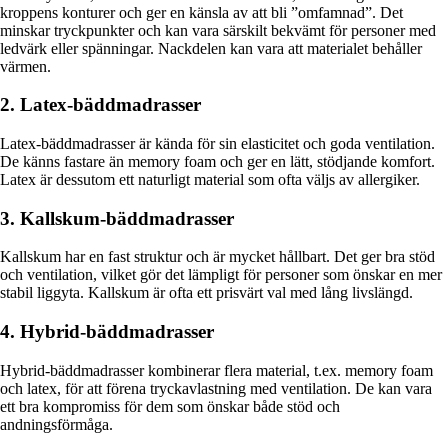
kroppens konturer och ger en känsla av att bli ”omfamnad”. Det
minskar tryckpunkter och kan vara särskilt bekvämt för personer med
ledvärk eller spänningar. Nackdelen kan vara att materialet behåller
värmen.
2. Latex-bäddmadrasser
Latex-bäddmadrasser är kända för sin elasticitet och goda ventilation.
De känns fastare än memory foam och ger en lätt, stödjande komfort.
Latex är dessutom ett naturligt material som ofta väljs av allergiker.
3. Kallskum-bäddmadrasser
Kallskum har en fast struktur och är mycket hållbart. Det ger bra stöd
och ventilation, vilket gör det lämpligt för personer som önskar en mer
stabil liggyta. Kallskum är ofta ett prisvärt val med lång livslängd.
4. Hybrid-bäddmadrasser
Hybrid-bäddmadrasser kombinerar flera material, t.ex. memory foam
och latex, för att förena tryckavlastning med ventilation. De kan vara
ett bra kompromiss för dem som önskar både stöd och
andningsförmåga.