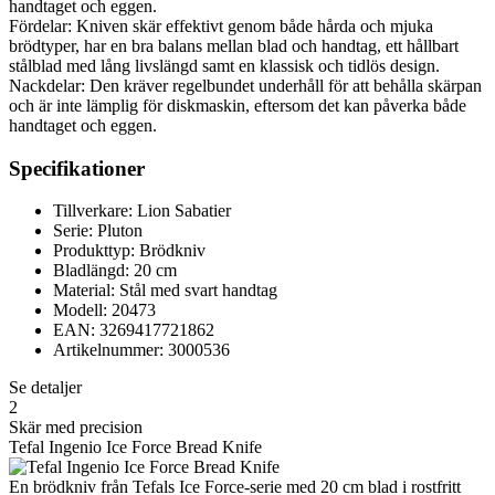
handtaget och eggen.
Fördelar: Kniven skär effektivt genom både hårda och mjuka
brödtyper, har en bra balans mellan blad och handtag, ett hållbart
stålblad med lång livslängd samt en klassisk och tidlös design.
Nackdelar: Den kräver regelbundet underhåll för att behålla skärpan
och är inte lämplig för diskmaskin, eftersom det kan påverka både
handtaget och eggen.
Specifikationer
Tillverkare: Lion Sabatier
Serie: Pluton
Produkttyp: Brödkniv
Bladlängd: 20 cm
Material: Stål med svart handtag
Modell: 20473
EAN: 3269417721862
Artikelnummer: 3000536
Se detaljer
2
Skär med precision
Tefal Ingenio Ice Force Bread Knife
En brödkniv från Tefals Ice Force-serie med 20 cm blad i rostfritt