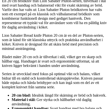
En 20 cm brödkniv från Lion Sabatier Pluton-serien, tillverkad i stål
med svart handtag och balanserad vikt för exakt skärning av bröd.
Varför den har valts ut: Lion Sabatier Pluton brödkniven har valts
som ett exempel på en klassisk och välbalanserad brödkniv som
kombinerar funktionell design med gediget hantverk. Den
representerar ett typiskt val för användare som vill ha en pålitlig kniv
för daglig användning i köket.
Lion Sabatier Bread knife Pluton 20 cm är en del av Pluton-serien,
som är känd för sitt klassiska uttryck och praktiska användbarhet i
köket. Kniven är designad för att skära bröd med precision och
minimal ansträngning.
Bladet mäter 20 cm och är tillverkat i stål, vilket ger en skarp och
hållbar egg. Handtaget är svart och ergonomiskt utformat, så att
kniven ligger bekvämt i handen under användning.
Serien är utvecklad med fokus på optimal vikt och balans, vilket
bidrar till en stabil och kontrollerad skärupplevelse. Kniven passar
både mjuka och hårda brödtyper och kan ingå som en del av ett
komplett knivset från samma serie.
20 cm blad:
Idealisk längd för skärning av bröd och bakverk.
Material i stål:
Ger styrka och hållbarhet vid daglig
användning.
Ergonomiskt handtag:
Svart handtag med bra balans och