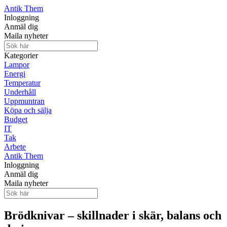
Antik Them
Inloggning
Anmäl dig
Maila nyheter
Kategorier
Lampor
Energi
Temperatur
Underhåll
Uppmuntran
Köpa och sälja
Budget
IT
Tak
Arbete
Antik Them
Inloggning
Anmäl dig
Maila nyheter
Brödknivar – skillnader i skär, balans och