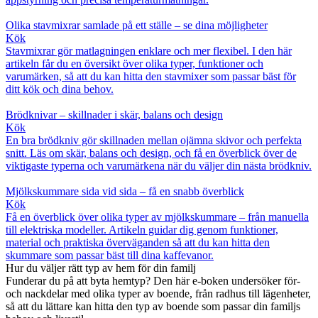
Olika stavmixrar samlade på ett ställe – se dina möjligheter
Kök
Stavmixrar gör matlagningen enklare och mer flexibel. I den här
artikeln får du en översikt över olika typer, funktioner och
varumärken, så att du kan hitta den stavmixer som passar bäst för
ditt kök och dina behov.
Brödknivar – skillnader i skär, balans och design
Kök
En bra brödkniv gör skillnaden mellan ojämna skivor och perfekta
snitt. Läs om skär, balans och design, och få en överblick över de
viktigaste typerna och varumärkena när du väljer din nästa brödkniv.
Mjölkskummare sida vid sida – få en snabb överblick
Kök
Få en överblick över olika typer av mjölkskummare – från manuella
till elektriska modeller. Artikeln guidar dig genom funktioner,
material och praktiska överväganden så att du kan hitta den
skummare som passar bäst till dina kaffevanor.
Hur du väljer rätt typ av hem för din familj
Funderar du på att byta hemtyp? Den här e-boken undersöker för-
och nackdelar med olika typer av boende, från radhus till lägenheter,
så att du lättare kan hitta den typ av boende som passar din familjs