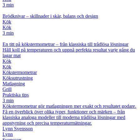
3 min
Brödknivar – skillnader i skär, balans och design
Kök
Kök
3 min
En titt på kökstermometrar – från klassiska till trådlösa lösningar
Håll koll på temperaturen och uppnå perfekta resultat varje gång du
lagar mat
Kök
Kök
Kökstermometrar
Köksutrustning
Matlagning
Grill
Praktiska tips
3 min
Kökstermometrar gör matlagningen mer exakt och resultatet godare.
Få en överblick över olika typer, funktioner och märken – från
klassiska analoga modeller till moderna trådlösa lösningar med
appstyrning och precisa temperaturmätningar.
Lynn Svensson
Lynn
Svensson