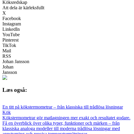
Köksredskap
Att dela är kärleksfullt
X
Facebook
Instagram
LinkedIn
YouTube
Pinterest
TikTok
Mail
RSS
Johan Jansson
Johan
Jansson
Læs også:
En titt på kökstermometrar – från klassiska till trådlösa lösningar
Kök
Kökstermometrar gör matlagningen mer exakt och resultatet godare.
Få en överblick över olika typer, funktioner och märken – från
klassiska analoga modeller till moderna trådlösa lösningar med
appstyrning och precisa temperaturmätningar.