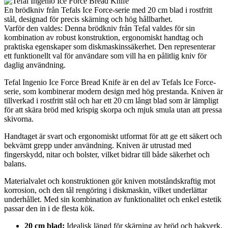
En brödkniv från Tefals Ice Force-serie med 20 cm blad i rostfritt
stål, designad för precis skärning och hög hållbarhet.
Varför den valdes: Denna brödkniv från Tefal valdes för sin
kombination av robust konstruktion, ergonomiskt handtag och
praktiska egenskaper som diskmaskinssäkerhet. Den representerar
ett funktionellt val för användare som vill ha en pålitlig kniv för
daglig användning.
Tefal Ingenio Ice Force Bread Knife är en del av Tefals Ice Force-
serie, som kombinerar modern design med hög prestanda. Kniven är
tillverkad i rostfritt stål och har ett 20 cm långt blad som är lämpligt
för att skära bröd med krispig skorpa och mjuk smula utan att pressa
skivorna.
Handtaget är svart och ergonomiskt utformat för att ge ett säkert och
bekvämt grepp under användning. Kniven är utrustad med
fingerskydd, nitar och bolster, vilket bidrar till både säkerhet och
balans.
Materialvalet och konstruktionen gör kniven motståndskraftig mot
korrosion, och den tål rengöring i diskmaskin, vilket underlättar
underhållet. Med sin kombination av funktionalitet och enkel estetik
passar den in i de flesta kök.
20 cm blad:
Idealisk längd för skärning av bröd och bakverk.