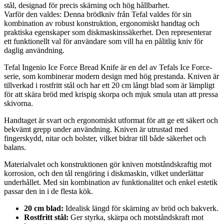
stål, designad för precis skärning och hög hållbarhet.
Varför den valdes: Denna brödkniv från Tefal valdes för sin
kombination av robust konstruktion, ergonomiskt handtag och
praktiska egenskaper som diskmaskinssäkerhet. Den representerar
ett funktionellt val för användare som vill ha en pålitlig kniv för
daglig användning.
Tefal Ingenio Ice Force Bread Knife är en del av Tefals Ice Force-
serie, som kombinerar modern design med hög prestanda. Kniven är
tillverkad i rostfritt stål och har ett 20 cm långt blad som är lämpligt
för att skära bröd med krispig skorpa och mjuk smula utan att pressa
skivorna.
Handtaget är svart och ergonomiskt utformat för att ge ett säkert och
bekvämt grepp under användning. Kniven är utrustad med
fingerskydd, nitar och bolster, vilket bidrar till både säkerhet och
balans.
Materialvalet och konstruktionen gör kniven motståndskraftig mot
korrosion, och den tål rengöring i diskmaskin, vilket underlättar
underhållet. Med sin kombination av funktionalitet och enkel estetik
passar den in i de flesta kök.
20 cm blad:
Idealisk längd för skärning av bröd och bakverk.
Rostfritt stål:
Ger styrka, skärpa och motståndskraft mot