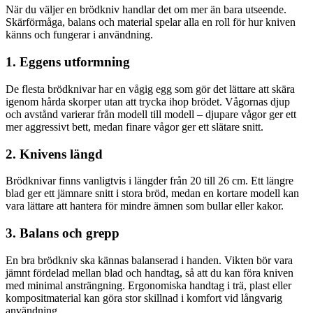
När du väljer en brödkniv handlar det om mer än bara utseende.
Skärförmåga, balans och material spelar alla en roll för hur kniven
känns och fungerar i användning.
1. Eggens utformning
De flesta brödknivar har en vågig egg som gör det lättare att skära
igenom hårda skorper utan att trycka ihop brödet. Vågornas djup
och avstånd varierar från modell till modell – djupare vågor ger ett
mer aggressivt bett, medan finare vågor ger ett slätare snitt.
2. Knivens längd
Brödknivar finns vanligtvis i längder från 20 till 26 cm. Ett längre
blad ger ett jämnare snitt i stora bröd, medan en kortare modell kan
vara lättare att hantera för mindre ämnen som bullar eller kakor.
3. Balans och grepp
En bra brödkniv ska kännas balanserad i handen. Vikten bör vara
jämnt fördelad mellan blad och handtag, så att du kan föra kniven
med minimal ansträngning. Ergonomiska handtag i trä, plast eller
kompositmaterial kan göra stor skillnad i komfort vid långvarig
användning.