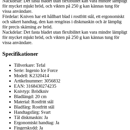
Nackdelar: Det fasta bladet utan flexibilitet kan vara mindre lämpligt
för mycket mjukt bröd, och vikten på 250 g kan kännas tung för
vissa användare.
Fördelar: Kniven har ett hållbart blad i rostfritt stål, ett ergonomiskt
och säkert handtag, den kan rengöras i diskmaskin och är lämplig
för precis skärning av bröd.
Nackdelar: Det fasta bladet utan flexibilitet kan vara mindre lämpligt
för mycket mjukt bröd, och vikten på 250 g kan kännas tung för
vissa användare.
Specifikationer
Tillverkare: Tefal
Serie: Ingenio Ice Force
Modell: K2320414
Artikelnummer: 3056832
EAN: 3168430274235
Knivtyp: Brödkniv
Bladlängd: 20 cm
Material: Rostfritt stål
Bladfärg: Rostfritt stål
Handtagsfärg: Svart
Tål diskmaskin: Ja
Ergonomiskt handtag: Ja
Fingerskydd: Ja