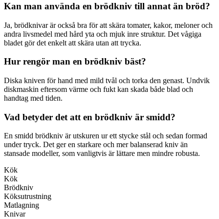
Kan man använda en brödkniv till annat än bröd?
Ja, brödknivar är också bra för att skära tomater, kakor, meloner och
andra livsmedel med hård yta och mjuk inre struktur. Det vågiga
bladet gör det enkelt att skära utan att trycka.
Hur rengör man en brödkniv bäst?
Diska kniven för hand med mild tvål och torka den genast. Undvik
diskmaskin eftersom värme och fukt kan skada både blad och
handtag med tiden.
Vad betyder det att en brödkniv är smidd?
En smidd brödkniv är utskuren ur ett stycke stål och sedan formad
under tryck. Det ger en starkare och mer balanserad kniv än
stansade modeller, som vanligtvis är lättare men mindre robusta.
Kök
Kök
Brödkniv
Köksutrustning
Matlagning
Knivar