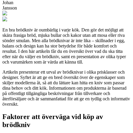
Johan
Jansson
En bra brödkniv är oumbärlig i varje kök. Den gör det möjligt att
skära frasiga bröd, mjuka bullar och kakor utan att mosa eller riva
sönder smulan. Men alla brödknivar är inte lika – skillnader i egg,
balans och design kan ha stor betydelse för både komfort och
resultat. I den här artikeln får du en översikt över vad du ska titta
efter när du väljer en brödkniv, samt en presentation av olika typer
och varumärken som är värda att känna till.
Artikeln presenterar ett urval av brödknivar i olika prisklasser och
designer. Syftet är att ge en bred översikt över de egenskaper som
skiljer modellerna åt, så att du lättare kan hitta en kniv som passar
dina behov och ditt kök. Informationen om produkterna är baserad
på offentligt tillgängliga beskrivningar från tillverkare och
återförsäljare och är sammanfattad för att ge en tydlig och informativ
översikt.
Faktorer att överväga vid köp av
brödkniv