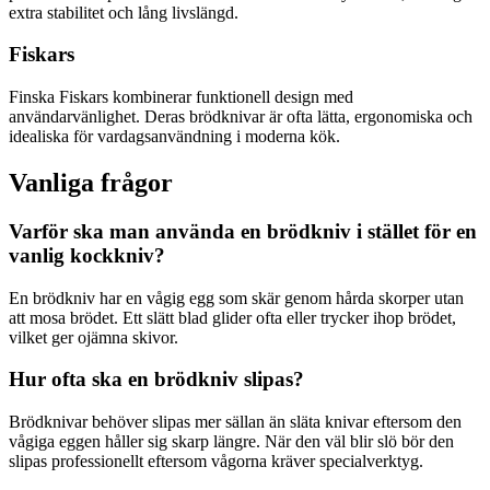
extra stabilitet och lång livslängd.
Fiskars
Finska Fiskars kombinerar funktionell design med
användarvänlighet. Deras brödknivar är ofta lätta, ergonomiska och
idealiska för vardagsanvändning i moderna kök.
Vanliga frågor
Varför ska man använda en brödkniv i stället för en
vanlig kockkniv?
En brödkniv har en vågig egg som skär genom hårda skorper utan
att mosa brödet. Ett slätt blad glider ofta eller trycker ihop brödet,
vilket ger ojämna skivor.
Hur ofta ska en brödkniv slipas?
Brödknivar behöver slipas mer sällan än släta knivar eftersom den
vågiga eggen håller sig skarp längre. När den väl blir slö bör den
slipas professionellt eftersom vågorna kräver specialverktyg.