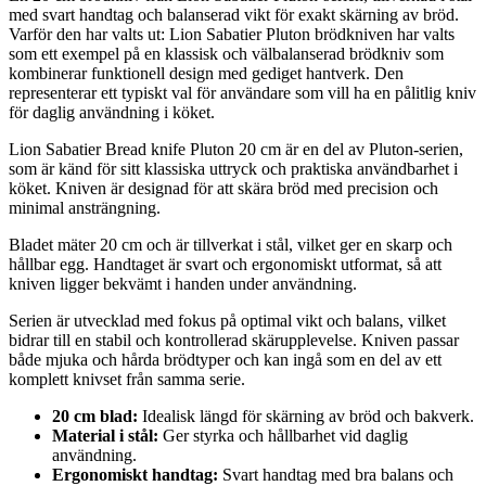
med svart handtag och balanserad vikt för exakt skärning av bröd.
Varför den har valts ut: Lion Sabatier Pluton brödkniven har valts
som ett exempel på en klassisk och välbalanserad brödkniv som
kombinerar funktionell design med gediget hantverk. Den
representerar ett typiskt val för användare som vill ha en pålitlig kniv
för daglig användning i köket.
Lion Sabatier Bread knife Pluton 20 cm är en del av Pluton-serien,
som är känd för sitt klassiska uttryck och praktiska användbarhet i
köket. Kniven är designad för att skära bröd med precision och
minimal ansträngning.
Bladet mäter 20 cm och är tillverkat i stål, vilket ger en skarp och
hållbar egg. Handtaget är svart och ergonomiskt utformat, så att
kniven ligger bekvämt i handen under användning.
Serien är utvecklad med fokus på optimal vikt och balans, vilket
bidrar till en stabil och kontrollerad skärupplevelse. Kniven passar
både mjuka och hårda brödtyper och kan ingå som en del av ett
komplett knivset från samma serie.
20 cm blad:
Idealisk längd för skärning av bröd och bakverk.
Material i stål:
Ger styrka och hållbarhet vid daglig
användning.
Ergonomiskt handtag:
Svart handtag med bra balans och