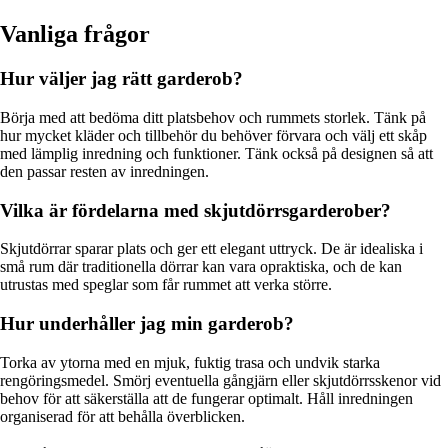
Vanliga frågor
Hur väljer jag rätt garderob?
Börja med att bedöma ditt platsbehov och rummets storlek. Tänk på
hur mycket kläder och tillbehör du behöver förvara och välj ett skåp
med lämplig inredning och funktioner. Tänk också på designen så att
den passar resten av inredningen.
Vilka är fördelarna med skjutdörrsgarderober?
Skjutdörrar sparar plats och ger ett elegant uttryck. De är idealiska i
små rum där traditionella dörrar kan vara opraktiska, och de kan
utrustas med speglar som får rummet att verka större.
Hur underhåller jag min garderob?
Torka av ytorna med en mjuk, fuktig trasa och undvik starka
rengöringsmedel. Smörj eventuella gångjärn eller skjutdörrsskenor vid
behov för att säkerställa att de fungerar optimalt. Håll inredningen
organiserad för att behålla överblicken.