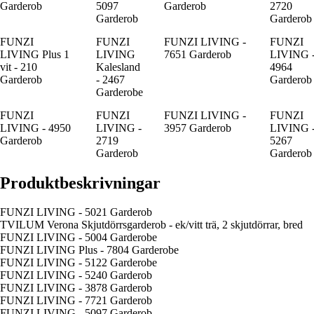
Garderob
5097
Garderob
2720
Garderob
Garderob
FUNZI
FUNZI
FUNZI LIVING -
FUNZI
LIVING Plus 1
LIVING
7651 Garderob
LIVING 
vit - 210
Kalesland
4964
Garderob
- 2467
Garderob
Garderobe
FUNZI
FUNZI
FUNZI LIVING -
FUNZI
LIVING - 4950
LIVING -
3957 Garderob
LIVING 
Garderob
2719
5267
Garderob
Garderob
Produktbeskrivningar
FUNZI LIVING - 5021 Garderob
TVILUM Verona Skjutdörrsgarderob - ek/vitt trä, 2 skjutdörrar, bred
FUNZI LIVING - 5004 Garderobe
FUNZI LIVING Plus - 7804 Garderobe
FUNZI LIVING - 5122 Garderobe
FUNZI LIVING - 5240 Garderob
FUNZI LIVING - 3878 Garderob
FUNZI LIVING - 7721 Garderob
FUNZI LIVING - 5097 Garderob