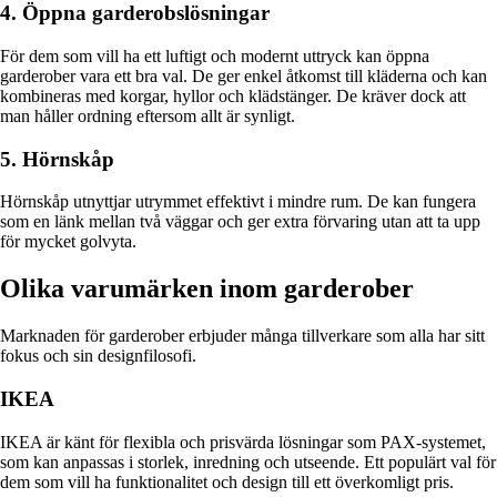
4. Öppna garderobslösningar
För dem som vill ha ett luftigt och modernt uttryck kan öppna
garderober vara ett bra val. De ger enkel åtkomst till kläderna och kan
kombineras med korgar, hyllor och klädstänger. De kräver dock att
man håller ordning eftersom allt är synligt.
5. Hörnskåp
Hörnskåp utnyttjar utrymmet effektivt i mindre rum. De kan fungera
som en länk mellan två väggar och ger extra förvaring utan att ta upp
för mycket golvyta.
Olika varumärken inom garderober
Marknaden för garderober erbjuder många tillverkare som alla har sitt
fokus och sin designfilosofi.
IKEA
IKEA är känt för flexibla och prisvärda lösningar som PAX-systemet,
som kan anpassas i storlek, inredning och utseende. Ett populärt val för
dem som vill ha funktionalitet och design till ett överkomligt pris.