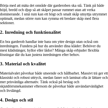
Börja med att mäta det område där garderoben ska stå. Tänk på både
höjd, bredd och djup så att skåpet passar rummet utan att verka
dominerande. I små rum kan ett högt och smalt skåp utnyttja utrymmet
optimalt, medan större rum kan rymma ett bredare skåp med flera
sektioner.
2. Inredning och funktionalitet
En bra garderob handlar inte bara om yttre design utan också om
inredningen. Fundera på hur du använder dina kläder: Behöver du
mest klädstänger, hyllor eller lådor? Många skåp erbjuder flexibla
lösningar där du kan justera inredningen efter behov.
3. Material och kvalitet
Materialvalet påverkar både utseende och hållbarhet. Massivt trä ger ett
klassiskt och robust uttryck, medan faner och laminat ofta är lättare och
mer prisvänliga alternativ. Tänk också på beslag och
skjutdörrsmekanismer eftersom de påverkar både användarvänlighet
och livslängd.
4. Design och stil