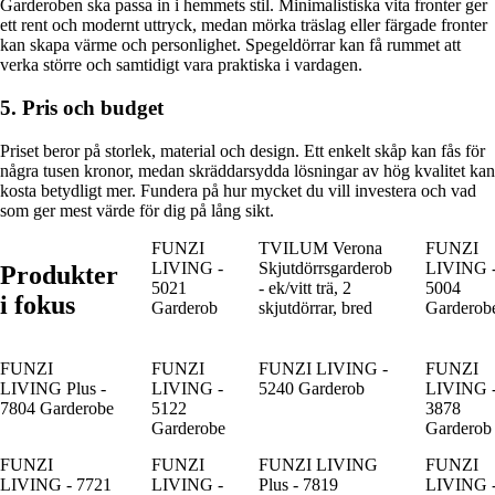
Garderoben ska passa in i hemmets stil. Minimalistiska vita fronter ger
ett rent och modernt uttryck, medan mörka träslag eller färgade fronter
kan skapa värme och personlighet. Spegeldörrar kan få rummet att
verka större och samtidigt vara praktiska i vardagen.
5. Pris och budget
Priset beror på storlek, material och design. Ett enkelt skåp kan fås för
några tusen kronor, medan skräddarsydda lösningar av hög kvalitet kan
kosta betydligt mer. Fundera på hur mycket du vill investera och vad
som ger mest värde för dig på lång sikt.
FUNZI
TVILUM Verona
FUNZI
LIVING -
Skjutdörrsgarderob
LIVING 
Produkter
5021
- ek/vitt trä, 2
5004
i fokus
Garderob
skjutdörrar, bred
Garderob
FUNZI
FUNZI
FUNZI LIVING -
FUNZI
LIVING Plus -
LIVING -
5240 Garderob
LIVING 
7804 Garderobe
5122
3878
Garderobe
Garderob
FUNZI
FUNZI
FUNZI LIVING
FUNZI
LIVING - 7721
LIVING -
Plus - 7819
LIVING 