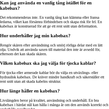
Kan jag använda en vanlig tång istället för en
kabelsax?
Det rekommenderas inte. En vanlig tång kan klämma eller fransa
ledarna, vilket kan försämra förbindelsen och skapa risk för fel. En
kabelsax är konstruerad för att ge ett rent snitt utan deformation.
Hur underhåller jag min kabelsax?
Rengör skären efter användning och smörj rörliga delar med en lätt
olja. Undvik att använda saxen till material den inte är avsedd för,
eftersom det kan skada skären.
Vilken kabelsax ska jag välja för tjocka kablar?
För tjocka eller armerade kablar bör du välja en utväxlings- eller
hydraulisk kabelsax. De kräver mindre handkraft och säkerställer ett
rent snitt utan att skada kabelns struktur.
Hur länge håller en kabelsax?
Livslängden beror på kvalitet, användning och underhåll. En bra
kabelsax i härdat stål kan hålla i många år om den används korrekt och