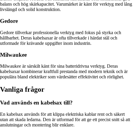
balans och hög skärkapacitet. Varumärket är känt för verktyg med lång
livslängd och solid konstruktion.
Gedore
Gedore tillverkar professionella verktyg med fokus på styrka och
hållbarhet. Deras kabelsaxar är ofta tillverkade i härdat stål och
utformade för krävande uppgifter inom industrin.
Milwaukee
Milwaukee är särskilt känt för sina batteridrivna verktyg. Deras
kabelsaxar kombinerar kraftfull prestanda med modern teknik och är
populära bland elektriker som värdesätter effektivitet och rörlighet.
Vanliga frågor
Vad används en kabelsax till?
En kabelsax används för att klippa elektriska kablar rent och säkert
utan att skada ledarna. Den är utformad för att ge ett precist snitt så att
anslutningar och montering blir enklare.