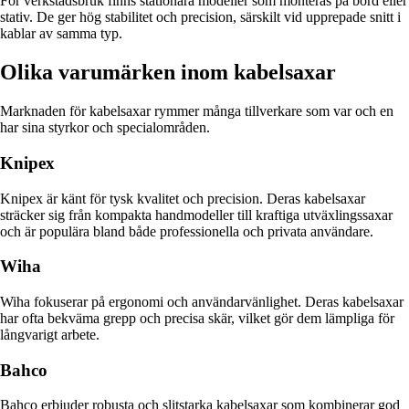
För verkstadsbruk finns stationära modeller som monteras på bord eller
stativ. De ger hög stabilitet och precision, särskilt vid upprepade snitt i
kablar av samma typ.
Olika varumärken inom kabelsaxar
Marknaden för kabelsaxar rymmer många tillverkare som var och en
har sina styrkor och specialområden.
Knipex
Knipex är känt för tysk kvalitet och precision. Deras kabelsaxar
sträcker sig från kompakta handmodeller till kraftiga utväxlingssaxar
och är populära bland både professionella och privata användare.
Wiha
Wiha fokuserar på ergonomi och användarvänlighet. Deras kabelsaxar
har ofta bekväma grepp och precisa skär, vilket gör dem lämpliga för
långvarigt arbete.
Bahco
Bahco erbjuder robusta och slitstarka kabelsaxar som kombinerar god