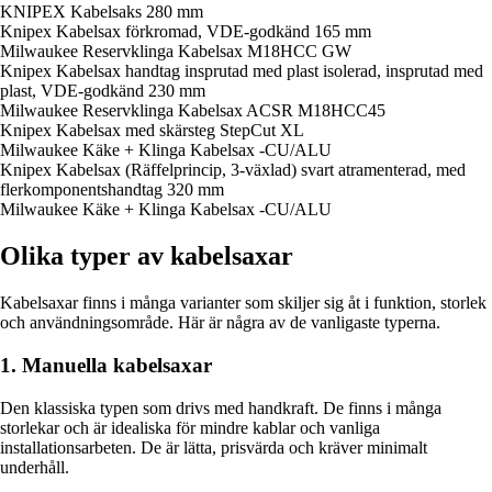
KNIPEX Kabelsaks 280 mm
Knipex Kabelsax förkromad, VDE-godkänd 165 mm
Milwaukee Reservklinga Kabelsax M18HCC GW
Knipex Kabelsax handtag insprutad med plast isolerad, insprutad med
plast, VDE-godkänd 230 mm
Milwaukee Reservklinga Kabelsax ACSR M18HCC45
Knipex Kabelsax med skärsteg StepCut XL
Milwaukee Käke + Klinga Kabelsax -CU/ALU
Knipex Kabelsax (Räffelprincip, 3-växlad) svart atramenterad, med
flerkomponentshandtag 320 mm
Milwaukee Käke + Klinga Kabelsax -CU/ALU
Olika typer av kabelsaxar
Kabelsaxar finns i många varianter som skiljer sig åt i funktion, storlek
och användningsområde. Här är några av de vanligaste typerna.
1. Manuella kabelsaxar
Den klassiska typen som drivs med handkraft. De finns i många
storlekar och är idealiska för mindre kablar och vanliga
installationsarbeten. De är lätta, prisvärda och kräver minimalt
underhåll.