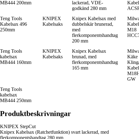
MB444 200mm
lackerad, VDE-
Kabel
godkänd 280 mm
ACS
Teng Tools
KNIPEX
Knipex Kabelsax med
Milw
Kabelsax 496
Kabelsaks
dubbelskär brunerad,
Kabel
250mm
med
M18
flerkomponentshandtag
HCC7
200 mm
Teng Tools
KNIPEX
Knipex Kabelsax
Milw
kabelsax
Kabelsaks
brunad, med
Käke
MB444 160mm
flerkomponentshandtag
Kling
165 mm
Kabel
M18
GW
Teng Tools
kabelsax
MB444 250mm
Produktbeskrivningar
KNIPEX StepCut
Knipex Kabelsax (Ratchetfunktion) svart lackerad, med
flerkomponentshandtag 280 mm