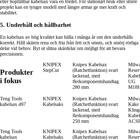
eller hopfällbar kabelsax vara en fördel. För stationärt bruk eller större
projekt kan en tyngre modell med längre armar ge mer kraft och
stabilitet.
5. Underhåll och hållbarhet
En kabelsax av hög kvalitet kan hålla i många år om den underhålls
korrekt. Håll skären rena och fria från fett och smuts, och smörj rörliga
delar vid behov. Byt ut slitna skärdelar om möjligt för att bevara
precisionen.
KNIPEX
Knipex Kabelsax
Milw
StepCut
(Ratchetfunktion) svart
Reser
Produkter
lackerad, med
Kabel
i fokus
flerkomponentshandtag
UG
280 mm
M18
Teng Tools
KNIPEX
Knipex Kabelsax
Milw
kabelsax 497
Kabelsaks
(Ratchetfunktion) svart
Käke
lackerad, med
Kling
flerkomponentshandtag
Kabel
250 mm
ACS
Teng Tools
KNIPEX
Knipex Kabelsax
Milw
kabelsax
Kabelsaks
(Ratchetfunktion) svart
Reser