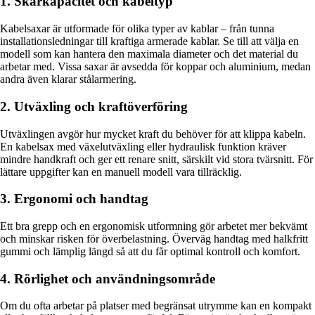
1. Skärkapacitet och kabeltyp
Kabelsaxar är utformade för olika typer av kablar – från tunna
installationsledningar till kraftiga armerade kablar. Se till att välja en
modell som kan hantera den maximala diameter och det material du
arbetar med. Vissa saxar är avsedda för koppar och aluminium, medan
andra även klarar stålarmering.
2. Utväxling och kraftöverföring
Utväxlingen avgör hur mycket kraft du behöver för att klippa kabeln.
En kabelsax med växelutväxling eller hydraulisk funktion kräver
mindre handkraft och ger ett renare snitt, särskilt vid stora tvärsnitt. För
lättare uppgifter kan en manuell modell vara tillräcklig.
3. Ergonomi och handtag
Ett bra grepp och en ergonomisk utformning gör arbetet mer bekvämt
och minskar risken för överbelastning. Överväg handtag med halkfritt
gummi och lämplig längd så att du får optimal kontroll och komfort.
4. Rörlighet och användningsområde
Om du ofta arbetar på platser med begränsat utrymme kan en kompakt