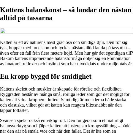
Kattens balanskonst – så landar den nästan
alltid på tassarna
Katten är ett av naturens mest graciösa och smidiga djur. Den rör sig
tyst, hoppar med precision och lyckas nästan alltid landa på tassarna –
även efter ett fall från flera meters höjd. Men hur går det egentligen till?
Bakom kattens imponerande balansförmåga döljer sig en kombination
av anatomi, reflexer och instinkt som har utvecklats under miljontals år.
En kropp byggd för smidighet
Kattens skelett och muskler är skapade för rörelse och flexibilitet.
Ryggraden består av många små, rörliga leder som gör det möjligt för
katten att vrida kroppen i luften. Samtidigt är musklerna både starka
och elastiska, vilket gör att katten kan reagera blixtsnabbt när den
tappar fotfästet.
Svansen spelar också en viktig roll. Den fungerar som ett naturligt
balansverktyg som hjälper katten att justera sin kroppsställning – både
när den går på smala ytor och när den faller. Det är lite som en