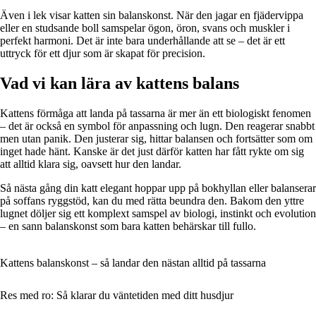
Även i lek visar katten sin balanskonst. När den jagar en fjädervippa
eller en studsande boll samspelar ögon, öron, svans och muskler i
perfekt harmoni. Det är inte bara underhållande att se – det är ett
uttryck för ett djur som är skapat för precision.
Vad vi kan lära av kattens balans
Kattens förmåga att landa på tassarna är mer än ett biologiskt fenomen
– det är också en symbol för anpassning och lugn. Den reagerar snabbt
men utan panik. Den justerar sig, hittar balansen och fortsätter som om
inget hade hänt. Kanske är det just därför katten har fått rykte om sig
att alltid klara sig, oavsett hur den landar.
Så nästa gång din katt elegant hoppar upp på bokhyllan eller balanserar
på soffans ryggstöd, kan du med rätta beundra den. Bakom den yttre
lugnet döljer sig ett komplext samspel av biologi, instinkt och evolution
– en sann balanskonst som bara katten behärskar till fullo.
Kattens balanskonst – så landar den nästan alltid på tassarna
Res med ro: Så klarar du väntetiden med ditt husdjur