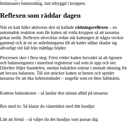
lindansares balansstång, fast inbyggd i kroppen.
Reflexen som räddar dagen
När en katt faller aktiveras den så kallade
rättningsreflexen
– en
automatisk reaktion som får katten att vrida kroppen så att tassarna
pekar nedåt. Reflexen utvecklas redan när kattungen är några veckor
gammal och är en av anledningarna till att katter sällan skadar sig
allvarligt vid fall från måttliga höjder.
Processen sker i flera steg: Först vrider katten huvudet så att ögonen
och balansorganen i innerörat registrerar vad som är upp och ner.
Därefter följer framdelen, medan bakdelen roterar i motsatt riktning för
att bevara balansen. Till sist sträcker katten ut benen och sprider
tassarna för att öka luftmotståndet – ungefär som en liten fallskärm.
Kattens balanskonst – så landar den nästan alltid på tassarna
Res med ro: Så klarar du väntetiden med ditt husdjur
Lätt att förstå – så väljer du det husdjur som passar dig