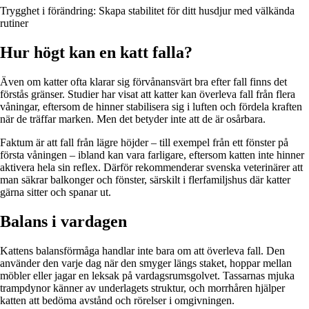
Trygghet i förändring: Skapa stabilitet för ditt husdjur med välkända
rutiner
Hur högt kan en katt falla?
Även om katter ofta klarar sig förvånansvärt bra efter fall finns det
förstås gränser. Studier har visat att katter kan överleva fall från flera
våningar, eftersom de hinner stabilisera sig i luften och fördela kraften
när de träffar marken. Men det betyder inte att de är osårbara.
Faktum är att fall från lägre höjder – till exempel från ett fönster på
första våningen – ibland kan vara farligare, eftersom katten inte hinner
aktivera hela sin reflex. Därför rekommenderar svenska veterinärer att
man säkrar balkonger och fönster, särskilt i flerfamiljshus där katter
gärna sitter och spanar ut.
Balans i vardagen
Kattens balansförmåga handlar inte bara om att överleva fall. Den
använder den varje dag när den smyger längs staket, hoppar mellan
möbler eller jagar en leksak på vardagsrumsgolvet. Tassarnas mjuka
trampdynor känner av underlagets struktur, och morrhåren hjälper
katten att bedöma avstånd och rörelser i omgivningen.