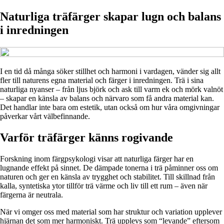
Naturliga träfärger skapar lugn och balans
i inredningen
I en tid då många söker stillhet och harmoni i vardagen, vänder sig allt
fler till naturens egna material och färger i inredningen. Trä i sina
naturliga nyanser – från ljus björk och ask till varm ek och mörk valnöt
– skapar en känsla av balans och närvaro som få andra material kan.
Det handlar inte bara om estetik, utan också om hur våra omgivningar
påverkar vårt välbefinnande.
Varför träfärger känns rogivande
Forskning inom färgpsykologi visar att naturliga färger har en
lugnande effekt på sinnet. De dämpade tonerna i trä påminner oss om
naturen och ger en känsla av trygghet och stabilitet. Till skillnad från
kalla, syntetiska ytor tillför trä värme och liv till ett rum – även när
färgerna är neutrala.
När vi omger oss med material som har struktur och variation upplever
hjärnan det som mer harmoniskt. Trä upplevs som “levande” eftersom