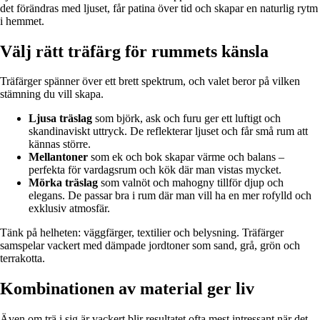
det förändras med ljuset, får patina över tid och skapar en naturlig rytm
i hemmet.
Välj rätt träfärg för rummets känsla
Träfärger spänner över ett brett spektrum, och valet beror på vilken
stämning du vill skapa.
Ljusa träslag
som björk, ask och furu ger ett luftigt och
skandinaviskt uttryck. De reflekterar ljuset och får små rum att
kännas större.
Mellantoner
som ek och bok skapar värme och balans –
perfekta för vardagsrum och kök där man vistas mycket.
Mörka träslag
som valnöt och mahogny tillför djup och
elegans. De passar bra i rum där man vill ha en mer rofylld och
exklusiv atmosfär.
Tänk på helheten: väggfärger, textilier och belysning. Träfärger
samspelar vackert med dämpade jordtoner som sand, grå, grön och
terrakotta.
Kombinationen av material ger liv
Även om trä i sig är vackert blir resultatet ofta mest intressant när det