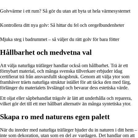
Golvvärme i ett rum? Så gör du utan att byta ut hela värmesystemet
Kontrollera ditt nya golv: Så hittar du fel och oregelbundenheter
Mjuka steg i badrummet – så väljer du rätt golv för bara fötter
Hållbarhet och medvetna val
Att välja naturliga träfärger handlar också om hållbarhet. Trä är ett
förnybart material, och många svenska tillverkare erbjuder idag
certifierat trä från ansvarsfullt skogsbruk. Genom att välja ytor som
framhäver träets naturliga struktur istället för att täcka den med färg,
förlänger du materialets livslängd och bevarar dess estetiska värde.
Ett oljat eller såpbehandlat trägolv är lätt att underhålla och reparera,
vilket gör det till ett mer hållbart alternativ än många syntetiska ytor.
Skapa ro med naturens egen palett
När du inreder med naturliga träfärger bjuder du in naturen i ditt hem –
inte som dekoration, utan som en del av vardagen. Det handlar om att