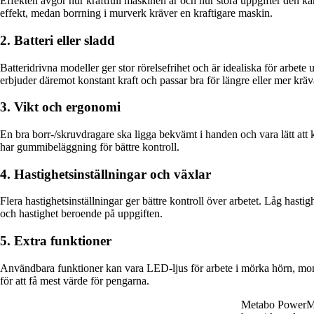
Effekten avgör hur kraftfull maskinen är och hur stora uppgifter den k
effekt, medan borrning i murverk kräver en kraftigare maskin.
2. Batteri eller sladd
Batteridrivna modeller ger stor rörelsefrihet och är idealiska för arbete
erbjuder däremot konstant kraft och passar bra för längre eller mer kräv
3. Vikt och ergonomi
En bra borr-/skruvdragare ska ligga bekvämt i handen och vara lätt at
har gummibeläggning för bättre kontroll.
4. Hastighetsinställningar och växlar
Flera hastighetsinställningar ger bättre kontroll över arbetet. Låg hasti
och hastighet beroende på uppgiften.
5. Extra funktioner
Användbara funktioner kan vara LED-ljus för arbete i mörka hörn, momen
för att få mest värde för pengarna.
Metabo PowerM