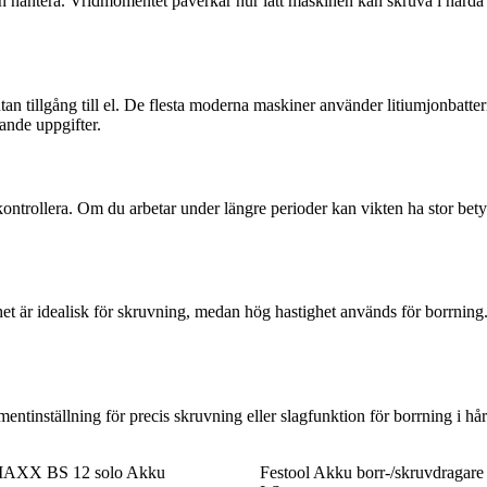
an hantera. Vridmomentet påverkar hur lätt maskinen kan skruva i hårda 
 utan tillgång till el. De flesta moderna maskiner använder litiumjonbatt
ande uppgifter.
t kontrollera. Om du arbetar under längre perioder kan vikten ha stor 
ghet är idealisk för skruvning, medan hög hastighet används för borrning.
tinställning för precis skruvning eller slagfunktion för borrning i hå
AXX BS 12 solo Akku
Festool Akku borr-/skruvdragar