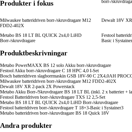
borr-/skruvdraga
Produkter i fokus
Milwaukee batteridriven borr-/skruvdragare M12
Dewalt 18V XR 
FDD2-402X
Metabo BS 18 LT BL QUICK 2x4,0 LiHD
Festool batterid
Borr-/skruvdragare
Basic i Systaine
Produktbeskrivningar
Metabo PowerMAXX BS 12 solo Akku borr-/skruvdragare
Festool Akku borr-/skruvdragare C 18 HPC 4,0 I-Set
Bosch batteridriven slagborrmaskin GSB 18V-90 C 2X4,0AH 
Milwaukee batteridriven borr-/skruvdragare M12 FDD2-402X
Dewalt 18V XR 2-pack 2X Powerstack
Metabo Akku Borr-/Skruvdragare BS 18 LT BL (inkl. 2 x batterier + l
Festool Batteridriven borr-/skruvdragare TXS 12 2,5-Set
Metabo BS 18 LT BL QUICK 2x4,0 LiHD Borr-/skruvdragare
Festool batteridriven borr-/skruvdragare T 18+3-Basic i Systainer3
Metabo batteridriven borr-/skruvdragare BS 18 Quick 18V
Andra produkter