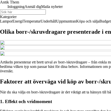
Antik Them
Inloggning
Anmäl dig
Maila nyheter
Kategorier
Lampor
Energi
Temperatur
Underhåll
Uppmuntran
Köpa och sälja
Budget
Olika borr-/skruvdragare presenterade i en
Artikeln presenterar ett brett urval av borr-/skruvdragare – från enkla mo
bedöma vilken typ som passar bäst för dina behov. Informationen om produ
översikt.
Faktorer att överväga vid köp av borr-/sk
När du ska välja en borr-/skruvdragare är det viktigt att ta hänsyn till
1. Effekt och vridmoment