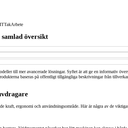
IT
Tak
Arbete
 samlad översikt
deller till mer avancerade lösningar. Syftet är att ge en informativ övers
kterna baseras på offentligt tillgängliga beskrivningar från tillverkare
ruvdragare
 både kraft, ergonomi och användningsområde. Här är några av de viktigas