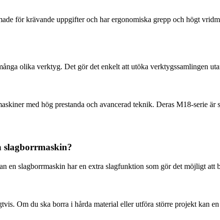
rmade för krävande uppgifter och har ergonomiska grepp och högt vridm
 många olika verktyg. Det gör det enkelt att utöka verktygssamlingen utan 
maskiner med hög prestanda och avancerad teknik. Deras M18-serie är särs
en slagborrmaskin?
 en slagborrmaskin har en extra slagfunktion som gör det möjligt att b
vis. Om du ska borra i hårda material eller utföra större projekt kan e