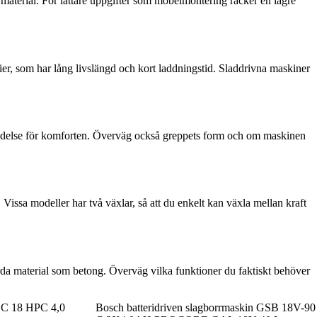
material. För lättare uppgifter som möbelmontering räcker en lägre
erier, som har lång livslängd och kort laddningstid. Sladdrivna maskiner
betydelse för komforten. Överväg också greppets form och om maskinen
 Vissa modeller har två växlar, så att du enkelt kan växla mellan kraft
rda material som betong. Överväg vilka funktioner du faktiskt behöver
e C 18 HPC 4,0
Bosch batteridriven slagborrmaskin GSB 18V-90