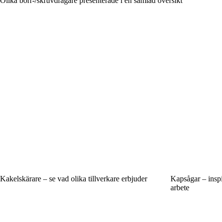
Olika borr-/skruvdragare presenterade i en samlad översikt
Kakelskärare – se vad olika tillverkare erbjuder
Kapsågar – inspir
arbete