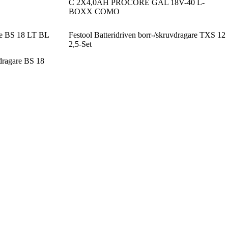
C 2X4,0AH PROCORE GAL 18V-40 L-
BOXX COMO
re BS 18 LT BL
Festool Batteridriven borr-/skruvdragare TXS 12
2,5-Set
vdragare BS 18