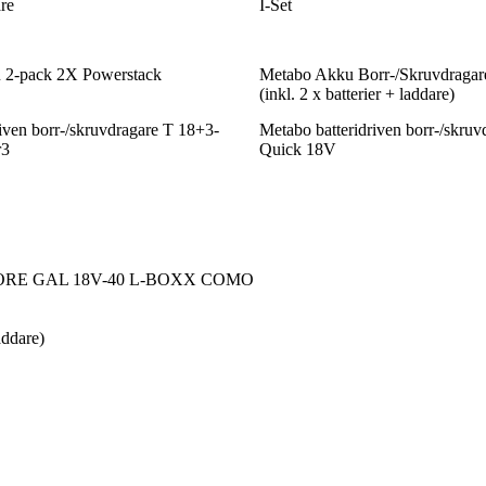
re
I-Set
2-pack 2X Powerstack
Metabo Akku Borr-/Skruvdraga
(inkl. 2 x batterier + laddare)
riven borr-/skruvdragare T 18+3-
Metabo batteridriven borr-/skru
r3
Quick 18V
PROCORE GAL 18V-40 L-BOXX COMO
addare)