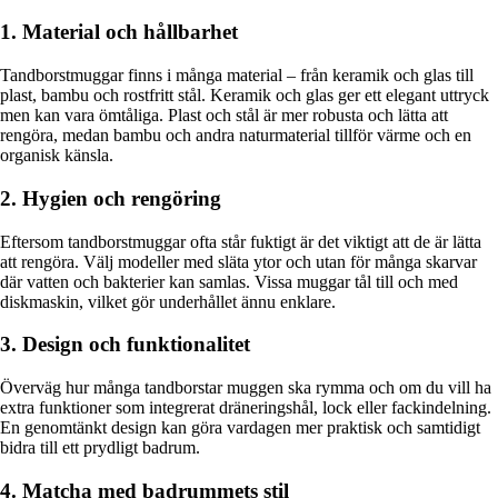
1. Material och hållbarhet
Tandborstmuggar finns i många material – från keramik och glas till
plast, bambu och rostfritt stål. Keramik och glas ger ett elegant uttryck
men kan vara ömtåliga. Plast och stål är mer robusta och lätta att
rengöra, medan bambu och andra naturmaterial tillför värme och en
organisk känsla.
2. Hygien och rengöring
Eftersom tandborstmuggar ofta står fuktigt är det viktigt att de är lätta
att rengöra. Välj modeller med släta ytor och utan för många skarvar
där vatten och bakterier kan samlas. Vissa muggar tål till och med
diskmaskin, vilket gör underhållet ännu enklare.
3. Design och funktionalitet
Överväg hur många tandborstar muggen ska rymma och om du vill ha
extra funktioner som integrerat dräneringshål, lock eller fackindelning.
En genomtänkt design kan göra vardagen mer praktisk och samtidigt
bidra till ett prydligt badrum.
4. Matcha med badrummets stil