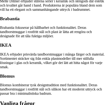
Mette Ditmer erbjuder stilrena serier i keramik och stengods där estetik
och kvalitet går hand i hand. Produkterna är populära bland dem som
vill ha ett elegant och sammanhängande uttryck i badrummet.
Brabantia
Brabantia fokuserar på hållbarhet och funktionalitet. Deras
tandborstmuggar i rostfritt stål och plast är lätta att rengöra och
designade för att tåla fuktiga miljöer.
IKEA
IKEA erbjuder prisvärda tandborstmuggar i många färger och material.
Sortimentet sträcker sig från enkla plastmodeller till mer stilfulla
lösningar i glas och keramik, vilket gör det lätt att hitta något för varje
smak.
Blomus
Blomus kombinerar tysk designtradition med funktionalitet. Deras
tandborstmuggar i rostfritt stål och silikon har ett modernt uttryck och
passar bra i minimalistiska badrum.
Vanliga frågor