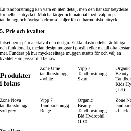
En tandborstmugg kan vara en liten detalj, men den har stor betydelse
för helhetsintrycket. Matcha färger och material med tvålpump,
tandmugg och övriga badrumsdetaljer för ett harmoniskt uttryck.
5. Pris och kvalitet
Priset beror på materialval och design. Enkla plastmodeller är billiga
och funktionella, medan designmuggar i porslin eller metall ofta kostar
mer. Fundera på hur mycket slitage muggen utsätts för och välj en
kvalitet som passar ditt behov.
Zone Ume
Vipp 7
Organic
tandborstmugg
Tandborstmugg
Beauty
Produkter
- white
Svart
Tandbo
i fokus
Kids Hy
(1 st)
Zone Nova
Vipp 7
Organic
Zone N
tandborstmugg -
Tandborstmugg
Beauty
tandbor
soft grey
Beige
Tandborstmugg
- black
Blå Hydrophil
(1 st)
Zone Ume