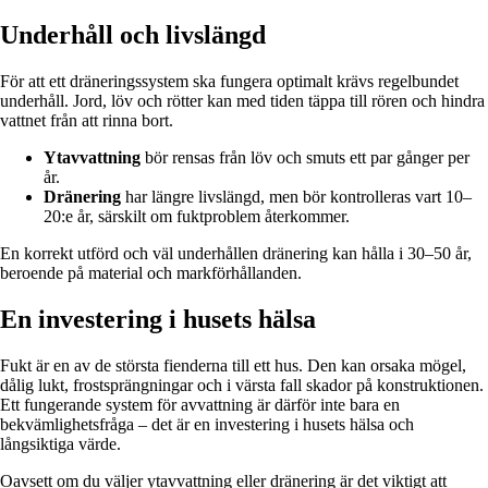
Underhåll och livslängd
För att ett dräneringssystem ska fungera optimalt krävs regelbundet
underhåll. Jord, löv och rötter kan med tiden täppa till rören och hindra
vattnet från att rinna bort.
Ytavvattning
bör rensas från löv och smuts ett par gånger per
år.
Dränering
har längre livslängd, men bör kontrolleras vart 10–
20:e år, särskilt om fuktproblem återkommer.
En korrekt utförd och väl underhållen dränering kan hålla i 30–50 år,
beroende på material och markförhållanden.
En investering i husets hälsa
Fukt är en av de största fienderna till ett hus. Den kan orsaka mögel,
dålig lukt, frostsprängningar och i värsta fall skador på konstruktionen.
Ett fungerande system för avvattning är därför inte bara en
bekvämlighetsfråga – det är en investering i husets hälsa och
långsiktiga värde.
Oavsett om du väljer ytavvattning eller dränering är det viktigt att