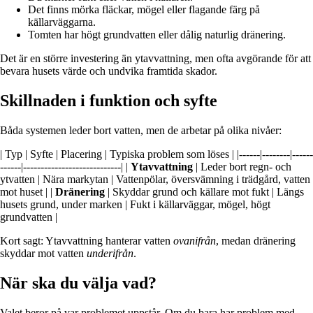
Det finns mörka fläckar, mögel eller flagande färg på
källarväggarna.
Tomten har högt grundvatten eller dålig naturlig dränering.
Det är en större investering än ytavvattning, men ofta avgörande för att
bevara husets värde och undvika framtida skador.
Skillnaden i funktion och syfte
Båda systemen leder bort vatten, men de arbetar på olika nivåer:
| Typ | Syfte | Placering | Typiska problem som löses | |------|--------|------
------|----------------------------| |
Ytavvattning
| Leder bort regn- och
ytvatten | Nära markytan | Vattenpölar, översvämning i trädgård, vatten
mot huset | |
Dränering
| Skyddar grund och källare mot fukt | Längs
husets grund, under marken | Fukt i källarväggar, mögel, högt
grundvatten |
Kort sagt: Ytavvattning hanterar vatten
ovanifrån
, medan dränering
skyddar mot vatten
underifrån
.
När ska du välja vad?
Valet beror på var problemet uppstår. Om du bara har problem med