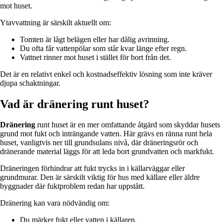
mot huset.
Ytavvattning är särskilt aktuellt om:
Tomten är lågt belägen eller har dålig avrinning.
Du ofta får vattenpölar som står kvar länge efter regn.
Vattnet rinner mot huset i stället för bort från det.
Det är en relativt enkel och kostnadseffektiv lösning som inte kräver
djupa schaktningar.
Vad är dränering runt huset?
Dränering
runt huset är en mer omfattande åtgärd som skyddar husets
grund mot fukt och inträngande vatten. Här grävs en ränna runt hela
huset, vanligtvis ner till grundsulans nivå, där dräneringsrör och
dränerande material läggs för att leda bort grundvatten och markfukt.
Dräneringen förhindrar att fukt trycks in i källarväggar eller
grundmurar. Den är särskilt viktig för hus med källare eller äldre
byggnader där fuktproblem redan har uppstått.
Dränering kan vara nödvändig om:
Du märker fukt eller vatten i källaren.