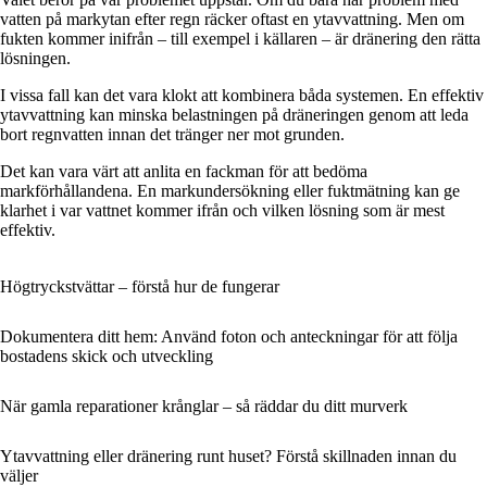
vatten på markytan efter regn räcker oftast en ytavvattning. Men om
fukten kommer inifrån – till exempel i källaren – är dränering den rätta
lösningen.
I vissa fall kan det vara klokt att kombinera båda systemen. En effektiv
ytavvattning kan minska belastningen på dräneringen genom att leda
bort regnvatten innan det tränger ner mot grunden.
Det kan vara värt att anlita en fackman för att bedöma
markförhållandena. En markundersökning eller fuktmätning kan ge
klarhet i var vattnet kommer ifrån och vilken lösning som är mest
effektiv.
Högtryckstvättar – förstå hur de fungerar
Dokumentera ditt hem: Använd foton och anteckningar för att följa
bostadens skick och utveckling
När gamla reparationer krånglar – så räddar du ditt murverk
Ytavvattning eller dränering runt huset? Förstå skillnaden innan du
väljer