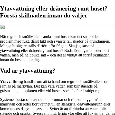
Ytavvattning eller dränering runt huset?
Förstå skillnaden innan du väljer
När regn och smältvatten samlas runt huset kan det snabbt leda till
problem med fukt, dålig lukt och i värsta fall skador på grundmuren.
Många husägare ställs därför inför frågan: Ska jag satsa på
ytavvattning eller dränering runt huset? Båda lösningarna leder bort
vatten, men på helt olika sätt – och det är viktigt att förstå skillnaden
innan du bestämmer dig.
Vad är ytavvattning?
Ytavvattning
handlar om att ta hand om regn- och smältvatten som
samlas på markytan. Det kan vara vatten som blir stående på
gräsmattan, i uppfarten eller vid husets sockel efter kraftigt regn.
Systemet består ofta av rännor, brunnar och rör som ligger nära
markytan och leder bort vattnet till en stenkista, dagvattenbrunn eller
kommunens dagvattensystem. Syftet är att förhindra att vatten blir
stående och orsakar översvämning, leriga ytor eller att fukten tränger in