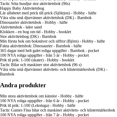
Tactic Söta husdjur stor aktivitetsbok (96s)
Happy Baby Aktivitetsbog
Lär alfabetet med prick till prick (Sjölejon) - Hobby - häfte
Våra söta små djurvänner aktivitetsbok (DK) - Barnbok
Dinosaurier aktivitetsbok - Hobby - häfte
Aktivitetsbok - lalee sand
Klokken - en bog om tid - Hobby - booklet
Stor aktivitetsbog (DK) - Barnbok
Min första bok om bokstäver och siffror (Björn) - Hobby - häfte
Fakta aktivitetsbok: Dinosaurier - Barnbok - häfte
365 dagar med helt galet roliga uppgifter - Barnbok - pocket
100 NYA roliga uppgifter - från 5 år - Hobby - pocket
Prik til prik: 1-100 (skater) - Hobby - booklet
Tactic Bilar och maskiner stor aktivitetsbok (96 s)
Våra söta små djurvänner aktivitets- och klistermärkesbok (DK) -
Barnbok
Andra produkter
Min stora aktivitetsbok om känslor - Hobby - häfte
100 NYA roliga uppgifter - från 6 år - Hobby - pocket
Prik til prik: 1-100 (Lekstuga) - Hobby - häfte
Tactic Games Fina bilar och maskiner aktivitets- och klistermärkesbok
100 NYA roliga uppgifter - från 7 år - Hobby - pocket