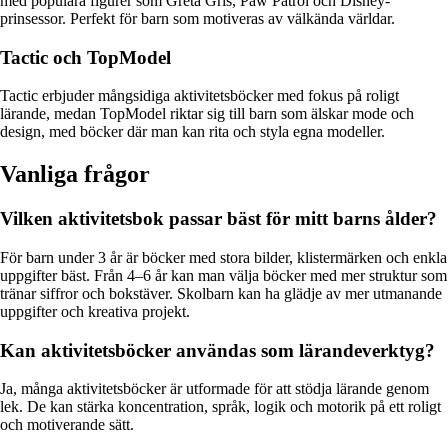
med populära figurer som Greta Gris, Paw Patrol och Disney-
prinsessor. Perfekt för barn som motiveras av välkända världar.
Tactic och TopModel
Tactic erbjuder mångsidiga aktivitetsböcker med fokus på roligt
lärande, medan TopModel riktar sig till barn som älskar mode och
design, med böcker där man kan rita och styla egna modeller.
Vanliga frågor
Vilken aktivitetsbok passar bäst för mitt barns ålder?
För barn under 3 år är böcker med stora bilder, klistermärken och enkla
uppgifter bäst. Från 4–6 år kan man välja böcker med mer struktur som
tränar siffror och bokstäver. Skolbarn kan ha glädje av mer utmanande
uppgifter och kreativa projekt.
Kan aktivitetsböcker användas som lärandeverktyg?
Ja, många aktivitetsböcker är utformade för att stödja lärande genom
lek. De kan stärka koncentration, språk, logik och motorik på ett roligt
och motiverande sätt.