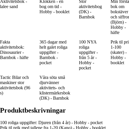
Aktivitetsbok -
Klokken - en
Stor
Min först
lalee sand
bog om tid -
aktivitetsbog
bok om
Hobby - booklet
(DK) -
bokstäver
Barnbok
och siffro
(Björn) -
Hobby -
häfte
Fakta
365 dagar med
100 NYA
Prik til pr
aktivitetsbok:
helt galet roliga
roliga
1-100
Dinosaurier -
uppgifter -
uppgifter -
(skater) -
Barnbok - häfte
Barnbok -
från 5 år -
Hobby -
pocket
Hobby -
booklet
pocket
Tactic Bilar och
Våra söta små
maskiner stor
djurvänner
aktivitetsbok (96
aktivitets- och
s)
klistermärkesbok
(DK) - Barnbok
Produktbeskrivningar
100 roliga uppgifter: Djuren (från 4 år) - Hobby - pocket
Prik til prik med tallene fra 1-20 (Kano) - Hobby - booklet