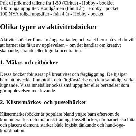
Prik til prik med tallene fra 1-50 (Cirkus) - Hobby - booklet
100 roliga uppgifter: Bondgården (från 4 år) - Hobby - pocket
100 NYA roliga uppgifter - från 4 år - Hobby - pocket
Olika typer av aktivitetsböcker
Aktivitetsböcker finns i många varianter, och valet beror på vad du vill
att barnet ska få ut av upplevelsen – om det handlar om kreativt
skapande, lärande eller lugn koncentration.
1. Målar- och ritböcker
Dessa böcker fokuserar på kreativitet och färgläggning. De hjälper
barn att utveckla finmotorik och färgförståelse och kan samtidigt verka
lugnande. Vissa innehåller också små uppgifter eller berättelser som
gör upplevelsen mer levande.
2. Klistermärkes- och pusselböcker
Klistermärkesböcker är populära bland yngre barn eftersom de
kombinerar lek och motorisk träning. Pusselböcker, där barnet ska hitta
och placera element, stärker både logiskt tänkande och hand-öga-
koordination.