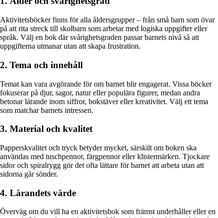
1. Ålder och svårighetsgrad
Aktivitetsböcker finns för alla åldersgrupper – från små barn som övar
på att rita streck till skolbarn som arbetar med logiska uppgifter eller
språk. Välj en bok där svårighetsgraden passar barnets nivå så att
uppgifterna utmanar utan att skapa frustration.
2. Tema och innehåll
Temat kan vara avgörande för om barnet blir engagerat. Vissa böcker
fokuserar på djur, sagor, natur eller populära figurer, medan andra
betonar lärande inom siffror, bokstäver eller kreativitet. Välj ett tema
som matchar barnets intressen.
3. Material och kvalitet
Papperskvalitet och tryck betyder mycket, särskilt om boken ska
användas med tuschpennor, färgpennor eller klistermärken. Tjockare
sidor och spiralrygg gör det ofta lättare för barnet att arbeta utan att
sidorna går sönder.
4. Lärandets värde
Överväg om du vill ha en aktivitetsbok som främst underhåller eller en