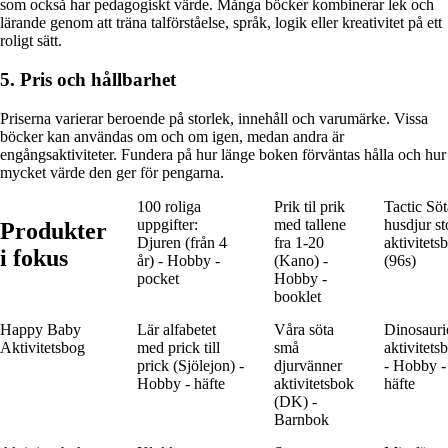
som också har pedagogiskt värde. Många böcker kombinerar lek och
lärande genom att träna talförståelse, språk, logik eller kreativitet på ett
roligt sätt.
5. Pris och hållbarhet
Priserna varierar beroende på storlek, innehåll och varumärke. Vissa
böcker kan användas om och om igen, medan andra är
engångsaktiviteter. Fundera på hur länge boken förväntas hålla och hur
mycket värde den ger för pengarna.
100 roliga
Prik til prik
Tactic Söt
uppgifter:
med tallene
husdjur st
Produkter
Djuren (från 4
fra 1-20
aktivitets
i fokus
år) - Hobby -
(Kano) -
(96s)
pocket
Hobby -
booklet
Happy Baby
Lär alfabetet
Våra söta
Dinosauri
Aktivitetsbog
med prick till
små
aktivitets
prick (Sjölejon) -
djurvänner
- Hobby -
Hobby - häfte
aktivitetsbok
häfte
(DK) -
Barnbok