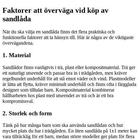
Faktorer att överväga vid köp av
sandlåda
När du ska välja en sandlåda finns det flera praktiska och
funktionella faktorer att ta hänsyn till. Här är några av de viktigaste
övervägandena.
1. Material
Sandlådor finns vanligtvis i trä, plast eller kompositmaterial. Trä ger
ett naturligt utseende och passar bra in i trädgården, men kräver
regelbundet underhåll för att stå emot väder och vind. Plastmodeller
är lätta att flytta, kräver minimalt underhåll och finns ofta i färgglada
designer som tilltalar barn. Kompositmaterial kombinerar
hållbarheten hos plast med utseendet av trä och är ett bra
kompromissval.
2. Storlek och form
Tänk på hur många barn som ska använda sandlådan och hur
mycket plats du har i trädgården. En liten sandlåda på 1x1 meter kan
vara tillräcklig för ett barn, medan större modeller ger plats för flera