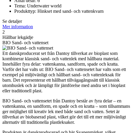
Antal delar: 6
Tema: Underwater world
Produkttyp: Hinkset med sand- och vattenkvarn
Se detaljer
Mer information
2
Hållbar lekgädje
BIO Sand- och vattenset
Ett danskproducerat set från Dantoy tillverkat av bioplast som
kombinerar klassisk sand- och vattenlek med hållbara material.
Innehåller fyra delar: vattenkanna, sandform, spade och kratta.
Varför det har valts ut: BIO Sand- och vattensetet har valts som ett
exempel på miljövänligt och hållbart sand- och vattenleksak för
barn. Det representerar ett hållbart tillvägagångssätt till klassisk
utomhuslek och är lämpligt för jämförelse med andra set i bioplast
eller traditionell plast.
BIO Sand- och vattensetet från Dantoy består av fyra delar – en
vattenkanna, en sandform, en spade och en kratta – som tillsammans
ger möjlighet till kreativ lek med både sand och vatten. Setet är
tillverkat av biobaserad plast, vilket gör det till ett mer miljövänligt
alternativ till traditionella plastleksaker.
Produkten är danskproducerad och bär Svanenmärket, vilket