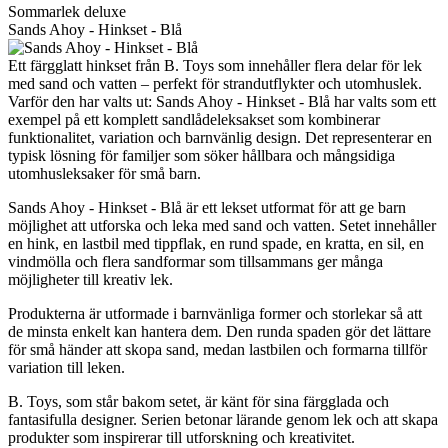
Sommarlek deluxe
Sands Ahoy - Hinkset - Blå
Ett färgglatt hinkset från B. Toys som innehåller flera delar för lek
med sand och vatten – perfekt för strandutflykter och utomhuslek.
Varför den har valts ut: Sands Ahoy - Hinkset - Blå har valts som ett
exempel på ett komplett sandlådeleksakset som kombinerar
funktionalitet, variation och barnvänlig design. Det representerar en
typisk lösning för familjer som söker hållbara och mångsidiga
utomhusleksaker för små barn.
Sands Ahoy - Hinkset - Blå är ett lekset utformat för att ge barn
möjlighet att utforska och leka med sand och vatten. Setet innehåller
en hink, en lastbil med tippflak, en rund spade, en kratta, en sil, en
vindmölla och flera sandformar som tillsammans ger många
möjligheter till kreativ lek.
Produkterna är utformade i barnvänliga former och storlekar så att
de minsta enkelt kan hantera dem. Den runda spaden gör det lättare
för små händer att skopa sand, medan lastbilen och formarna tillför
variation till leken.
B. Toys, som står bakom setet, är känt för sina färgglada och
fantasifulla designer. Serien betonar lärande genom lek och att skapa
produkter som inspirerar till utforskning och kreativitet.