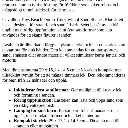
representerar en typisk lösning för föräldrar som söker robust och
mångsidigt utomhusleksak för de minsta.
Cavallino Toys Beach Dump Truck with 4 Sand Shapes Blue är ett
lekset designat för strand- och sandlådslek. Setet består av en blå
tippbil med rörlig tippfunktion samt fyra sandformar som kan
användas för att skapa figurer i sanden.
Lastbilen är tillverkad i färgglatt plastmaterial och har en storlek som
passar bra för små händer. Den kan användas för att transportera
sand, småsten eller andra material, vilket stimulerar barns fantasi och
motorik.
Med dimensionerna 29 x 15,1 x 14,5 cm är leksaken kompakt men
tillräckligt rymlig för att ge många timmars lek. Den rekommenderas
för barn från 12 månader och uppåt.
Inkluderar fyra sandformar:
Ger möjlighet till kreativ lek
och formning i sanden.
Rörlig tippfunktion:
Lastbilen kan lasta och tippa sand som
en riktig entreprenörsbil.
Lämplig för små barn:
Passar barn från 12 månader och
uppåt, med rundade former och enkel hantering.
Kompakt storlek:
29 x 15,1 x 14,5 cm – lätt att ta med till
stranden eller trädgården.