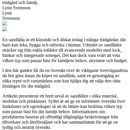
trädgård och familj.
Lynn Svensson
Lynn
Svensson
En sandlåda är ett klassiskt och älskat inslag i många trädgårdar, där
barn kan leka, bygga och utforska i timmar. Utbudet av sandlådor
sträcker sig från enkla trälådor till avancerade modeller med lock,
bänkar och integrerade solsegel. Det kan dock vara svårt att veta
vilken typ som passar bäst för familjens behov, utrymme och budget.
I den här guiden får du en översikt över de viktigaste övervägandena
du bör göra innan du köper en sandlåda, samt en genomgång av
olika typer och varumärken som kan hjälpa dig att välja den rätta
lösningen för din trädgård.
Artikeln presenterar ett brett urval av sandlådor i olika material,
storlekar och prisklasser. Syftet är att ge en informativ översikt över
funktioner och egenskaper så att du lättare kan bedöma vilken typ
som passar bäst för din familjs behov. Informationen om
produkterna baseras på offentligt tillgängliga beskrivningar från
tillverkare och återförsäljare och har sammanfattats för att ge en
tydlig och neutral översikt.