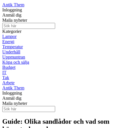
Antik Them
Inloggning
Anmäl dig
Maila nyheter
Kategorier
Lampor
Energi
Temperatur
Underhåll
Uppmuntran
Köpa och sälja
Budget
IT
Tak
Arbete
Antik Them
Inloggning
Anmäl dig
Maila nyheter
Guide: Olika sandlådor och vad som