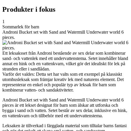
Produkter i fokus
1
Sommarlek för barn
Androni Bucket set with Sand and Watermill Underwater world 6
pieces.
Ett leksaksset från Androni bestående av sex delar som kombinerar
sand- och vattenlek med ett undervattenstema. Setet innehåller bland
annat en hink och en vattenkvarn, vilket gör det idealiskt för lek på
stranden eller i sandlådan.
Varför det valdes: Detta set har valts som ett exempel på klassiskt
utomhusleksak som främjar kreativ lek med naturens element. Det
representerar en enkel och populär typ av leksak för barn som
kombinerar vatten- och sandaktiviteter.
Androni Bucket set with Sand and Watermill Underwater world 6
pieces är ett lekset designat för barn som älskar att utforska och
bygga i sand och vatten. Setet består av sex delar, inklusive en hink,
en vattenkvarn och tillbehör med ett undervattenstema.
Leksaken är tillverkad i färgglada material som tilltalar barns fantasi
och gör det enkelt att skapa små vatten- och sandsystem.