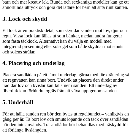
barn och mer kreativ lek. Runda och sexkantiga modeller kan ge ett
annorlunda uttryck och göra det lättare för barn att sitta runt kanten.
3. Lock och skydd
Ett lock är en praktisk detalj som skyddar sanden mot löv, djur och
regn. Vissa lock kan fällas ut som bänkar, medan andra fungerar
som fasta täcklock. Alternativt kan du välja en modell med
integrerad presenning eller solsegel som både skyddar mot smuts
och solens strålar.
4. Placering och underlag
Placera sandlådan på ett jämnt underlag, gärna med lite dränering så
att regnvatten kan rinna bort. Undvik att placera den direkt under
träd där löv och kvistar kan falla ner i sanden. Ett underlag av
fiberduk kan förhindra ogräs från att växa upp genom sanden.
5. Underhåll
För att hålla sanden ren bör den bytas ut regelbundet – vanligtvis en
gång per år. Ta bort löv och smuts löpande och täck över sandlådan
när den inte används. Träsandlådor bör behandlas med träskydd för
att förlänga livslängden.