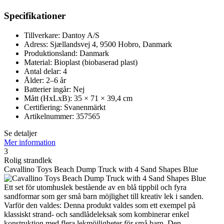
Specifikationer
Tillverkare: Dantoy A/S
Adress: Sjællandsvej 4, 9500 Hobro, Danmark
Produktionsland: Danmark
Material: Bioplast (biobaserad plast)
Antal delar: 4
Ålder: 2–6 år
Batterier ingår: Nej
Mått (HxLxB): 35 × 71 × 39,4 cm
Certifiering: Svanenmärkt
Artikelnummer: 357565
Se detaljer
Mer information
3
Rolig strandlek
Cavallino Toys Beach Dump Truck with 4 Sand Shapes Blue
Ett set för utomhuslek bestående av en blå tippbil och fyra
sandformar som ger små barn möjlighet till kreativ lek i sanden.
Varför den valdes: Denna produkt valdes som ett exempel på
klassiskt strand- och sandlådeleksak som kombinerar enkel
konstruktion med flera lekmöjligheter för små barn. Den