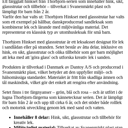
Ett färgglatt hinkset från Thorbjorn-serien som innehåller hink, sikt,
glassstrutar och tillbehör – tillverkat i Svanenmärkt plast och
lämpligt för barn från 2 år.
Varför den har valts ut: Thorbjorn Hinkset med glassstrutar har valts
som ett exempel på hållbar, danskproducerad sandleksak som
kombinerar lek och lärande med miljövänliga material. Det
representerar en klassisk typ av utomhusleksak för små barn.
Thorbjorn Hinkset med glassstrutar är ett leksaksset designat för lek
i sandlådan eller på stranden. Setet består av åtta delar, inklusive en
hink, en sikt, glassstrutar och olika tillbehör som ger barn möjlighet
att leka med att 'göra glass' och utforska kreativ lek i sanden.
Produkten är tillverkad i Danmark av Dantoy A/S och producerad i
Svanenmärkt plast, vilket betyder att den uppfyller miljö- och
hälsomässiga standarder. Materialet är fritt från skadliga ämnen och
tål maskindisk, vilket gör det enkelt att rengöra efter användning.
Setet finns i tre färgnyanser – grön, blå och rosa – och är utfört i de
lugna Thorbjorn-färgerna som kännetecknar serien. Det är lämpligt
för barn från 2 år och upp till cirka 6 år, och det stöder både rolllek
och motorisk utveckling genom lek med sand och vatten.
Innehåller 8 delar:
Hink, sikt, glassstrutar och tillbehör för
kreativ lek.
Miljövänligt material:
Tillverkat av Svanenmärkt plast utan