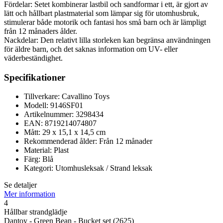
Fördelar: Setet kombinerar lastbil och sandformar i ett, är gjort av
lätt och hållbart plastmaterial som lämpar sig för utomhusbruk,
stimulerar både motorik och fantasi hos små barn och är lämpligt
från 12 månaders ålder.
Nackdelar: Den relativt lilla storleken kan begränsa användningen
för äldre barn, och det saknas information om UV- eller
väderbeständighet.
Specifikationer
Tillverkare: Cavallino Toys
Modell: 9146SF01
Artikelnummer: 3298434
EAN: 8719214074807
Mått: 29 x 15,1 x 14,5 cm
Rekommenderad ålder: Från 12 månader
Material: Plast
Färg: Blå
Kategori: Utomhusleksak / Strand leksak
Se detaljer
Mer information
4
Hållbar strandglädje
Dantoy - Green Bean - Bucket set (2625)