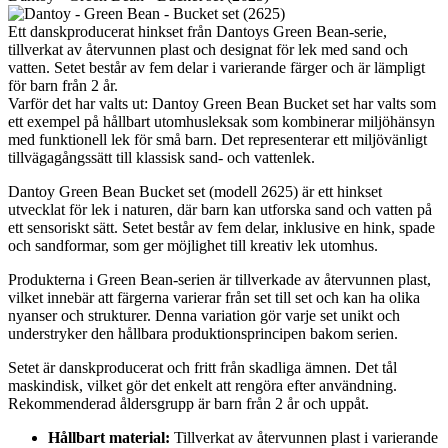
Ett danskproducerat hinkset från Dantoys Green Bean-serie,
tillverkat av återvunnen plast och designat för lek med sand och
vatten. Setet består av fem delar i varierande färger och är lämpligt
för barn från 2 år.
Varför det har valts ut: Dantoy Green Bean Bucket set har valts som
ett exempel på hållbart utomhusleksak som kombinerar miljöhänsyn
med funktionell lek för små barn. Det representerar ett miljövänligt
tillvägagångssätt till klassisk sand- och vattenlek.
Dantoy Green Bean Bucket set (modell 2625) är ett hinkset
utvecklat för lek i naturen, där barn kan utforska sand och vatten på
ett sensoriskt sätt. Setet består av fem delar, inklusive en hink, spade
och sandformar, som ger möjlighet till kreativ lek utomhus.
Produkterna i Green Bean-serien är tillverkade av återvunnen plast,
vilket innebär att färgerna varierar från set till set och kan ha olika
nyanser och strukturer. Denna variation gör varje set unikt och
understryker den hållbara produktionsprincipen bakom serien.
Setet är danskproducerat och fritt från skadliga ämnen. Det tål
maskindisk, vilket gör det enkelt att rengöra efter användning.
Rekommenderad åldersgrupp är barn från 2 år och uppåt.
Hållbart material:
Tillverkat av återvunnen plast i varierande