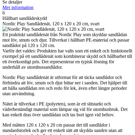
Se detaljer
Mer information
6
Hållbart sandlådeskydd
Nordic Play Sandlådenät, 120 x 120 x 20 cm, svart
Ett praktiskt sandlådenät från Nordic Play som skyddar sandlådan
mot löv, smuts och djur. Tillverkat i hållbart PE-material och passar
sandlådor på 120 x 120 cm.
Varför det valdes: Produkten har valts som ett enkelt och funktionellt
exempel på ett sandlådenät som kombinerar skydd och hållbarhet till
ett överkomligt pris. Det representerar en typisk lösning för
underhåll av utomhussandlådor.
Nordic Play sandlådenät är utformat för att täcka sandlådor och
förhindra att löv, smuts och djur hittar ner i sanden. Det hjälper till
att hålla sandlådan ren och redo för lek, även efter längre perioder
utan användning.
Nätet är tillverkat i PE (polyeten), som är ett slitstarkt och
väderbeständigt material som lämpar sig väl för utomhusbruk. Det
kan enkelt dras över sandlådan och tas bort igen vid behov.
Med måtten 120 x 120 x 20 cm passar det till sandlådor i
standardstorlek och ger ett enkelt sätt att skydda sanden utan att