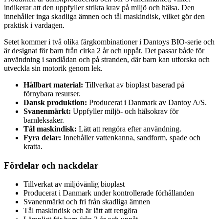
indikerar att den uppfyller strikta krav på miljö och hälsa. Den
innehåller inga skadliga ämnen och tål maskindisk, vilket gör den
praktisk i vardagen.
Setet kommer i två olika färgkombinationer i Dantoys BIO-serie och
är designat för barn från cirka 2 år och uppåt. Det passar både för
användning i sandlådan och på stranden, där barn kan utforska och
utveckla sin motorik genom lek.
Hållbart material:
Tillverkat av bioplast baserad på
förnybara resurser.
Dansk produktion:
Producerat i Danmark av Dantoy A/S.
Svanenmärkt:
Uppfyller miljö- och hälsokrav för
barnleksaker.
Tål maskindisk:
Lätt att rengöra efter användning.
Fyra delar:
Innehåller vattenkanna, sandform, spade och
kratta.
Fördelar och nackdelar
Tillverkat av miljövänlig bioplast
Producerat i Danmark under kontrollerade förhållanden
Svanenmärkt och fri från skadliga ämnen
Tål maskindisk och är lätt att rengöra