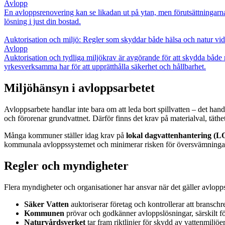
Avlopp
En avloppsrenovering kan se likadan ut på ytan, men förutsättningarna
lösning i just din bostad.
Auktorisation och miljö: Regler som skyddar både hälsa och natur vi
Avlopp
Auktorisation och tydliga miljökrav är avgörande för att skydda både 
yrkesverksamma har för att upprätthålla säkerhet och hållbarhet.
Miljöhänsyn i avloppsarbetet
Avloppsarbete handlar inte bara om att leda bort spillvatten – det handl
och förorenar grundvattnet. Därför finns det krav på materialval, täthe
Många kommuner ställer idag krav på
lokal dagvattenhantering (
kommunala avloppssystemet och minimerar risken för översvämningar o
Regler och myndigheter
Flera myndigheter och organisationer har ansvar när det gäller avlopp
Säker Vatten
auktoriserar företag och kontrollerar att branschre
Kommunen
prövar och godkänner avloppslösningar, särskilt för 
Naturvårdsverket
tar fram riktlinjer för skydd av vattenmiljö