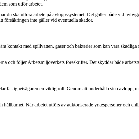
 dem som utför arbetet.
ör när du ska utföra arbete på avloppssystemet. Det gäller både vid nyby
tt försäkringen inte gäller vid eventuella skador.
ra kontakt med spillvatten, gaser och bakterier som kan vara skadliga f
na och följer Arbetsmiljöverkets föreskrifter. Det skyddar både arbetst
lar fastighetsägaren en viktig roll. Genom att underhålla sina avlopp, u
 hållbarhet. När arbetet utförs av auktoriserade yrkespersoner och enligt