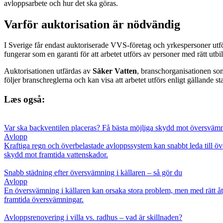
avloppsarbete och hur det ska göras.
Varför auktorisation är nödvändig
I Sverige får endast auktoriserade VVS-företag och yrkespersoner utför
fungerar som en garanti för att arbetet utförs av personer med rätt ut
Auktorisationen utfärdas av
Säker Vatten
, branschorganisationen som 
följer branschreglerna och kan visa att arbetet utförs enligt gällande st
Læs også:
Var ska backventilen placeras? Få bästa möjliga skydd mot översväm
Avlopp
Kraftiga regn och överbelastade avloppssystem kan snabbt leda till övers
skydd mot framtida vattenskador.
Snabb städning efter översvämning i källaren – så gör du
Avlopp
En översvämning i källaren kan orsaka stora problem, men med rätt åt
framtida översvämningar.
Avloppsrenovering i villa vs. radhus – vad är skillnaden?