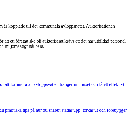
som är kopplade till det kommunala avloppsnätet. Auktorisationen
att ett företag ska bli auktoriserat krävs att det har utbildad personal,
och miljömässigt hållbara.
att förhindra att avloppsvatten tränger in i huset och få ett effektivt
 praktiska tips på hur du snabbt städar upp, torkar ut och förebygger