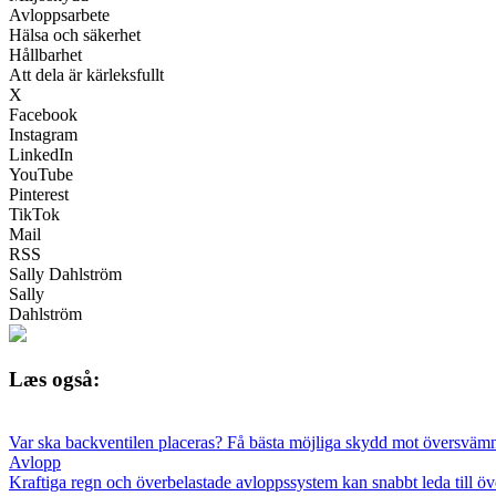
Avloppsarbete
Hälsa och säkerhet
Hållbarhet
Att dela är kärleksfullt
X
Facebook
Instagram
LinkedIn
YouTube
Pinterest
TikTok
Mail
RSS
Sally Dahlström
Sally
Dahlström
Læs også:
Var ska backventilen placeras? Få bästa möjliga skydd mot översväm
Avlopp
Kraftiga regn och överbelastade avloppssystem kan snabbt leda till övers