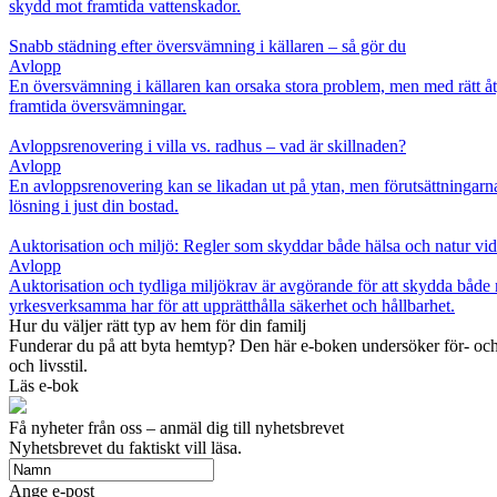
skydd mot framtida vattenskador.
Snabb städning efter översvämning i källaren – så gör du
Avlopp
En översvämning i källaren kan orsaka stora problem, men med rätt åt
framtida översvämningar.
Avloppsrenovering i villa vs. radhus – vad är skillnaden?
Avlopp
En avloppsrenovering kan se likadan ut på ytan, men förutsättningarna
lösning i just din bostad.
Auktorisation och miljö: Regler som skyddar både hälsa och natur vi
Avlopp
Auktorisation och tydliga miljökrav är avgörande för att skydda både 
yrkesverksamma har för att upprätthålla säkerhet och hållbarhet.
Hur du väljer rätt typ av hem för din familj
Funderar du på att byta hemtyp? Den här e-boken undersöker för- och n
och livsstil.
Läs e-bok
Få nyheter från oss – anmäl dig till nyhetsbrevet
Nyhetsbrevet du faktiskt vill läsa.
Ange e-post