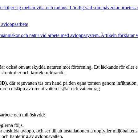
 skiljer sig mellan villa och radhus. Lär dig vad som påverkar arbetets
d avloppsarbete
människor och natur vid arbete med avloppssystem. Artikeln förklarar var
ar också om att skydda naturen mot förorening. Ett läckande rör eller en 
tskontroller och korrekt utförande.
LOD)
, där regnvatten tas om hand på den egna tomten genom infiltration,
ch utsläpp av orenat vatten i sjöar och vattendrag.
sarbete och miljöskydd:
glerna följs.
enskilda avlopp, och ser till att installationerna uppfyller miljöbalkens
er och hantering av avloppsvatten.