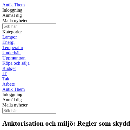
Antik Them
Inloggning
Anmäl dig
Maila nyheter
Kategorier
Lampor
Energi
Temperatur
Underhåll
Uppmuntran
Köpa och sälja
Budget
IT
Tak
Arbete
Antik Them
Inloggning
Anmäl dig
Maila nyheter
Auktorisation och miljö: Regler som skydd