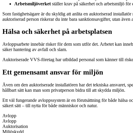
Arbetsmiljöverket
ställer krav på säkerhet och arbetsmiljö för
Som fastighetsägare är du skyldig att anlita en auktoriserad installat
auktoriserad person riskerar du inte bara sanktionsavgifter, utan även a
Hälsa och säkerhet på arbetsplatsen
Avloppsarbete innebär risker för dem som utför det. Arbetet kan innebä
säker hantering av avfall och slam.
Auktoriserade VVS-företag har utbildad personal som känner till risker
Ett gemensamt ansvar för miljön
Även om den auktoriserade installatören har det tekniska ansvaret, spe
hållbart sätt kan man som privatperson bidra till att skydda miljön.
Ett väl fungerande avloppssystem är en förutsättning för både hälsa och
säkert sätt – till nytta för både människor och natur.
Avlopp
Avlopp
Auktorisation
Miljöskydd