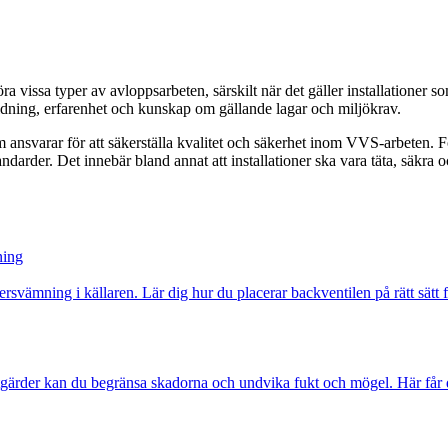
a vissa typer av avloppsarbeten, särskilt när det gäller installationer 
bildning, erfarenhet och kunskap om gällande lagar och miljökrav.
ansvarar för att säkerställa kvalitet och säkerhet inom VVS-arbeten. För 
andarder. Det innebär bland annat att installationer ska vara täta, säkra 
ning
vämning i källaren. Lär dig hur du placerar backventilen på rätt sätt för 
gärder kan du begränsa skadorna och undvika fukt och mögel. Här får du