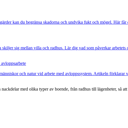
gärder kan du begränsa skadorna och undvika fukt och mögel. Här får du
 skiljer sig mellan villa och radhus. Lär dig vad som påverkar arbetets
d avloppsarbete
människor och natur vid arbete med avloppssystem. Artikeln förklarar var
ackdelar med olika typer av boende, från radhus till lägenheter, så att