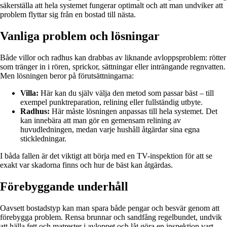
säkerställa att hela systemet fungerar optimalt och att man undviker att
problem flyttar sig från en bostad till nästa.
Vanliga problem och lösningar
Både villor och radhus kan drabbas av liknande avloppsproblem: rötter
som tränger in i rören, sprickor, sättningar eller inträngande regnvatten.
Men lösningen beror på förutsättningarna:
Villa:
Här kan du själv välja den metod som passar bäst – till
exempel punktreparation, relining eller fullständig utbyte.
Radhus:
Här måste lösningen anpassas till hela systemet. Det
kan innebära att man gör en gemensam relining av
huvudledningen, medan varje hushåll åtgärdar sina egna
stickledningar.
I båda fallen är det viktigt att börja med en TV-inspektion för att se
exakt var skadorna finns och hur de bäst kan åtgärdas.
Förebyggande underhåll
Oavsett bostadstyp kan man spara både pengar och besvär genom att
förebygga problem. Rensa brunnar och sandfång regelbundet, undvik
att hälla fett och matrester i avloppet och låt göra en inspektion vart