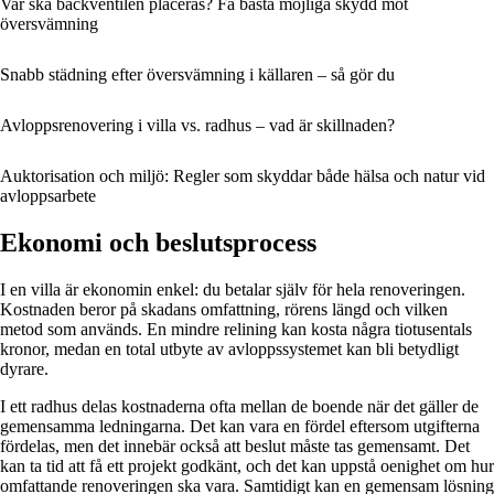
Var ska backventilen placeras? Få bästa möjliga skydd mot
översvämning
Snabb städning efter översvämning i källaren – så gör du
Avloppsrenovering i villa vs. radhus – vad är skillnaden?
Auktorisation och miljö: Regler som skyddar både hälsa och natur vid
avloppsarbete
Ekonomi och beslutsprocess
I en villa är ekonomin enkel: du betalar själv för hela renoveringen.
Kostnaden beror på skadans omfattning, rörens längd och vilken
metod som används. En mindre relining kan kosta några tiotusentals
kronor, medan en total utbyte av avloppssystemet kan bli betydligt
dyrare.
I ett radhus delas kostnaderna ofta mellan de boende när det gäller de
gemensamma ledningarna. Det kan vara en fördel eftersom utgifterna
fördelas, men det innebär också att beslut måste tas gemensamt. Det
kan ta tid att få ett projekt godkänt, och det kan uppstå oenighet om hur
omfattande renoveringen ska vara. Samtidigt kan en gemensam lösning