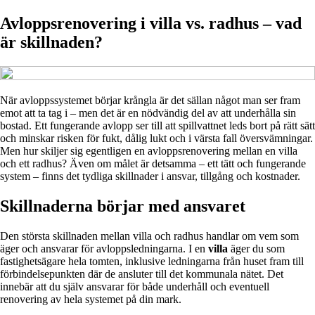
Avloppsrenovering i villa vs. radhus – vad
är skillnaden?
När avloppssystemet börjar krångla är det sällan något man ser fram
emot att ta tag i – men det är en nödvändig del av att underhålla sin
bostad. Ett fungerande avlopp ser till att spillvattnet leds bort på rätt sätt
och minskar risken för fukt, dålig lukt och i värsta fall översvämningar.
Men hur skiljer sig egentligen en avloppsrenovering mellan en villa
och ett radhus? Även om målet är detsamma – ett tätt och fungerande
system – finns det tydliga skillnader i ansvar, tillgång och kostnader.
Skillnaderna börjar med ansvaret
Den största skillnaden mellan villa och radhus handlar om vem som
äger och ansvarar för avloppsledningarna. I en
villa
äger du som
fastighetsägare hela tomten, inklusive ledningarna från huset fram till
förbindelsepunkten där de ansluter till det kommunala nätet. Det
innebär att du själv ansvarar för både underhåll och eventuell
renovering av hela systemet på din mark.