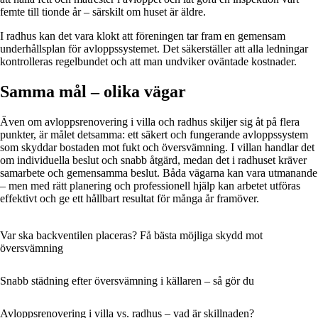
femte till tionde år – särskilt om huset är äldre.
I radhus kan det vara klokt att föreningen tar fram en gemensam
underhållsplan för avloppssystemet. Det säkerställer att alla ledningar
kontrolleras regelbundet och att man undviker oväntade kostnader.
Samma mål – olika vägar
Även om avloppsrenovering i villa och radhus skiljer sig åt på flera
punkter, är målet detsamma: ett säkert och fungerande avloppssystem
som skyddar bostaden mot fukt och översvämning. I villan handlar det
om individuella beslut och snabb åtgärd, medan det i radhuset kräver
samarbete och gemensamma beslut. Båda vägarna kan vara utmanande
– men med rätt planering och professionell hjälp kan arbetet utföras
effektivt och ge ett hållbart resultat för många år framöver.
Var ska backventilen placeras? Få bästa möjliga skydd mot
översvämning
Snabb städning efter översvämning i källaren – så gör du
Avloppsrenovering i villa vs. radhus – vad är skillnaden?