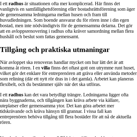
I ett
radhus
är situationen ofta mer komplicerad. Här finns det
vanligtvis en samfällighetsförening eller bostadsrättsförening som äger
de gemensamma ledningarna mellan husen och fram till
huvudledningen. Som boende ansvarar du för rören inne i din egen
bostad, men inte nödvändigtvis för de gemensamma delarna. Det gör
att en avloppsrenovering i radhus ofta kräver samordning mellan flera
hushåll och beslut som fattas gemensamt.
Tillgång och praktiska utmaningar
När avloppet ska renoveras handlar mycket om hur lätt det är att
komma åt rören. I en
villa
finns det oftast gott om utrymme runt huset,
vilket gör det enklare för entreprenören att gräva eller använda metoder
som relining (där ett nytt rör dras in i det gamla). Arbetet kan planeras
flexibelt, och du bestämmer själv när det ska utföras.
I ett
radhus
kan det vara betydligt trängre. Ledningarna ligger ofta
nära byggnaderna, och tillgången kan kräva arbete via källare,
uteplatser eller gemensamma ytor. Det kan göra arbetet mer
tidskrävande och kräva hänsyn till grannar. I vissa fall kan
entreprenören behöva tillgång till flera bostäder för att nå de aktuella
rören.