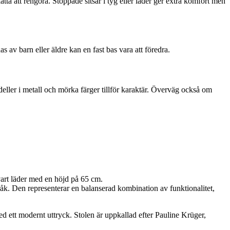
tta att rengöra. Stoppade sitsar i tyg eller läder ger extra komfort men
s av barn eller äldre kan en fast bas vara att föredra.
deller i metall och mörka färger tillför karaktär. Överväg också om
vart läder med en höjd på 65 cm.
råk. Den representerar en balanserad kombination av funktionalitet,
 ett modernt uttryck. Stolen är uppkallad efter Pauline Krüger,