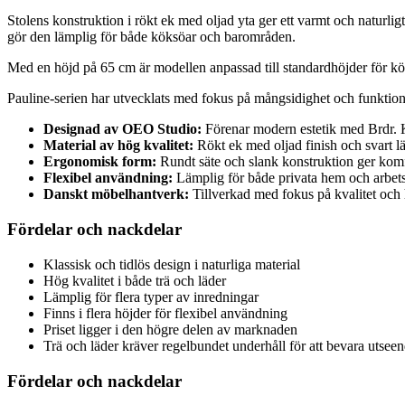
Stolens konstruktion i rökt ek med oljad yta ger ett varmt och naturlig
gör den lämplig för både köksöar och barområden.
Med en höjd på 65 cm är modellen anpassad till standardhöjder för kök
Pauline-serien har utvecklats med fokus på mångsidighet och funktionali
Designad av OEO Studio:
Förenar modern estetik med Brdr. K
Material av hög kvalitet:
Rökt ek med oljad finish och svart lä
Ergonomisk form:
Rundt säte och slank konstruktion ger komfor
Flexibel användning:
Lämplig för både privata hem och arbets
Danskt möbelhantverk:
Tillverkad med fokus på kvalitet och 
Fördelar och nackdelar
Klassisk och tidlös design i naturliga material
Hög kvalitet i både trä och läder
Lämplig för flera typer av inredningar
Finns i flera höjder för flexibel användning
Priset ligger i den högre delen av marknaden
Trä och läder kräver regelbundet underhåll för att bevara utseen
Fördelar och nackdelar