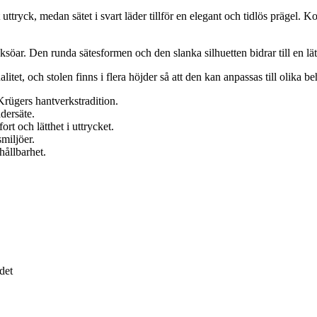
t uttryck, medan sätet i svart läder tillför en elegant och tidlös prägel.
söar. Den runda sätesformen och den slanka silhuetten bidrar till en lä
tet, och stolen finns i flera höjder så att den kan anpassas till olika 
rügers hantverkstradition.
dersäte.
t och lätthet i uttrycket.
miljöer.
hållbarhet.
det