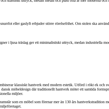
och klassiskt uttryck, medan metall och plast ofta är mer moderna och lä
urrfot eller gaslyft erbjuder större rörelsefrihet. Om stolen ska använda
er i ljusa träslag ger ett minimalistiskt uttryck, medan industriella mo
mbinerar klassiskt hantverk med modern estetik. Utförd i rökt ek och s
å dansk möbeldesign där traditionellt hantverk möter ett samtida formsp
ionella miljöer.
amstår som en möbel som förenar mer än 130 års hantverkstradition med
miljeföretaget.