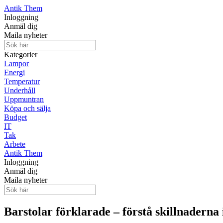
Antik Them
Inloggning
Anmäl dig
Maila nyheter
Kategorier
Lampor
Energi
Temperatur
Underhåll
Uppmuntran
Köpa och sälja
Budget
IT
Tak
Arbete
Antik Them
Inloggning
Anmäl dig
Maila nyheter
Barstolar förklarade – förstå skillnaderna