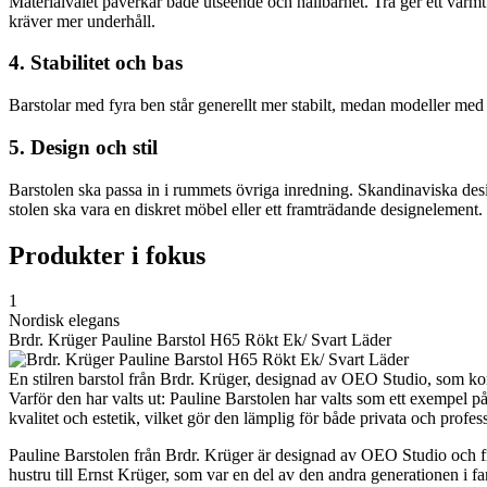
Materialvalet påverkar både utseende och hållbarhet. Trä ger ett varmt 
kräver mer underhåll.
4. Stabilitet och bas
Barstolar med fyra ben står generellt mer stabilt, medan modeller med sn
5. Design och stil
Barstolen ska passa in i rummets övriga inredning. Skandinaviska design
stolen ska vara en diskret möbel eller ett framträdande designelement.
Produkter i fokus
1
Nordisk elegans
Brdr. Krüger Pauline Barstol H65 Rökt Ek/ Svart Läder
En stilren barstol från Brdr. Krüger, designad av OEO Studio, som ko
Varför den har valts ut: Pauline Barstolen har valts som ett exempel p
kvalitet och estetik, vilket gör den lämplig för både privata och profess
Pauline Barstolen från Brdr. Krüger är designad av OEO Studio och fr
hustru till Ernst Krüger, som var en del av den andra generationen i fa