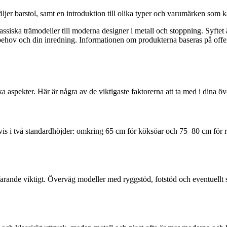
äljer barstol, samt en introduktion till olika typer och varumärken som ka
lassiska trämodeller till moderna designer i metall och stoppning. Syftet 
behov och din inredning. Informationen om produkterna baseras på offentl
ka aspekter. Här är några av de viktigaste faktorerna att ta med i dina 
vis i två standardhöjder: omkring 65 cm för köksöar och 75–80 cm för ri
tfarande viktigt. Överväg modeller med ryggstöd, fotstöd och eventuell