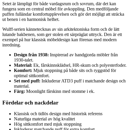
Setet är lämpligt för både vardagsrum och sovrum, där det kan
fungera som en central möbel för avkoppling. Den medföljande
puffen fulländar komfortupplevelsen och gör det möjligt att sträcka
ut benen i en harmonisk helhet.
Wulff-serien kännetecknas av sin arkitektoniska form och de lätt
lutande bakbenen, som ger stolen ett särpräglat uttryck. Den är ett
exempel på hur klassisk möbeldesign kan förenas med modern
inredning.
Design från 1938:
Inspirerad av handgjorda möbler från
1930-talet.
Material:
Ek, fårskinnsklädsel, HR-skum och polyesterfoder.
Komfort:
Mjuk stoppning på både sits och ryggstöd för
optimal sittkomfort.
Set med puff:
Inkluderar ATD3 puff i matchande design och
material.
Färg:
Moonlight fårskinn med stomme i ek.
Fördelar och nackdelar
Klassisk och tidlös design med historisk referens
Naturliga material av hög kvalitet
Hög sittkomfort med mjuk stoppning
Inkluderar matchande puff för extra komfort