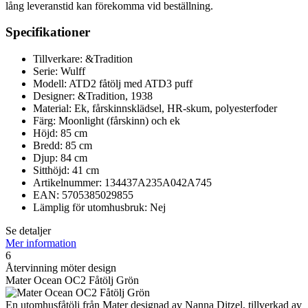
lång leveranstid kan förekomma vid beställning.
Specifikationer
Tillverkare: &Tradition
Serie: Wulff
Modell: ATD2 fåtölj med ATD3 puff
Designer: &Tradition, 1938
Material: Ek, fårskinnsklädsel, HR-skum, polyesterfoder
Färg: Moonlight (fårskinn) och ek
Höjd: 85 cm
Bredd: 85 cm
Djup: 84 cm
Sitthöjd: 41 cm
Artikelnummer: 134437A235A042A745
EAN: 5705385029855
Lämplig för utomhusbruk: Nej
Se detaljer
Mer information
6
Återvinning möter design
Mater Ocean OC2 Fåtölj Grön
En utomhusfåtölj från Mater designad av Nanna Ditzel, tillverkad av