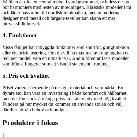
Fåtöljen är ofta en central möbel i vardagsrummet, och dess design
bör harmoniera med resten av inredningen. Klassiska modeller i trä
och läder passar bra till nordisk minimalism, medan moderna
designer med metall och färgade textilier kan skapa ett mer
uttrycksfullt intryck.
4. Funktioner
Vissa fåtöljer har inbyggda funktioner som snurrfot, gungfunktion
eller elektrisk justering. Om du vill ha maximal avkoppling kan en
recliner-modell vara ett utmärkt val. Andra föredrar fasta modeller
som främst fungerar som ett visuellt statement i rummet.
5. Pris och kvalitet
Priset varierar beroende på design, material och varumärke. En
dyrare stol kan vara en investering i både komfort och hållbarhet,
men det finns också många prisvärda alternativ med hög kvalitet.
Fundera på hur mycket du kommer att använda stolen och välj
därefter utifrån behov och budget.
Produkter i fokus
1