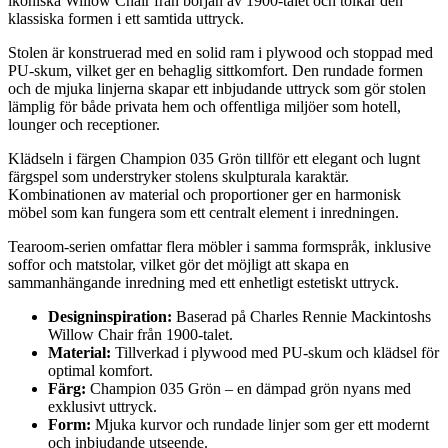
ikoniska Willow Chair från början av 1900-talet och tolkar den
klassiska formen i ett samtida uttryck.
Stolen är konstruerad med en solid ram i plywood och stoppad med
PU-skum, vilket ger en behaglig sittkomfort. Den rundade formen
och de mjuka linjerna skapar ett inbjudande uttryck som gör stolen
lämplig för både privata hem och offentliga miljöer som hotell,
lounger och receptioner.
Klädseln i färgen Champion 035 Grön tillför ett elegant och lugnt
färgspel som understryker stolens skulpturala karaktär.
Kombinationen av material och proportioner ger en harmonisk
möbel som kan fungera som ett centralt element i inredningen.
Tearoom-serien omfattar flera möbler i samma formspråk, inklusive
soffor och matstolar, vilket gör det möjligt att skapa en
sammanhängande inredning med ett enhetligt estetiskt uttryck.
Designinspiration:
Baserad på Charles Rennie Mackintoshs
Willow Chair från 1900-talet.
Material:
Tillverkad i plywood med PU-skum och klädsel för
optimal komfort.
Färg:
Champion 035 Grön – en dämpad grön nyans med
exklusivt uttryck.
Form:
Mjuka kurvor och rundade linjer som ger ett modernt
och inbjudande utseende.