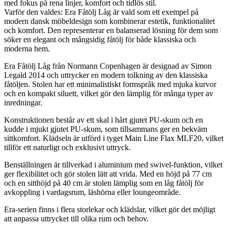
med fokus på rena linjer, komfort och tidlös stil.
Varför den valdes: Era Fåtölj Låg är vald som ett exempel på
modern dansk möbeldesign som kombinerar estetik, funktionalitet
och komfort. Den representerar en balanserad lösning för dem som
söker en elegant och mångsidig fåtölj för både klassiska och
moderna hem.
Era Fåtölj Låg från Normann Copenhagen är designad av Simon
Legald 2014 och uttrycker en modern tolkning av den klassiska
fåtöljen. Stolen har ett minimalistiskt formspråk med mjuka kurvor
och en kompakt siluett, vilket gör den lämplig för många typer av
inredningar.
Konstruktionen består av ett skal i hårt gjutet PU-skum och en
kudde i mjukt gjutet PU-skum, som tillsammans ger en bekväm
sittkomfort. Klädseln är utförd i tyget Main Line Flax MLF20, vilket
tillför ett naturligt och exklusivt uttryck.
Benställningen är tillverkad i aluminium med swivel-funktion, vilket
ger flexibilitet och gör stolen lätt att vrida. Med en höjd på 77 cm
och en sitthöjd på 40 cm är stolen lämplig som en låg fåtölj för
avkoppling i vardagsrum, läshörna eller loungeområde.
Era-serien finns i flera storlekar och klädslar, vilket gör det möjligt
att anpassa uttrycket till olika rum och behov.