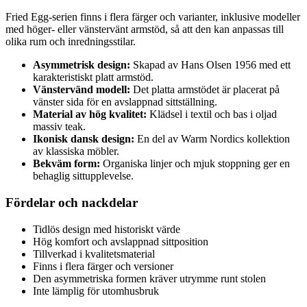
Fried Egg-serien finns i flera färger och varianter, inklusive modeller
med höger- eller vänstervänt armstöd, så att den kan anpassas till
olika rum och inredningsstilar.
Asymmetrisk design:
Skapad av Hans Olsen 1956 med ett
karakteristiskt platt armstöd.
Vänstervänd modell:
Det platta armstödet är placerat på
vänster sida för en avslappnad sittställning.
Material av hög kvalitet:
Klädsel i textil och bas i oljad
massiv teak.
Ikonisk dansk design:
En del av Warm Nordics kollektion
av klassiska möbler.
Bekväm form:
Organiska linjer och mjuk stoppning ger en
behaglig sittupplevelse.
Fördelar och nackdelar
Tidlös design med historiskt värde
Hög komfort och avslappnad sittposition
Tillverkad i kvalitetsmaterial
Finns i flera färger och versioner
Den asymmetriska formen kräver utrymme runt stolen
Inte lämplig för utomhusbruk