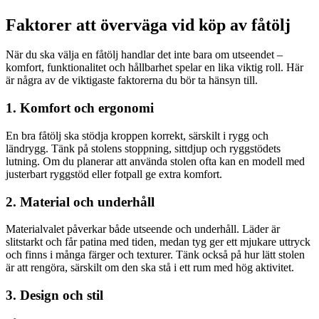
Faktorer att överväga vid köp av fåtölj
När du ska välja en fåtölj handlar det inte bara om utseendet –
komfort, funktionalitet och hållbarhet spelar en lika viktig roll. Här
är några av de viktigaste faktorerna du bör ta hänsyn till.
1. Komfort och ergonomi
En bra fåtölj ska stödja kroppen korrekt, särskilt i rygg och
ländrygg. Tänk på stolens stoppning, sittdjup och ryggstödets
lutning. Om du planerar att använda stolen ofta kan en modell med
justerbart ryggstöd eller fotpall ge extra komfort.
2. Material och underhåll
Materialvalet påverkar både utseende och underhåll. Läder är
slitstarkt och får patina med tiden, medan tyg ger ett mjukare uttryck
och finns i många färger och texturer. Tänk också på hur lätt stolen
är att rengöra, särskilt om den ska stå i ett rum med hög aktivitet.
3. Design och stil