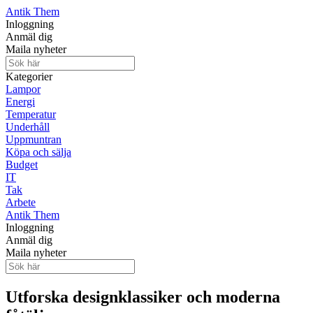
Antik Them
Inloggning
Anmäl dig
Maila nyheter
Kategorier
Lampor
Energi
Temperatur
Underhåll
Uppmuntran
Köpa och sälja
Budget
IT
Tak
Arbete
Antik Them
Inloggning
Anmäl dig
Maila nyheter
Utforska designklassiker och moderna