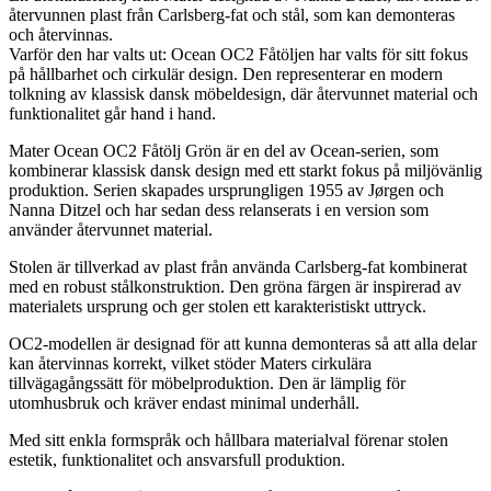
återvunnen plast från Carlsberg-fat och stål, som kan demonteras
och återvinnas.
Varför den har valts ut: Ocean OC2 Fåtöljen har valts för sitt fokus
på hållbarhet och cirkulär design. Den representerar en modern
tolkning av klassisk dansk möbeldesign, där återvunnet material och
funktionalitet går hand i hand.
Mater Ocean OC2 Fåtölj Grön är en del av Ocean-serien, som
kombinerar klassisk dansk design med ett starkt fokus på miljövänlig
produktion. Serien skapades ursprungligen 1955 av Jørgen och
Nanna Ditzel och har sedan dess relanserats i en version som
använder återvunnet material.
Stolen är tillverkad av plast från använda Carlsberg-fat kombinerat
med en robust stålkonstruktion. Den gröna färgen är inspirerad av
materialets ursprung och ger stolen ett karakteristiskt uttryck.
OC2-modellen är designad för att kunna demonteras så att alla delar
kan återvinnas korrekt, vilket stöder Maters cirkulära
tillvägagångssätt för möbelproduktion. Den är lämplig för
utomhusbruk och kräver endast minimal underhåll.
Med sitt enkla formspråk och hållbara materialval förenar stolen
estetik, funktionalitet och ansvarsfull produktion.