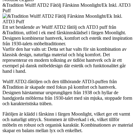
&Tradition Wulff ATD2 Fåtölj Fårskinn Moonlight/Ek Inkl. ATD3
Puff
Ett set bestående av Wulff ATD2 fåtölj och ATD3 puff från
&Tradition, utförd i ek med fårskinnsklädsel i färgen Moonlight.
Designen kombinerar hantverk, komfort och estetik med inspiration
från 1930-talets möbeltraditioner.
Varför den har valts ut: Detta set har valts för sin kombination av
klassisk design, naturliga material och hög komfort. Det
representerar en modern tolkning av tidlöst hantverk och är ett
exempel på dansk möbeldesign där estetik och funktionalitet går
hand i hand.
Wulff ATD2-fåtöljen och den tillhörande ATD3-puffen från
&Tradition är skapade med fokus på komfort och hantverk.
Designen härstammar ursprungligen från 1938 och hyllar de
handgjorda möblerna från 1930-talet med sin mjuka, stoppade form
och karakteristiska träben.
Fåtöljen är klädd i fårskinn i färgen Moonlight, vilket ger ett varmt
och naturligt uttryck. Stommen är tillverkad i ek, vilket tillför
möbeln en robust och organisk karaktär. Kombinationen av material
skapar en balans mellan lyx och enkelhet.