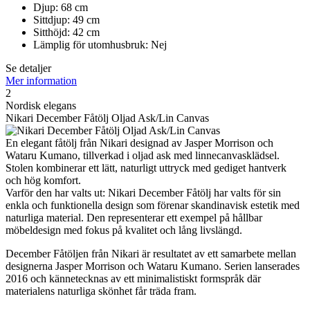
Djup: 68 cm
Sittdjup: 49 cm
Sitthöjd: 42 cm
Lämplig för utomhusbruk: Nej
Se detaljer
Mer information
2
Nordisk elegans
Nikari December Fåtölj Oljad Ask/Lin Canvas
En elegant fåtölj från Nikari designad av Jasper Morrison och
Wataru Kumano, tillverkad i oljad ask med linnecanvasklädsel.
Stolen kombinerar ett lätt, naturligt uttryck med gediget hantverk
och hög komfort.
Varför den har valts ut: Nikari December Fåtölj har valts för sin
enkla och funktionella design som förenar skandinavisk estetik med
naturliga material. Den representerar ett exempel på hållbar
möbeldesign med fokus på kvalitet och lång livslängd.
December Fåtöljen från Nikari är resultatet av ett samarbete mellan
designerna Jasper Morrison och Wataru Kumano. Serien lanserades
2016 och kännetecknas av ett minimalistiskt formspråk där
materialens naturliga skönhet får träda fram.