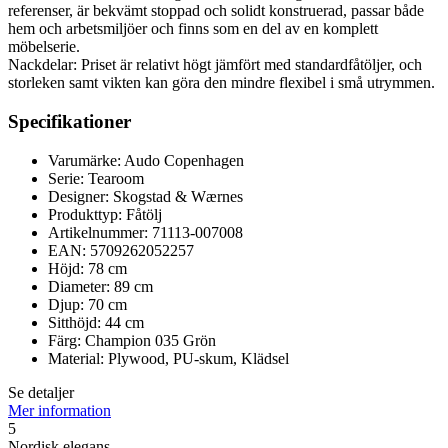
referenser, är bekvämt stoppad och solidt konstruerad, passar både
hem och arbetsmiljöer och finns som en del av en komplett
möbelserie.
Nackdelar: Priset är relativt högt jämfört med standardfåtöljer, och
storleken samt vikten kan göra den mindre flexibel i små utrymmen.
Specifikationer
Varumärke: Audo Copenhagen
Serie: Tearoom
Designer: Skogstad & Wærnes
Produkttyp: Fåtölj
Artikelnummer: 71113-007008
EAN: 5709262052257
Höjd: 78 cm
Diameter: 89 cm
Djup: 70 cm
Sitthöjd: 44 cm
Färg: Champion 035 Grön
Material: Plywood, PU-skum, Klädsel
Se detaljer
Mer information
5
Nordisk elegans