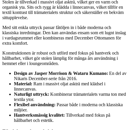
Stolen är tillverkad i massivt oljat askträ, vilket ger en varm och
organisk yta. Sits och rygg är klädda i linnecanvas, vilket tillför en
textil kontrast till trämaterialets struktur och säkerställer en bekväm
sittupplevelse.
Med sitt enkla uttryck passar fåtöljen in i både moderna och
klassiska inredningar. Den kan användas ensam som ett lugnt inslag
i vardagsrummet eller kombineras med December Ottomanen för
extra komfort.
Konstruktionen är robust och utförd med fokus på hantverk och
hållbarhet, vilket gör stolen lämplig för många års användning i
hemmet eller i loungeområden.
Design av Jasper Morrison & Wataru Kumano:
En del av
Nikaris December-serie från 2016.
Material:
Ram i massivt oljat askträ med klädsel i
linnecanvas.
Naturligt uttryck:
Kombinerar trämaterialets varma ton med
textila ytor.
Flexibel användning:
Passar både i moderna och klassiska
miljöer.
Hantverksmässig kvalitet:
Tillverkad med fokus på
hållbarhet och estetik.