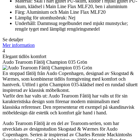
Material: Skal i hårt gjutet PU-skum, kudde i mjukt gjutet PU-
skum, klädsel i Main Line Flax MLF20, ben i aluminium
Färg: Aluminium och Main Line Flax MLF20
Lämplig för utomhusbruk: Nej
Underhåll: Dammsug regelbundet med mjukt munstycke;
rengör tyget med lämpligt rengöringsmedel
Se detaljer
Mer information
4
Elegant tidlös komfort
Audo Tearoom Fåtölj Champion 035 Grön
En stoppad fåtölj från Audo Copenhagen, designad av Skogstad &
Wærnes, som kombinerar tidlös formgivning med komfort och
hantverk. Utförd i grön Champion 035-klädsel med en rundad siluett
inspirerad av klassisk möbelkonst.
Varför den har valts ut: Audo Tearoom Fåtölj har valts ut för sin
karakteristiska design som förenar modern minimalism med
klassiska referenser. Den representerar ett exempel på skandinavisk
möbeldesign där estetik och komfort går hand i hand.
Audo Tearoom Fåtölj är en del av Tearoom-serien, som har
utvecklats av designstudion Skogstad & Wærnes för Audo
Copenhagen. Serien är inspirerad av Charles Rennie Mackintoshs