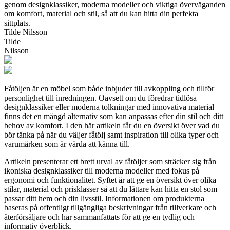
genom designklassiker, moderna modeller och viktiga överväganden
om komfort, material och stil, så att du kan hitta din perfekta
sittplats.
Tilde Nilsson
Tilde
Nilsson
Fåtöljen är en möbel som både inbjuder till avkoppling och tillför
personlighet till inredningen. Oavsett om du föredrar tidlösa
designklassiker eller moderna tolkningar med innovativa material
finns det en mängd alternativ som kan anpassas efter din stil och ditt
behov av komfort. I den här artikeln får du en översikt över vad du
bör tänka på när du väljer fåtölj samt inspiration till olika typer och
varumärken som är värda att känna till.
Artikeln presenterar ett brett urval av fåtöljer som sträcker sig från
ikoniska designklassiker till moderna modeller med fokus på
ergonomi och funktionalitet. Syftet är att ge en översikt över olika
stilar, material och prisklasser så att du lättare kan hitta en stol som
passar ditt hem och din livsstil. Informationen om produkterna
baseras på offentligt tillgängliga beskrivningar från tillverkare och
återförsäljare och har sammanfattats för att ge en tydlig och
informativ överblick.