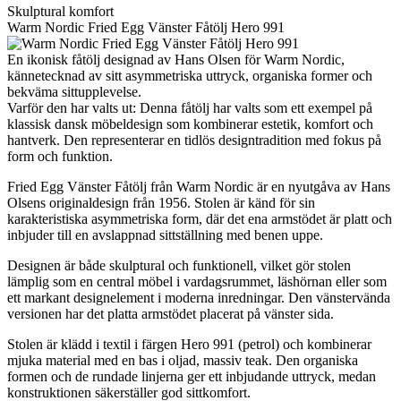
Skulptural komfort
Warm Nordic Fried Egg Vänster Fåtölj Hero 991
En ikonisk fåtölj designad av Hans Olsen för Warm Nordic,
kännetecknad av sitt asymmetriska uttryck, organiska former och
bekväma sittupplevelse.
Varför den har valts ut: Denna fåtölj har valts som ett exempel på
klassisk dansk möbeldesign som kombinerar estetik, komfort och
hantverk. Den representerar en tidlös designtradition med fokus på
form och funktion.
Fried Egg Vänster Fåtölj från Warm Nordic är en nyutgåva av Hans
Olsens originaldesign från 1956. Stolen är känd för sin
karakteristiska asymmetriska form, där det ena armstödet är platt och
inbjuder till en avslappnad sittställning med benen uppe.
Designen är både skulptural och funktionell, vilket gör stolen
lämplig som en central möbel i vardagsrummet, läshörnan eller som
ett markant designelement i moderna inredningar. Den vänstervända
versionen har det platta armstödet placerat på vänster sida.
Stolen är klädd i textil i färgen Hero 991 (petrol) och kombinerar
mjuka material med en bas i oljad, massiv teak. Den organiska
formen och de rundade linjerna ger ett inbjudande uttryck, medan
konstruktionen säkerställer god sittkomfort.