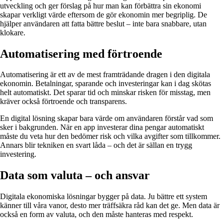
utveckling och ger förslag på hur man kan förbättra sin ekonomi
skapar verkligt värde eftersom de gör ekonomin mer begriplig. De
hjälper användaren att fatta bättre beslut – inte bara snabbare, utan
klokare.
Automatisering med förtroende
Automatisering är ett av de mest framträdande dragen i den digitala
ekonomin. Betalningar, sparande och investeringar kan i dag skötas
helt automatiskt. Det sparar tid och minskar risken för misstag, men
kräver också förtroende och transparens.
En digital lösning skapar bara värde om användaren förstår vad som
sker i bakgrunden. När en app investerar dina pengar automatiskt
måste du veta hur den bedömer risk och vilka avgifter som tillkommer.
Annars blir tekniken en svart låda – och det är sällan en trygg
investering.
Data som valuta – och ansvar
Digitala ekonomiska lösningar bygger på data. Ju bättre ett system
känner till våra vanor, desto mer träffsäkra råd kan det ge. Men data är
också en form av valuta, och den måste hanteras med respekt.