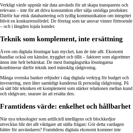
Verkligt värde uppstår när data används för att skapa transparens och
relevans – inte för att driva konsumtion eller sälja onödiga produkter.
Därför har etisk datahantering och tydlig kommunikation om integritet
blivit en konkurrensfördel. De företag som tar ansvar vinner förtroende
– och i längden lojala kunder.
Teknik som komplement, inte ersättning
Även om digitala lösningar kan mycket, kan de inte allt. Ekonomi
handlar också om känslor, trygghet och tillit – faktorer som algoritmer
ännu inte helt behärskar. De mest framgångsrika lösningarna
kombinerar därför teknik med mänsklig rådgivning.
Många svenska banker erbjuder i dag digitala verktyg för budget och
investering, men låter samtidigt kunderna få personlig rådgivning. På
så sätt blir tekniken ett komplement som stärker relationen mellan kund
och rådgivare, snarare än att ersätta den.
Framtidens värde: enkelhet och hållbarhet
När nya teknologier som artificiell intelligens och blockkedjor
utvecklas blir det allt viktigare att ställa frågan: Gör detta vardagen
bättre för användaren? Framtidens digitala ekonomi kommer inte