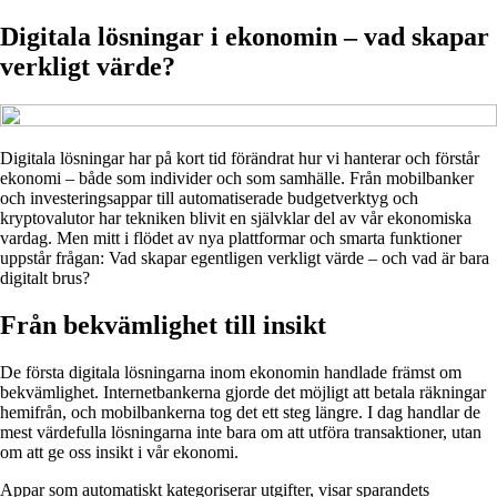
Digitala lösningar i ekonomin – vad skapar
verkligt värde?
Digitala lösningar har på kort tid förändrat hur vi hanterar och förstår
ekonomi – både som individer och som samhälle. Från mobilbanker
och investeringsappar till automatiserade budgetverktyg och
kryptovalutor har tekniken blivit en självklar del av vår ekonomiska
vardag. Men mitt i flödet av nya plattformar och smarta funktioner
uppstår frågan: Vad skapar egentligen verkligt värde – och vad är bara
digitalt brus?
Från bekvämlighet till insikt
De första digitala lösningarna inom ekonomin handlade främst om
bekvämlighet. Internetbankerna gjorde det möjligt att betala räkningar
hemifrån, och mobilbankerna tog det ett steg längre. I dag handlar de
mest värdefulla lösningarna inte bara om att utföra transaktioner, utan
om att ge oss insikt i vår ekonomi.
Appar som automatiskt kategoriserar utgifter, visar sparandets