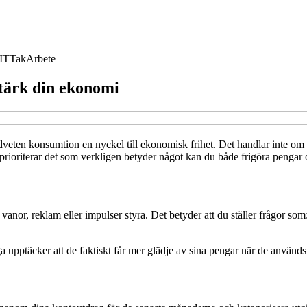
IT
Tak
Arbete
tärk din ekonomi
dveten konsumtion en nyckel till ekonomisk frihet. Det handlar inte om at
prioriterar det som verkligen betyder något kan du både frigöra pengar
 vanor, reklam eller impulser styra. Det betyder att du ställer frågor som
ga upptäcker att de faktiskt får mer glädje av sina pengar när de använd