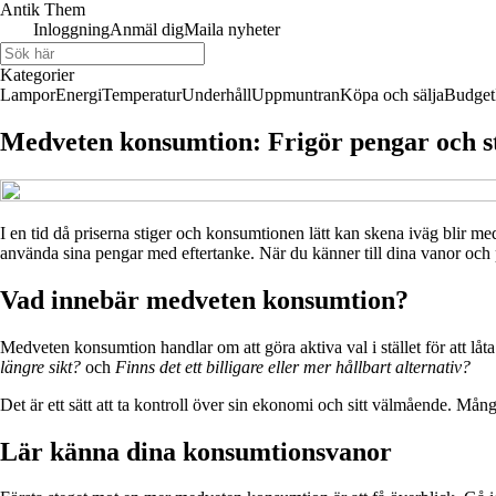
Antik Them
Inloggning
Anmäl dig
Maila nyheter
Kategorier
Lampor
Energi
Temperatur
Underhåll
Uppmuntran
Köpa och sälja
Budget
Medveten konsumtion: Frigör pengar och s
I en tid då priserna stiger och konsumtionen lätt kan skena iväg blir me
använda sina pengar med eftertanke. När du känner till dina vanor och 
Vad innebär medveten konsumtion?
Medveten konsumtion handlar om att göra aktiva val i stället för att låta
längre sikt?
och
Finns det ett billigare eller mer hållbart alternativ?
Det är ett sätt att ta kontroll över sin ekonomi och sitt välmående. Mån
Lär känna dina konsumtionsvanor