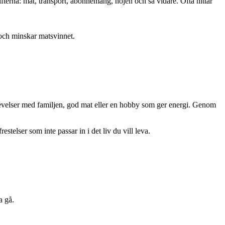
terna: mat, transport, abonnemang, nöjen och så vidare. Ofta hittar
 och minskar matsvinnet.
levelser med familjen, god mat eller en hobby som ger energi. Genom
stelser som inte passar in i det liv du vill leva.
a gå.