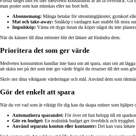
Första steget mot en mer medveten konsumtion är att få överblick. Gå i
man poster som kan minskas eller tas bort helt.
Abonnemang:
Många betalar för streamingtjänster, gymkort elle
Mat och take-away:
Småköp i vardagen kan snabbt bli stora sum
Impulsköp:
Vänta ett dygn innan du köper något du inte planera
När du känner till dina mönster blir det lättare att förändra dem.
Prioritera det som ger värde
Medveten konsumtion handlar inte bara om att spara, utan om att lägga
att skära ner på det som inte ger värde frigör du resurser till det som gör
Skriv ner dina viktigaste värderingar och mål. Använd dem som riktmärke n
Gör det enkelt att spara
När du vet vad som är viktigt för dig kan du skapa rutiner som hjälper d
Automatisera sparandet:
För över ett fast belopp till ett spark
Gör en budget:
En realistisk budget ger överblick och trygghet.
Använd separata konton eller kontanter:
Det kan vara lättare 