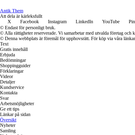
Antik Them
Att dela är kärleksfullt
X
Facebook
Instagram
LinkedIn
YouTube
Pin
© Endast för personligt bruk.
© Alla rättigheter reserverade. Vi samarbetar med utvalda företag och k
© Denna webbplats är föremål för upphovsrätt. För köp via våra länkar 
Text
Gratis innehåll
Erbjuda
Bedömningar
Shoppingguider
Förklaringar
Videor
Detaljer
Kundservice
Kontakta
Svar
Arbetsmöjligheter
Ge ett tips
Länkar på sidan
Översikt
Nyheter
Samling