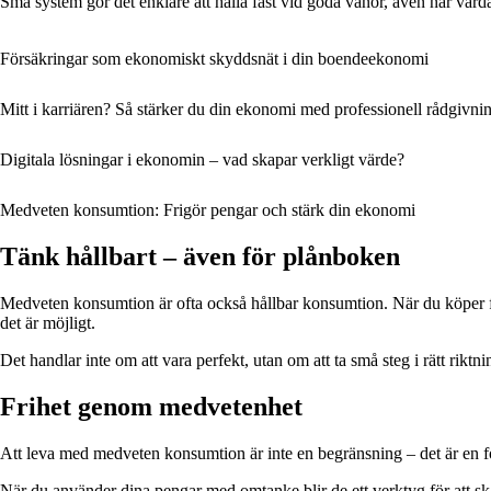
Små system gör det enklare att hålla fast vid goda vanor, även när varda
Försäkringar som ekonomiskt skyddsnät i din boendeekonomi
Mitt i karriären? Så stärker du din ekonomi med professionell rådgivni
Digitala lösningar i ekonomin – vad skapar verkligt värde?
Medveten konsumtion: Frigör pengar och stärk din ekonomi
Tänk hållbart – även för plånboken
Medveten konsumtion är ofta också hållbar konsumtion. När du köper färr
det är möjligt.
Det handlar inte om att vara perfekt, utan om att ta små steg i rätt rikt
Frihet genom medvetenhet
Att leva med medveten konsumtion är inte en begränsning – det är en for
När du använder dina pengar med omtanke blir de ett verktyg för att skap