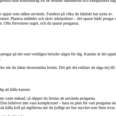
genom dina kontoutdrag för de senaste månaderna och kategorisera utgif
r appar som sällan används. Fundera på vilka du faktiskt har nytta av.
mor. Planera måltider och skriv inköpslistor – det sparar både pengar
t. Ofta försvinner suget, och du sparar pengarna.
 pengar på det som verkligen betyder något för dig. Kanske är det upp
.
är du fattar ekonomiska beslut. Det gör det enklare att säga nej till fre
ig att hålla kursen:
onto varje månad, så slipper du frestas att använda pengarna.
 Den behöver inte vara komplicerad – bara en plan för vart pengarna sk
att hålla koll på utgifterna när du tydligt ser hur mycket som finns kvar.