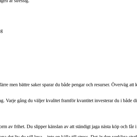
gen är stressig.
ng
e men bättre saker sparar du både pengar och resurser. Överväg att köpa 
ning. Varje gång du väljer kvalitet framför kvantitet investerar du i både
m av frihet. Du slipper känslan av att ständigt jaga nästa köp och får i
a det liv du vill leva – inte en källa till stress. Det är den verkliga s