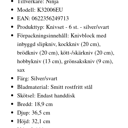
Tillverkare: Ninja
Modell: K32006EU
EAN: 0622356249713
Produkttyp: Knivset - 6 st. - silver/svart
Förpackningsinnehåll: Knivblock med
inbyggd slipkniv, kockkniv (20 cm),
brödkniv (20 cm), kött-/skärkniv (20 cm),
hobbykniv (13 cm), grönsakskniv (9 cm),
sax
Färg: Silver/svart
Bladmaterial: Smitt rostfritt stål
Skötsel: Endast handdisk
Bredd: 18,9 cm
Djup: 36,5 cm
Höjd: 32,1 cm