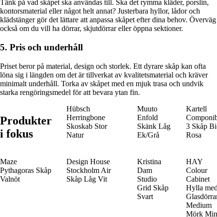
Tänk på vad skåpet ska användas till. Ska det rymma kläder, porslin,
kontorsmaterial eller något helt annat? Justerbara hyllor, lådor och
klädstänger gör det lättare att anpassa skåpet efter dina behov. Överväg
också om du vill ha dörrar, skjutdörrar eller öppna sektioner.
5. Pris och underhåll
Priset beror på material, design och storlek. Ett dyrare skåp kan ofta
löna sig i längden om det är tillverkat av kvalitetsmaterial och kräver
minimalt underhåll. Torka av skåpet med en mjuk trasa och undvik
starka rengöringsmedel för att bevara ytan fin.
Hübsch
Muuto
Kartell
Herringbone
Enfold
Componib
Produkter
Skoskab Stor
Skänk Låg
3 Skåp Bi
i fokus
Natur
Ek/Grå
Rosa
Maze
Design House
Kristina
HAY
Pythagoras Skåp
Stockholm Air
Dam
Colour
Valnöt
Skåp Låg Vit
Studio
Cabinet
Grid Skåp
Hylla me
Svart
Glasdörra
Medium
Mörk Min