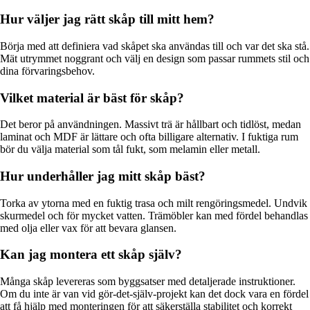
Hur väljer jag rätt skåp till mitt hem?
Börja med att definiera vad skåpet ska användas till och var det ska stå.
Mät utrymmet noggrant och välj en design som passar rummets stil och
dina förvaringsbehov.
Vilket material är bäst för skåp?
Det beror på användningen. Massivt trä är hållbart och tidlöst, medan
laminat och MDF är lättare och ofta billigare alternativ. I fuktiga rum
bör du välja material som tål fukt, som melamin eller metall.
Hur underhåller jag mitt skåp bäst?
Torka av ytorna med en fuktig trasa och milt rengöringsmedel. Undvik
skurmedel och för mycket vatten. Trämöbler kan med fördel behandlas
med olja eller vax för att bevara glansen.
Kan jag montera ett skåp själv?
Många skåp levereras som byggsatser med detaljerade instruktioner.
Om du inte är van vid gör-det-själv-projekt kan det dock vara en fördel
att få hjälp med monteringen för att säkerställa stabilitet och korrekt