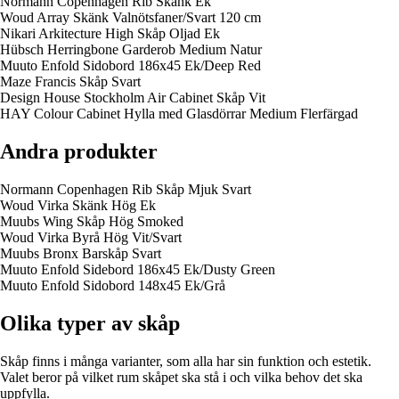
Normann Copenhagen Rib Skänk Ek
Woud Array Skänk Valnötsfaner/Svart 120 cm
Nikari Arkitecture High Skåp Oljad Ek
Hübsch Herringbone Garderob Medium Natur
Muuto Enfold Sidobord 186x45 Ek/Deep Red
Maze Francis Skåp Svart
Design House Stockholm Air Cabinet Skåp Vit
HAY Colour Cabinet Hylla med Glasdörrar Medium Flerfärgad
Andra produkter
Normann Copenhagen Rib Skåp Mjuk Svart
Woud Virka Skänk Hög Ek
Muubs Wing Skåp Hög Smoked
Woud Virka Byrå Hög Vit/Svart
Muubs Bronx Barskåp Svart
Muuto Enfold Sidebord 186x45 Ek/Dusty Green
Muuto Enfold Sidobord 148x45 Ek/Grå
Olika typer av skåp
Skåp finns i många varianter, som alla har sin funktion och estetik.
Valet beror på vilket rum skåpet ska stå i och vilka behov det ska
uppfylla.