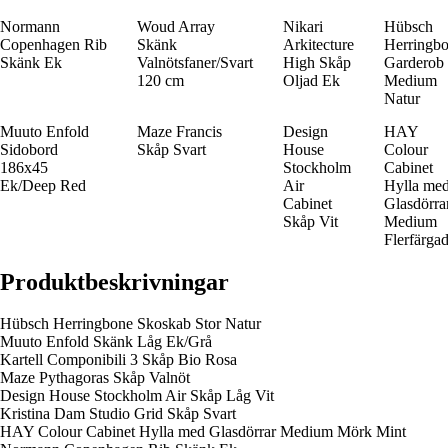
Normann
Woud Array
Nikari
Hübsch
Copenhagen Rib
Skänk
Arkitecture
Herringb
Skänk Ek
Valnötsfaner/Svart
High Skåp
Garderob
120 cm
Oljad Ek
Medium
Natur
Muuto Enfold
Maze Francis
Design
HAY
Sidobord
Skåp Svart
House
Colour
186x45
Stockholm
Cabinet
Ek/Deep Red
Air
Hylla me
Cabinet
Glasdörra
Skåp Vit
Medium
Flerfärga
Produktbeskrivningar
Hübsch Herringbone Skoskab Stor Natur
Muuto Enfold Skänk Låg Ek/Grå
Kartell Componibili 3 Skåp Bio Rosa
Maze Pythagoras Skåp Valnöt
Design House Stockholm Air Skåp Låg Vit
Kristina Dam Studio Grid Skåp Svart
HAY Colour Cabinet Hylla med Glasdörrar Medium Mörk Mint