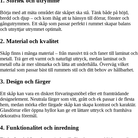
1. Storlek och utrymme
Börja med att mäta området där skåpet ska stå. Tänk både på höjd,
bredd och djup – och kom ihåg att ta hänsyn till dörrar, fönster och
gångutrymmen. Ett skåp som passar perfekt i rummet skapar balans
och utnyttjar utrymmet optimalt.
2. Material och kvalitet
Skåp finns i många material – från massivt trä och faner till laminat och
metall. Trä ger ett varmt och naturligt uttryck, medan laminat och
metall ofta är mer slitstarka och lätta att underhålla. Överväg vilket
material som passar bäst till rummets stil och ditt behov av hållbarhet.
3. Design och färger
Ett skåp kan vara en diskret förvaringsmöbel eller ett framträdande
designelement. Neutrala färger som vitt, grått och ek passar i de flesta
hem, medan mörka eller färgade skåp kan skapa kontrast och karaktär.
Glasdörrar eller öppna hyllor kan ge ett lättare uttryck och framhäva
dekorativa föremål.
4. Funktionalitet och inredning